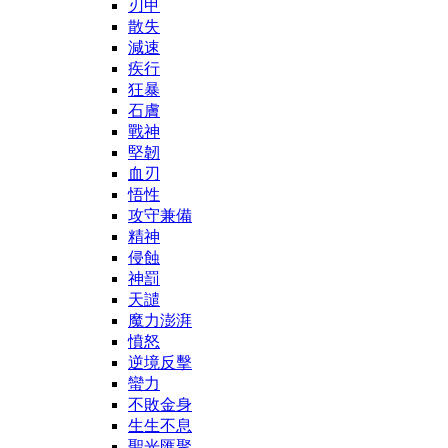
刃甲
散失
減速
疾行
狂暴
石膚
戰神
堅韌
血刃
悟性
攻守兼備
精神
侵蝕
神罰
天譴
魔力澎湃
憤怒
逆境反擊
蠻力
不敗金身
生生不息
聖光匯聚