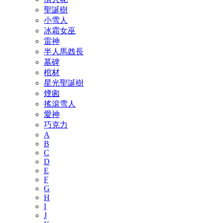
聖誕樹
小雪人
冰霜女巫
雷神
半人馬酋長
墓碑
棺材
星光聖誕樹
煙囪
搖滾雪人
愛神
巧克力
A
B
C
D
E
F
G
H
I
J