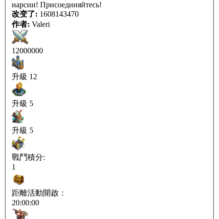
нарсии! Присоединяйтесь!
改变了:
1608143470
作者:
Valeri
12000000
升級 12
升級 5
升級 5
戰鬥積分:
1
距離活動開啟：
20:00:00