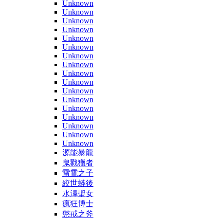
Unknown
Unknown
Unknown
Unknown
Unknown
Unknown
Unknown
Unknown
Unknown
Unknown
Unknown
Unknown
Unknown
Unknown
Unknown
Unknown
Unknown
源能暴龍
鬼戮獵者
雷電之子
絞世蟒後
水澤聖女
瘋狂博士
懲戒之斧