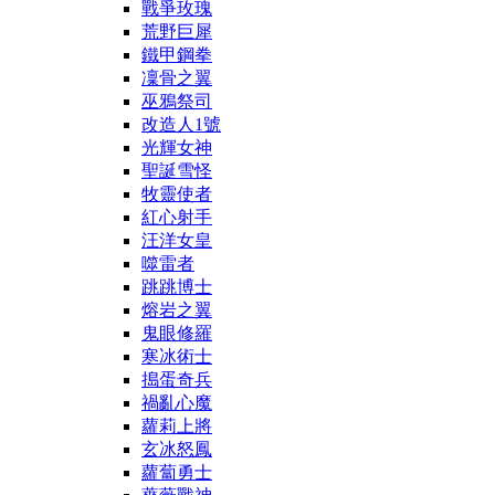
戰爭玫瑰
荒野巨犀
鐵甲鋼拳
凜骨之翼
巫鴉祭司
改造人1號
光輝女神
聖誕雪怪
牧靈使者
紅心射手
汪洋女皇
噬雷者
跳跳博士
熔岩之翼
鬼眼修羅
寒冰術士
搗蛋奇兵
禍亂心魔
蘿莉上將
玄冰怒鳳
蘿蔔勇士