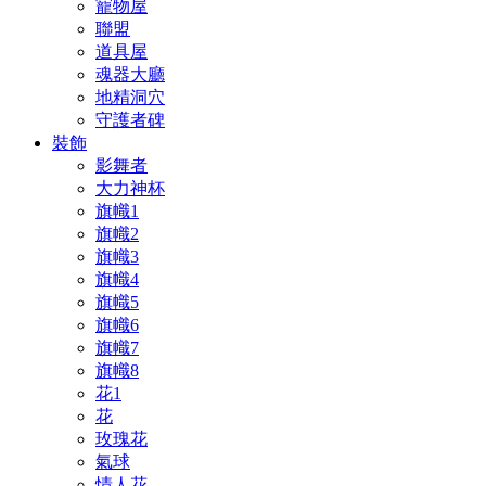
寵物屋
聯盟
道具屋
魂器大廳
地精洞穴
守護者碑
裝飾
影舞者
大力神杯
旗幟1
旗幟2
旗幟3
旗幟4
旗幟5
旗幟6
旗幟7
旗幟8
花1
花
玫瑰花
氣球
情人花