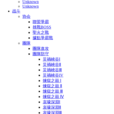
Unknown
Unknown
战斗
协会
聯盟爭霸
挑戰BOSS
聖火之戰
據點爭霸戰
團隊
團隊進攻
團隊防守
災禍峽谷Ⅰ
災禍峽谷Ⅱ
災禍峽谷Ⅲ
災禍峽谷IV
煉獄之巔 Ⅰ
煉獄之巔 Ⅱ
煉獄之巔 Ⅲ
煉獄之巔 Ⅳ
哀嚎深淵Ⅰ
哀嚎深淵Ⅱ
哀嚎深淵Ⅲ