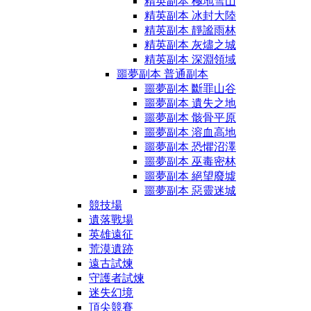
精英副本 極地雪山
精英副本 冰封大陸
精英副本 靜謐雨林
精英副本 灰燼之城
精英副本 深淵領域
噩夢副本 普通副本
噩夢副本 斷罪山谷
噩夢副本 遺失之地
噩夢副本 骸骨平原
噩夢副本 溶血高地
噩夢副本 恐懼沼澤
噩夢副本 巫毒密林
噩夢副本 絕望廢墟
噩夢副本 惡靈迷城
競技場
遺落戰場
英雄遠征
荒漠遺跡
遠古試煉
守護者試煉
迷失幻境
頂尖競賽