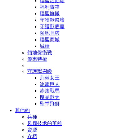
聯盟活動場
福利寶箱
聯盟旗幟
守護獸祭壇
守護獸底座
領地哨塔
聯盟商城
城牆
領地保衛戰
優惠特權
守護獸召喚
荊棘女王
冰霜巨人
赤焰戰馬
魔晶獸犬
聖堂飛獅
其他的
兵種
风扇技术的英雄
資源
存档