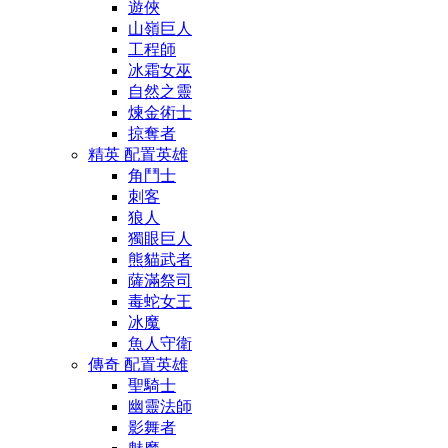
遊俠
山嶺巨人
工程師
冰霜女巫
自然之靈
煉金術士
掠奪者
精英 配置英雄
角鬥士
刺客
狼人
獨眼巨人
熊貓武者
薩滿祭司
毒蛇女王
冰魔
魚人守衛
傳奇 配置英雄
聖騎士
幽靈法師
影舞者