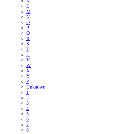
K
L
M
N
O
P
Q
R
S
T
U
V
W
X
Y
Z
Unknown
1
2
3
4
5
6
7
8