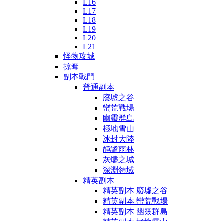
L16
L17
L18
L19
L20
L21
怪物攻城
掠奪
副本戰鬥
普通副本
廢墟之谷
蠻荒戰場
幽靈群島
極地雪山
冰封大陸
靜謐雨林
灰燼之城
深淵領域
精英副本
精英副本 廢墟之谷
精英副本 蠻荒戰場
精英副本 幽靈群島