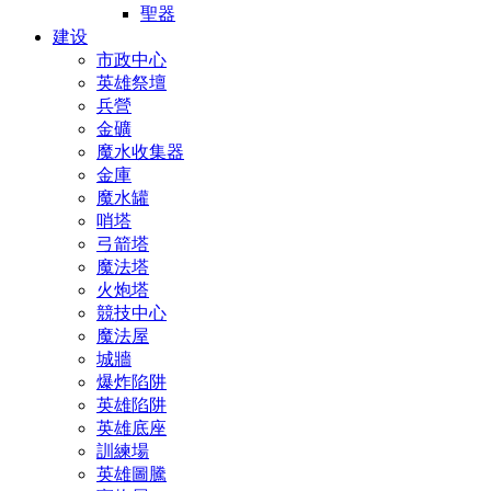
聖器
建设
市政中心
英雄祭壇
兵營
金礦
魔水收集器
金庫
魔水罐
哨塔
弓箭塔
魔法塔
火炮塔
競技中心
魔法屋
城牆
爆炸陷阱
英雄陷阱
英雄底座
訓練場
英雄圖騰