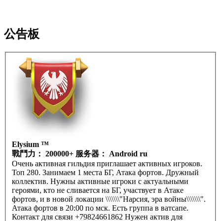
公告板
Elysium ™
戰鬥力： 200000+ 服务器： Android ru
Очень активная гильдия приглашает активных игроков.
Топ 280. Занимаем 1 места БГ, Атака фортов. Дружный
коллектив. Нужны активные игроки с актуальными
героями, кто не сливается на БГ, участвует в Атаке
фортов, и в новой локации \\\\\\\"Нарсия, эра войны\\\\\\\".
Атака фортов в 20:00 по мск. Есть группа в ватсапе.
Контакт для связи +79824661862 Нужен актив для