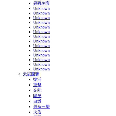
異戮刺客
Unknown
Unknown
Unknown
Unknown
Unknown
Unknown
Unknown
Unknown
Unknown
Unknown
Unknown
Unknown
Unknown
Unknown
天賦圖鑒
復活
重擊
充能
陽炎
自爆
致命一擊
火盾