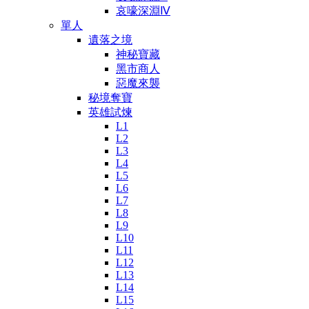
哀嚎深淵Ⅳ
單人
遺落之境
神秘寶藏
黑市商人
惡魔來襲
秘境奪寶
英雄試煉
L1
L2
L3
L4
L5
L6
L7
L8
L9
L10
L11
L12
L13
L14
L15