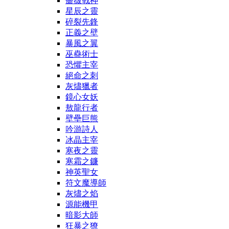
薔薇戰神
星辰之靈
碎裂先鋒
正義之壁
暴風之翼
巫蠱術士
恐懼主宰
絕命之刺
灰燼獵者
鏡心女妖
敖龍行者
壁壘巨熊
吟游詩人
冰晶主宰
寒夜之靈
寒霜之鐮
神英聖女
符文魔導師
灰燼之焰
源能機甲
暗影大師
狂暴之獠