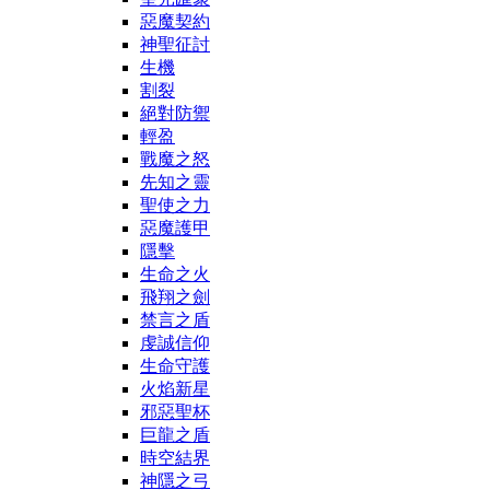
惡魔契約
神聖征討
生機
割裂
絕對防禦
輕盈
戰魔之怒
先知之靈
聖使之力
惡魔護甲
隱擊
生命之火
飛翔之劍
禁言之盾
虔誠信仰
生命守護
火焰新星
邪惡聖杯
巨龍之盾
時空結界
神隱之弓