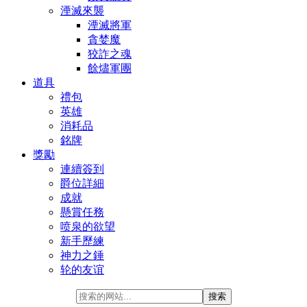
湮滅來襲
湮滅將軍
貪婪魔
狡詐之魂
餘燼軍團
道具
禮包
英雄
消耗品
銘牌
獎勵
連續簽到
爵位詳細
成就
懸賞任務
喷泉的欲望
新手歷練
神力之錘
轮的友谊