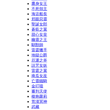
鷹身女王
不死領主
海盜船長
邪眼惡靈
聖誕女郎
蒼藍之翼
甜心女皇
幽靈之王
馴獸師
雷霆獵手
地獄公爵
厄運之斧
詛咒女妖
雷霆之翼
南瓜女巫
亡靈鐵騎
金叮噹
審判天使
槍炮蘿莉
荒漠冥神
武藏