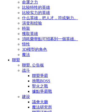
命運之力
比较特性的英雄
比较实力的英雄
什么英雄，把人才，符或魅力。
演变和经验
時裝
獲取英雄
消耗榮譽點可招募到一個英雄。
悟性
3D模型的角色
魔法
聯盟
聯盟. 公告板
战斗
聯盟爭霸
挑戰BOSS
聖火之戰
據點爭霸戰
建设
議會大廳
魔法研究所