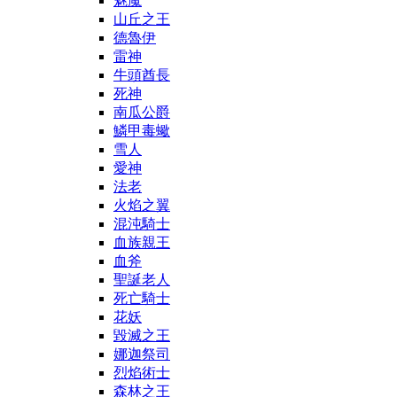
魅魔
山丘之王
德魯伊
雷神
牛頭酋長
死神
南瓜公爵
鱗甲毒蠍
雪人
愛神
法老
火焰之翼
混沌騎士
血族親王
血斧
聖誕老人
死亡騎士
花妖
毀滅之王
娜迦祭司
烈焰術士
森林之王