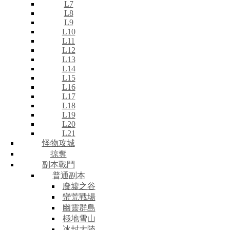
L7
L8
L9
L10
L11
L12
L13
L14
L15
L16
L17
L18
L19
L20
L21
怪物攻城
掠奪
副本戰鬥
普通副本
廢墟之谷
蠻荒戰場
幽靈群島
極地雪山
冰封大陸