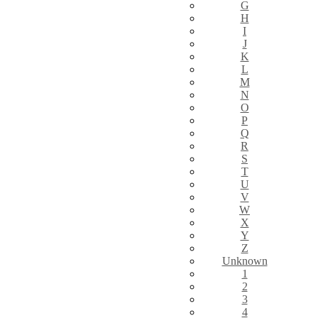
G
H
I
J
K
L
M
N
O
P
Q
R
S
T
U
V
W
X
Y
Z
Unknown
1
2
3
4