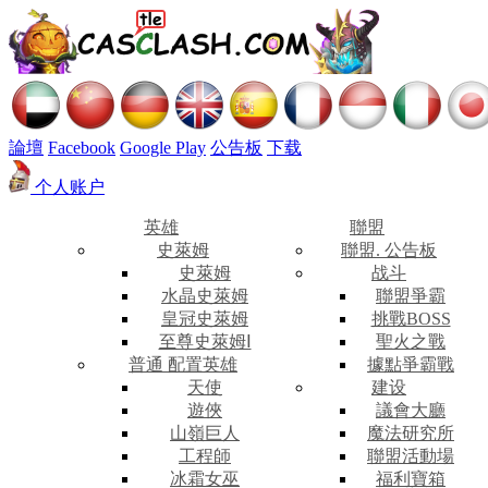
論壇
Facebook
Google Play
公告板
下载
个人账户
英雄
聯盟
史萊姆
聯盟. 公告板
史萊姆
战斗
水晶史萊姆
聯盟爭霸
皇冠史萊姆
挑戰BOSS
至尊史萊姆Ⅰ
聖火之戰
普通 配置英雄
據點爭霸戰
天使
建设
遊俠
議會大廳
山嶺巨人
魔法研究所
工程師
聯盟活動場
冰霜女巫
福利寶箱