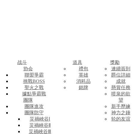
战斗
道具
獎勵
协会
禮包
連續簽到
聯盟爭霸
英雄
爵位詳細
挑戰BOSS
消耗品
成就
聖火之戰
銘牌
懸賞任務
據點爭霸戰
喷泉的欲
團隊
望
團隊進攻
新手歷練
團隊防守
神力之錘
災禍峽谷Ⅰ
轮的友谊
災禍峽谷Ⅱ
災禍峽谷Ⅲ