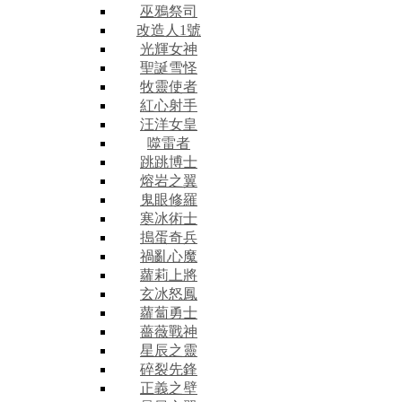
巫鴉祭司
改造人1號
光輝女神
聖誕雪怪
牧靈使者
紅心射手
汪洋女皇
噬雷者
跳跳博士
熔岩之翼
鬼眼修羅
寒冰術士
搗蛋奇兵
禍亂心魔
蘿莉上將
玄冰怒鳳
蘿蔔勇士
薔薇戰神
星辰之靈
碎裂先鋒
正義之壁