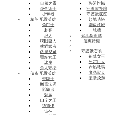
自然之靈
聯盟旗幟
煉金術士
守護獸祭壇
掠奪者
守護獸底座
精英 配置英雄
領地哨塔
角鬥士
聯盟商城
刺客
城牆
狼人
領地保衛戰
獨眼巨人
優惠特權
熊貓武者
守護獸召喚
薩滿祭司
荊棘女王
毒蛇女王
冰霜巨人
冰魔
赤焰戰馬
魚人守衛
魔晶獸犬
傳奇 配置英雄
聖堂飛獅
聖騎士
幽靈法師
影舞者
魅魔
山丘之王
德魯伊
雷神