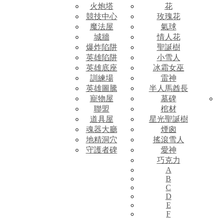
火炮塔
花
競技中心
玫瑰花
魔法屋
氣球
城牆
情人花
爆炸陷阱
聖誕樹
英雄陷阱
小雪人
英雄底座
冰霜女巫
訓練場
雷神
英雄圖騰
半人馬酋長
寵物屋
墓碑
聯盟
棺材
道具屋
星光聖誕樹
魂器大廳
煙囪
地精洞穴
搖滾雪人
守護者碑
愛神
巧克力
A
B
C
D
E
F