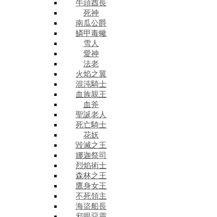
牛頭酋長
死神
南瓜公爵
鱗甲毒蠍
雪人
愛神
法老
火焰之翼
混沌騎士
血族親王
血斧
聖誕老人
死亡騎士
花妖
毀滅之王
娜迦祭司
烈焰術士
森林之王
鷹身女王
不死領主
海盜船長
邪眼惡靈