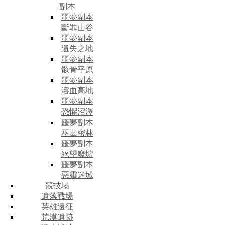
副本
噩夢副本
斷罪山谷
噩夢副本
遺失之地
噩夢副本
骸骨平原
噩夢副本
溶血高地
噩夢副本
恐懼沼澤
噩夢副本
巫毒密林
噩夢副本
絕望廢墟
噩夢副本
惡靈迷城
競技場
遺落戰場
英雄遠征
荒漠遺跡