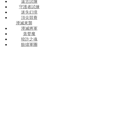
遠古試煉
守護者試煉
迷失幻境
頂尖競賽
湮滅來襲
湮滅將軍
貪婪魔
狡詐之魂
餘燼軍團