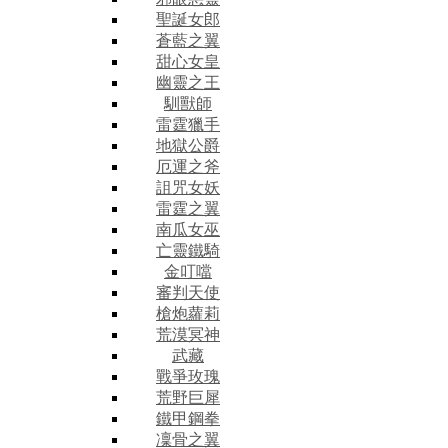
聖誕女郎
蒼藍之翼
甜心女皇
幽靈之王
馴獸師
雷霆獵手
地獄公爵
厄運之斧
詛咒女妖
雷霆之翼
南瓜女巫
亡靈鐵騎
金叮噹
審判天使
槍炮蘿莉
荒漠冥神
武藏
戰爭玫瑰
荒野巨犀
鐵甲鋼拳
凜骨之翼