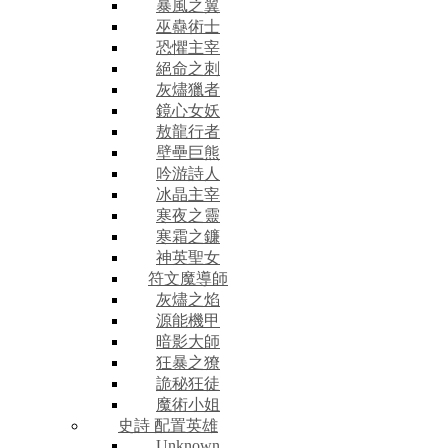
暴風之翼
巫蠱術士
恐懼主宰
絕命之刺
灰燼獵者
鏡心女妖
敖龍行者
壁壘巨熊
吟游詩人
冰晶主宰
寒夜之靈
寒霜之鐮
神英聖女
符文魔導師
灰燼之焰
源能機甲
暗影大師
狂暴之獠
詭秘狂徒
魔術小姐
史詩 配置英雄
Unknown