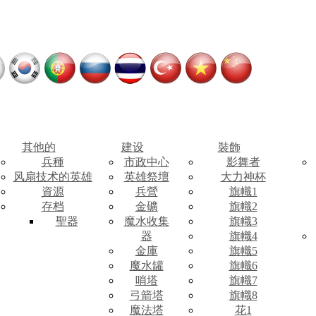
其他的
建设
裝飾
兵種
市政中心
影舞者
风扇技术的英雄
英雄祭壇
大力神杯
資源
兵營
旗幟1
存档
金礦
旗幟2
聖器
魔水收集
旗幟3
器
旗幟4
金庫
旗幟5
魔水罐
旗幟6
哨塔
旗幟7
弓箭塔
旗幟8
魔法塔
花1