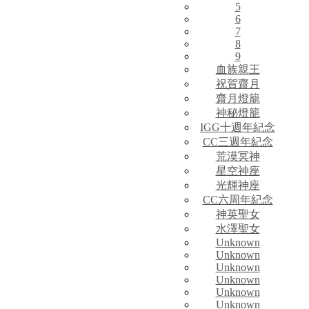
5
6
7
8
9
血族親王
祝賀齋月
齋月燈籠
神秘燈籠
IGG十週年紀念
CC三週年紀念
荒漠冥神
星空神座
光輝神座
CC六周年紀念
神英聖女
水澤聖女
Unknown
Unknown
Unknown
Unknown
Unknown
Unknown