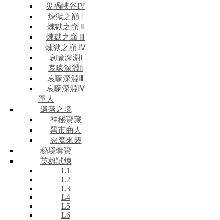
災禍峽谷IV
煉獄之巔 Ⅰ
煉獄之巔 Ⅱ
煉獄之巔 Ⅲ
煉獄之巔 Ⅳ
哀嚎深淵Ⅰ
哀嚎深淵Ⅱ
哀嚎深淵Ⅲ
哀嚎深淵Ⅳ
單人
遺落之境
神秘寶藏
黑市商人
惡魔來襲
秘境奪寶
英雄試煉
L1
L2
L3
L4
L5
L6