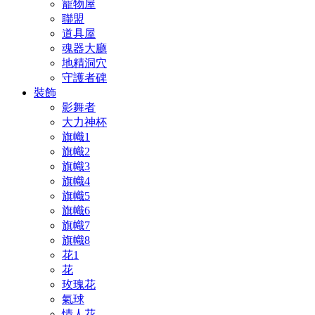
寵物屋
聯盟
道具屋
魂器大廳
地精洞穴
守護者碑
裝飾
影舞者
大力神杯
旗幟1
旗幟2
旗幟3
旗幟4
旗幟5
旗幟6
旗幟7
旗幟8
花1
花
玫瑰花
氣球
情人花