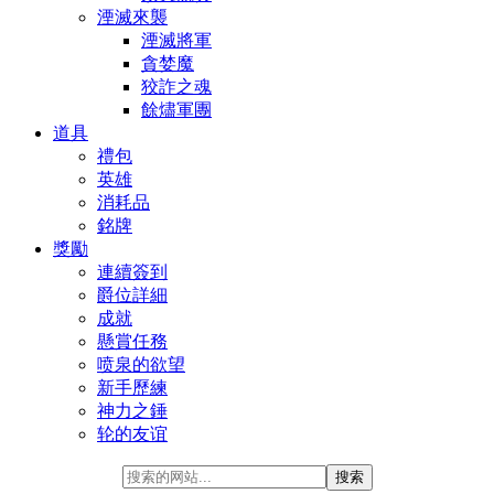
湮滅來襲
湮滅將軍
貪婪魔
狡詐之魂
餘燼軍團
道具
禮包
英雄
消耗品
銘牌
獎勵
連續簽到
爵位詳細
成就
懸賞任務
喷泉的欲望
新手歷練
神力之錘
轮的友谊