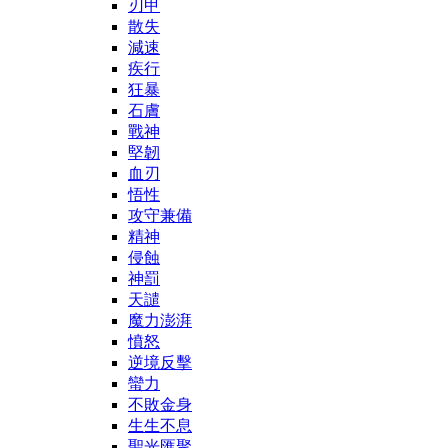
刃甲
散失
減速
疾行
狂暴
石膚
戰神
堅韌
血刃
悟性
攻守兼備
精神
侵蝕
神罰
天譴
魔力澎湃
憤怒
逆境反擊
蠻力
不敗金身
生生不息
聖光匯聚