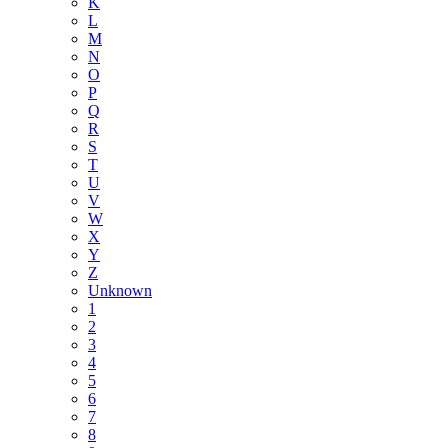
K
L
M
N
O
P
Q
R
S
T
U
V
W
X
Y
Z
Unknown
1
2
3
4
5
6
7
8