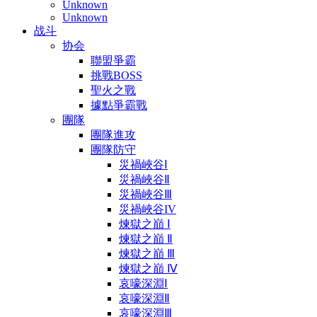
Unknown
Unknown
战斗
协会
聯盟爭霸
挑戰BOSS
聖火之戰
據點爭霸戰
團隊
團隊進攻
團隊防守
災禍峽谷Ⅰ
災禍峽谷Ⅱ
災禍峽谷Ⅲ
災禍峽谷IV
煉獄之巔 Ⅰ
煉獄之巔 Ⅱ
煉獄之巔 Ⅲ
煉獄之巔 Ⅳ
哀嚎深淵Ⅰ
哀嚎深淵Ⅱ
哀嚎深淵Ⅲ