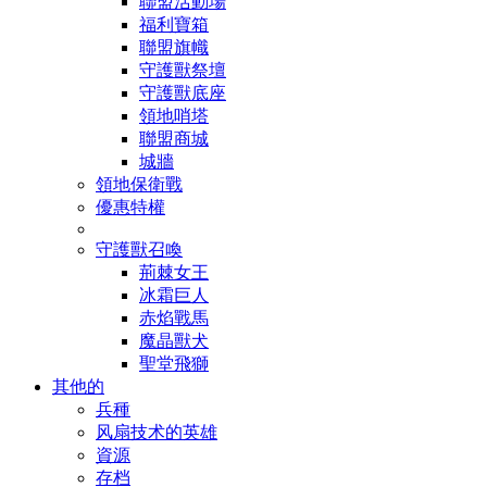
聯盟活動場
福利寶箱
聯盟旗幟
守護獸祭壇
守護獸底座
領地哨塔
聯盟商城
城牆
領地保衛戰
優惠特權
守護獸召喚
荊棘女王
冰霜巨人
赤焰戰馬
魔晶獸犬
聖堂飛獅
其他的
兵種
风扇技术的英雄
資源
存档