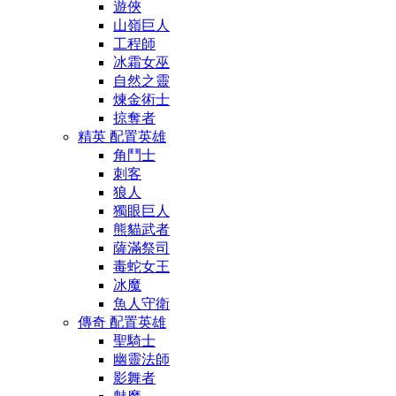
遊俠
山嶺巨人
工程師
冰霜女巫
自然之靈
煉金術士
掠奪者
精英 配置英雄
角鬥士
刺客
狼人
獨眼巨人
熊貓武者
薩滿祭司
毒蛇女王
冰魔
魚人守衛
傳奇 配置英雄
聖騎士
幽靈法師
影舞者