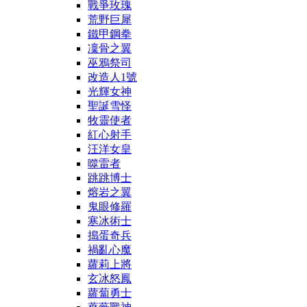
戰爭玫瑰
荒野巨犀
鐵甲鋼拳
凜骨之翼
巫鴉祭司
改造人1號
光輝女神
聖誕雪怪
牧靈使者
紅心射手
汪洋女皇
噬雷者
跳跳博士
熔岩之翼
鬼眼修羅
寒冰術士
搗蛋奇兵
禍亂心魔
蘿莉上將
玄冰怒鳳
蘿蔔勇士