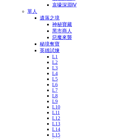
哀嚎深淵Ⅳ
單人
遺落之境
神秘寶藏
黑市商人
惡魔來襲
秘境奪寶
英雄試煉
L1
L2
L3
L4
L5
L6
L7
L8
L9
L10
L11
L12
L13
L14
L15