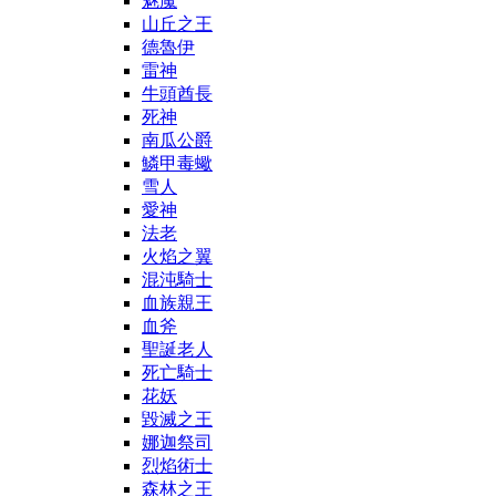
魅魔
山丘之王
德魯伊
雷神
牛頭酋長
死神
南瓜公爵
鱗甲毒蠍
雪人
愛神
法老
火焰之翼
混沌騎士
血族親王
血斧
聖誕老人
死亡騎士
花妖
毀滅之王
娜迦祭司
烈焰術士
森林之王