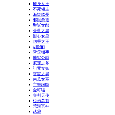
鷹身女王
不死領主
海盜船長
邪眼惡靈
聖誕女郎
蒼藍之翼
甜心女皇
幽靈之王
馴獸師
雷霆獵手
地獄公爵
厄運之斧
詛咒女妖
雷霆之翼
南瓜女巫
亡靈鐵騎
金叮噹
審判天使
槍炮蘿莉
荒漠冥神
武藏