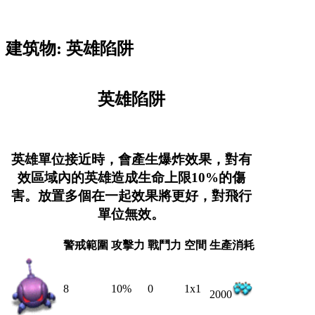
建筑物: 英雄陷阱
英雄陷阱
英雄單位接近時，會產生爆炸效果，對有
效區域內的英雄造成生命上限10%的傷
害。放置多個在一起效果將更好，對飛行
單位無效。
警戒範圍
攻擊力
戰鬥力
空間
生產消耗
8
10%
0
1x1
2000