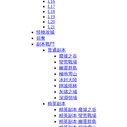
L16
L17
L18
L19
L20
L21
怪物攻城
掠奪
副本戰鬥
普通副本
廢墟之谷
蠻荒戰場
幽靈群島
極地雪山
冰封大陸
靜謐雨林
灰燼之城
深淵領域
精英副本
精英副本 廢墟之谷
精英副本 蠻荒戰場
精英副本 幽靈群島