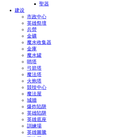
聖器
建设
市政中心
英雄祭壇
兵營
金礦
魔水收集器
金庫
魔水罐
哨塔
弓箭塔
魔法塔
火炮塔
競技中心
魔法屋
城牆
爆炸陷阱
英雄陷阱
英雄底座
訓練場
英雄圖騰