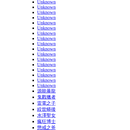
Unknown
Unknown
Unknown
Unknown
Unknown
Unknown
Unknown
Unknown
Unknown
Unknown
Unknown
Unknown
Unknown
Unknown
Unknown
Unknown
Unknown
源能暴龍
鬼戮獵者
雷電之子
絞世蟒後
水澤聖女
瘋狂博士
懲戒之斧