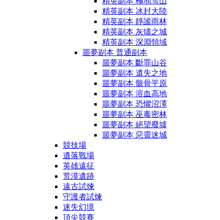
精英副本 極地雪山
精英副本 冰封大陸
精英副本 靜謐雨林
精英副本 灰燼之城
精英副本 深淵領域
噩夢副本 普通副本
噩夢副本 斷罪山谷
噩夢副本 遺失之地
噩夢副本 骸骨平原
噩夢副本 溶血高地
噩夢副本 恐懼沼澤
噩夢副本 巫毒密林
噩夢副本 絕望廢墟
噩夢副本 惡靈迷城
競技場
遺落戰場
英雄遠征
荒漠遺跡
遠古試煉
守護者試煉
迷失幻境
頂尖競賽