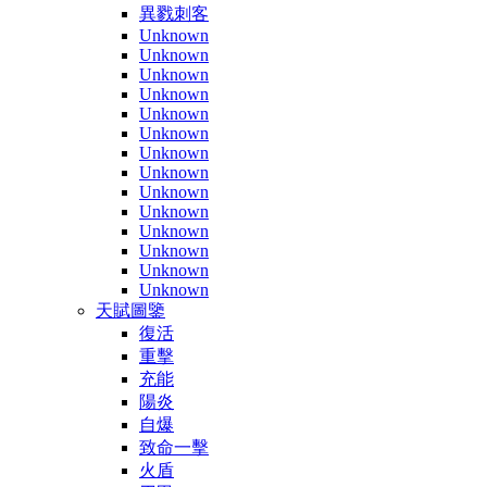
異戮刺客
Unknown
Unknown
Unknown
Unknown
Unknown
Unknown
Unknown
Unknown
Unknown
Unknown
Unknown
Unknown
Unknown
Unknown
天賦圖鑒
復活
重擊
充能
陽炎
自爆
致命一擊
火盾