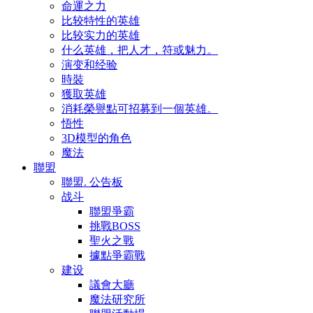
命運之力
比较特性的英雄
比较实力的英雄
什么英雄，把人才，符或魅力。
演变和经验
時裝
獲取英雄
消耗榮譽點可招募到一個英雄。
悟性
3D模型的角色
魔法
聯盟
聯盟. 公告板
战斗
聯盟爭霸
挑戰BOSS
聖火之戰
據點爭霸戰
建设
議會大廳
魔法研究所