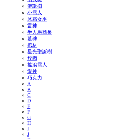
聖誕樹
小雪人
冰霜女巫
雷神
半人馬酋長
墓碑
棺材
星光聖誕樹
煙囪
搖滾雪人
愛神
巧克力
A
B
C
D
E
F
G
H
I
J