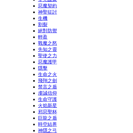
惡魔契約
神聖征討
生機
割裂
絕對防禦
輕盈
戰魔之怒
先知之靈
聖使之力
惡魔護甲
隱擊
生命之火
飛翔之劍
禁言之盾
虔誠信仰
生命守護
火焰新星
邪惡聖杯
巨龍之盾
時空結界
神隱之弓