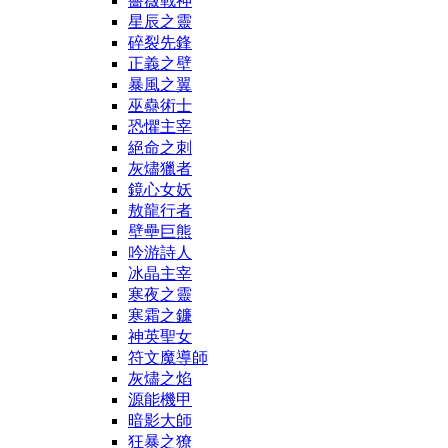
薔薇戰神
星辰之靈
碎裂先鋒
正義之壁
暴風之翼
巫蠱術士
恐懼主宰
絕命之刺
灰燼獵者
鏡心女妖
敖龍行者
壁壘巨熊
吟游詩人
冰晶主宰
寒夜之靈
寒霜之鐮
神英聖女
符文魔導師
灰燼之焰
源能機甲
暗影大師
狂暴之獠