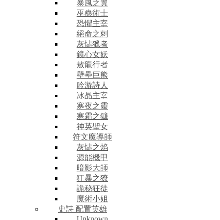
暴風之翼
巫蠱術士
恐懼主宰
絕命之刺
灰燼獵者
鏡心女妖
敖龍行者
壁壘巨熊
吟游詩人
冰晶主宰
寒夜之靈
寒霜之鐮
神英聖女
符文魔導師
灰燼之焰
源能機甲
暗影大師
狂暴之獠
詭秘狂徒
魔術小姐
史詩 配置英雄
Unknown