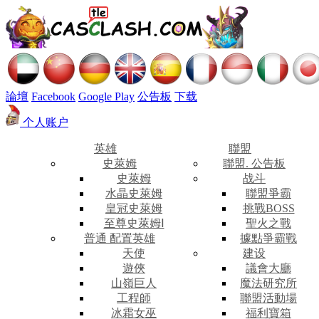
論壇
Facebook
Google Play
公告板
下载
个人账户
英雄
聯盟
史萊姆
聯盟. 公告板
史萊姆
战斗
水晶史萊姆
聯盟爭霸
皇冠史萊姆
挑戰BOSS
至尊史萊姆Ⅰ
聖火之戰
普通 配置英雄
據點爭霸戰
天使
建设
遊俠
議會大廳
山嶺巨人
魔法研究所
工程師
聯盟活動場
冰霜女巫
福利寶箱