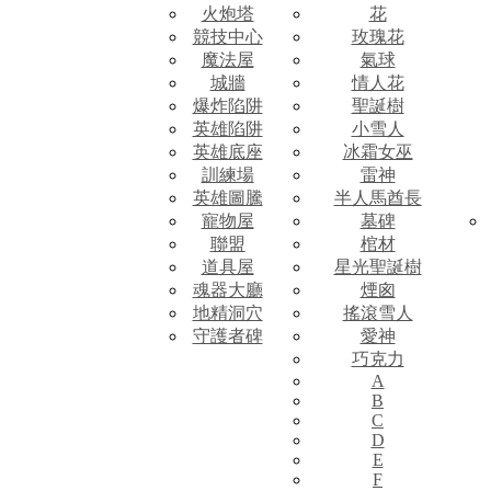
火炮塔
花
競技中心
玫瑰花
魔法屋
氣球
城牆
情人花
爆炸陷阱
聖誕樹
英雄陷阱
小雪人
英雄底座
冰霜女巫
訓練場
雷神
英雄圖騰
半人馬酋長
寵物屋
墓碑
聯盟
棺材
道具屋
星光聖誕樹
魂器大廳
煙囪
地精洞穴
搖滾雪人
守護者碑
愛神
巧克力
A
B
C
D
E
F