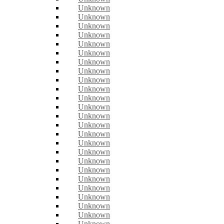
Unknown
Unknown
Unknown
Unknown
Unknown
Unknown
Unknown
Unknown
Unknown
Unknown
Unknown
Unknown
Unknown
Unknown
Unknown
Unknown
Unknown
Unknown
Unknown
Unknown
Unknown
Unknown
Unknown
Unknown
Unknown