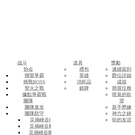
战斗
道具
獎勵
协会
禮包
連續簽到
聯盟爭霸
英雄
爵位詳細
挑戰BOSS
消耗品
成就
聖火之戰
銘牌
懸賞任務
據點爭霸戰
喷泉的欲
團隊
望
團隊進攻
新手歷練
團隊防守
神力之錘
災禍峽谷Ⅰ
轮的友谊
災禍峽谷Ⅱ
災禍峽谷Ⅲ