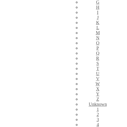
G
H
I
J
K
L
M
N
O
P
Q
R
S
T
U
V
W
X
Y
Z
Unknown
1
2
3
4