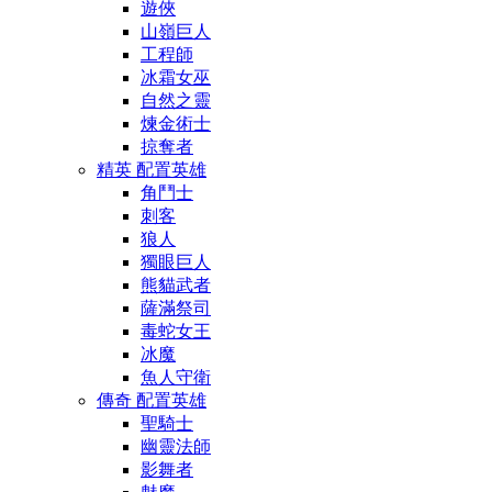
遊俠
山嶺巨人
工程師
冰霜女巫
自然之靈
煉金術士
掠奪者
精英 配置英雄
角鬥士
刺客
狼人
獨眼巨人
熊貓武者
薩滿祭司
毒蛇女王
冰魔
魚人守衛
傳奇 配置英雄
聖騎士
幽靈法師
影舞者