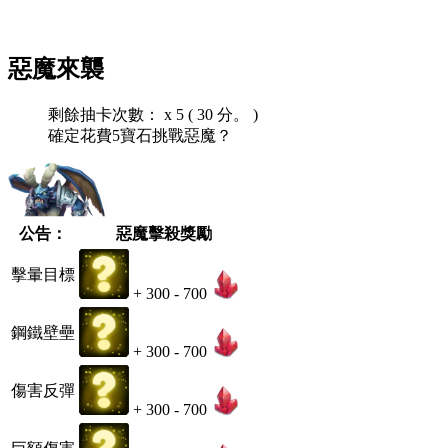
惡魔來襲
剩餘抽卡次數： x 5 ( 30 分。 )
確定花費5寶石挑戰惡魔？
公告：
惡魔擊殺獎勵
擊暈目標
+ 300 - 700
鋼鐵壁壘
+ 300 - 700
傷害反彈
+ 300 - 700