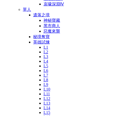
哀嚎深淵Ⅳ
單人
遺落之境
神秘寶藏
黑市商人
惡魔來襲
秘境奪寶
英雄試煉
L1
L2
L3
L4
L5
L6
L7
L8
L9
L10
L11
L12
L13
L14
L15