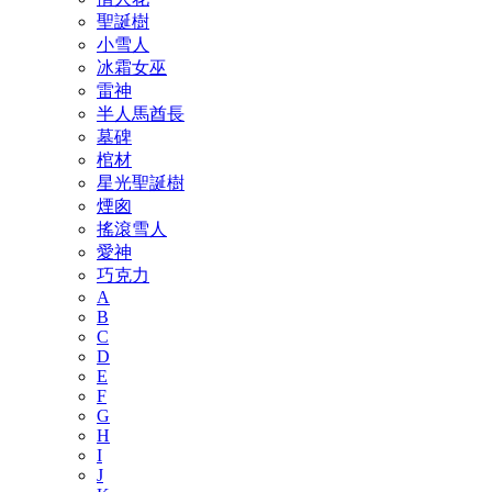
聖誕樹
小雪人
冰霜女巫
雷神
半人馬酋長
墓碑
棺材
星光聖誕樹
煙囪
搖滾雪人
愛神
巧克力
A
B
C
D
E
F
G
H
I
J