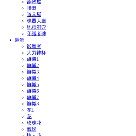
寵物屋
聯盟
道具屋
魂器大廳
地精洞穴
守護者碑
裝飾
影舞者
大力神杯
旗幟1
旗幟2
旗幟3
旗幟4
旗幟5
旗幟6
旗幟7
旗幟8
花1
花
玫瑰花
氣球
情人花