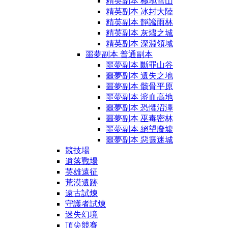
精英副本 極地雪山
精英副本 冰封大陸
精英副本 靜謐雨林
精英副本 灰燼之城
精英副本 深淵領域
噩夢副本 普通副本
噩夢副本 斷罪山谷
噩夢副本 遺失之地
噩夢副本 骸骨平原
噩夢副本 溶血高地
噩夢副本 恐懼沼澤
噩夢副本 巫毒密林
噩夢副本 絕望廢墟
噩夢副本 惡靈迷城
競技場
遺落戰場
英雄遠征
荒漠遺跡
遠古試煉
守護者試煉
迷失幻境
頂尖競賽