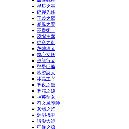
薔薇戰神
星辰之靈
碎裂先鋒
正義之壁
暴風之翼
巫蠱術士
恐懼主宰
絕命之刺
灰燼獵者
鏡心女妖
敖龍行者
壁壘巨熊
吟游詩人
冰晶主宰
寒夜之靈
寒霜之鐮
神英聖女
符文魔導師
灰燼之焰
源能機甲
暗影大師
狂暴之獠