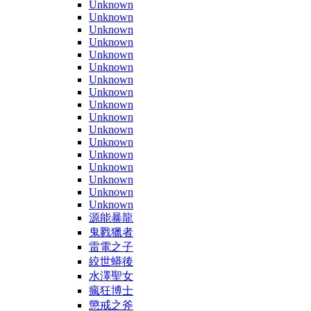
Unknown
Unknown
Unknown
Unknown
Unknown
Unknown
Unknown
Unknown
Unknown
Unknown
Unknown
Unknown
Unknown
Unknown
Unknown
Unknown
Unknown
源能暴龍
鬼戮獵者
雷電之子
絞世蟒後
水澤聖女
瘋狂博士
懲戒之斧