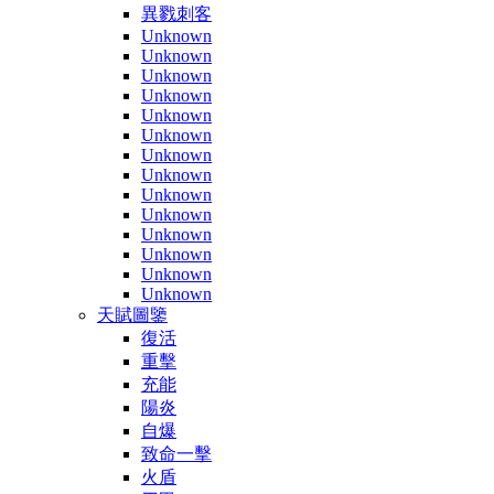
異戮刺客
Unknown
Unknown
Unknown
Unknown
Unknown
Unknown
Unknown
Unknown
Unknown
Unknown
Unknown
Unknown
Unknown
Unknown
天賦圖鑒
復活
重擊
充能
陽炎
自爆
致命一擊
火盾