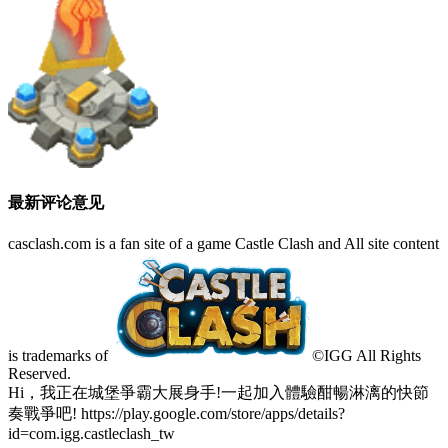
最新评论意见
casclash.com is a fan site of a game Castle Clash and All site content
is trademarks of
©IGG All Rights
Reserved.
Hi，我正在城堡爭霸大展身手!一起加入體驗酣暢淋漓的快節
奏戰爭吧! https://play.google.com/store/apps/details?
id=com.igg.castleclash_tw