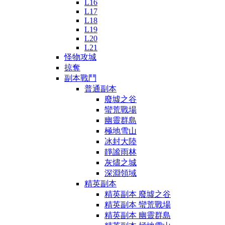
L16
L17
L18
L19
L20
L21
怪物攻城
掠奪
副本戰鬥
普通副本
廢墟之谷
蠻荒戰場
幽靈群島
極地雪山
冰封大陸
靜謐雨林
灰燼之城
深淵領域
精英副本
精英副本 廢墟之谷
精英副本 蠻荒戰場
精英副本 幽靈群島