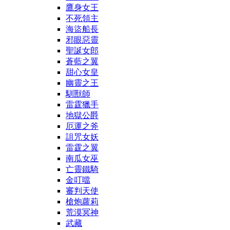
鷹身女王
不死領主
海盜船長
邪眼惡靈
聖誕女郎
蒼藍之翼
甜心女皇
幽靈之王
馴獸師
雷霆獵手
地獄公爵
厄運之斧
詛咒女妖
雷霆之翼
南瓜女巫
亡靈鐵騎
金叮噹
審判天使
槍炮蘿莉
荒漠冥神
武藏