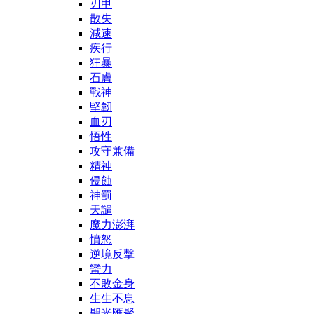
刃甲
散失
減速
疾行
狂暴
石膚
戰神
堅韌
血刃
悟性
攻守兼備
精神
侵蝕
神罰
天譴
魔力澎湃
憤怒
逆境反擊
蠻力
不敗金身
生生不息
聖光匯聚