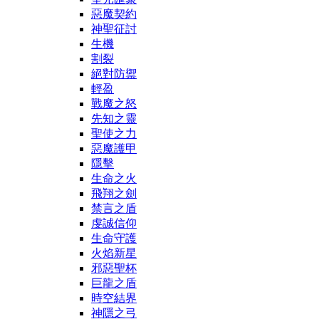
惡魔契約
神聖征討
生機
割裂
絕對防禦
輕盈
戰魔之怒
先知之靈
聖使之力
惡魔護甲
隱擊
生命之火
飛翔之劍
禁言之盾
虔誠信仰
生命守護
火焰新星
邪惡聖杯
巨龍之盾
時空結界
神隱之弓