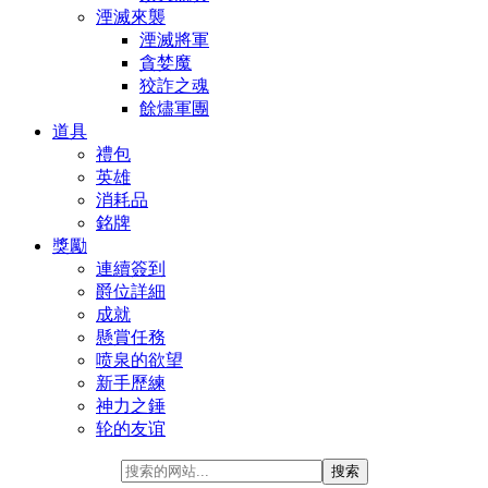
湮滅來襲
湮滅將軍
貪婪魔
狡詐之魂
餘燼軍團
道具
禮包
英雄
消耗品
銘牌
獎勵
連續簽到
爵位詳細
成就
懸賞任務
喷泉的欲望
新手歷練
神力之錘
轮的友谊