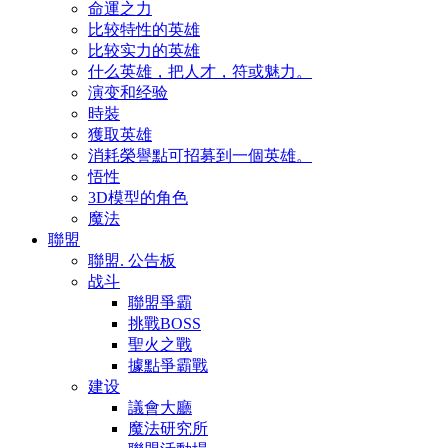
命運之力
比较特性的英雄
比较实力的英雄
什么英雄，把人才，符或魅力。
演变和经验
時裝
獲取英雄
消耗榮譽點可招募到一個英雄。
悟性
3D模型的角色
魔法
聯盟
聯盟. 公告板
战斗
聯盟爭霸
挑戰BOSS
聖火之戰
據點爭霸戰
建设
議會大廳
魔法研究所