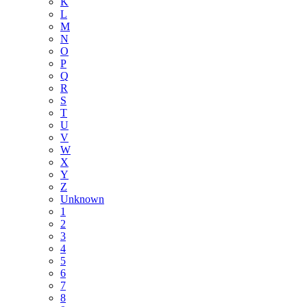
K
L
M
N
O
P
Q
R
S
T
U
V
W
X
Y
Z
Unknown
1
2
3
4
5
6
7
8