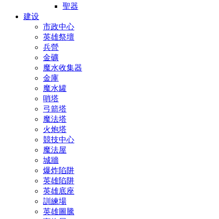
聖器
建设
市政中心
英雄祭壇
兵營
金礦
魔水收集器
金庫
魔水罐
哨塔
弓箭塔
魔法塔
火炮塔
競技中心
魔法屋
城牆
爆炸陷阱
英雄陷阱
英雄底座
訓練場
英雄圖騰