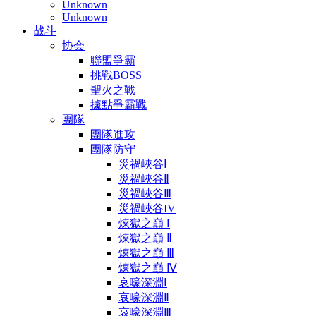
Unknown
Unknown
战斗
协会
聯盟爭霸
挑戰BOSS
聖火之戰
據點爭霸戰
團隊
團隊進攻
團隊防守
災禍峽谷Ⅰ
災禍峽谷Ⅱ
災禍峽谷Ⅲ
災禍峽谷IV
煉獄之巔 Ⅰ
煉獄之巔 Ⅱ
煉獄之巔 Ⅲ
煉獄之巔 Ⅳ
哀嚎深淵Ⅰ
哀嚎深淵Ⅱ
哀嚎深淵Ⅲ