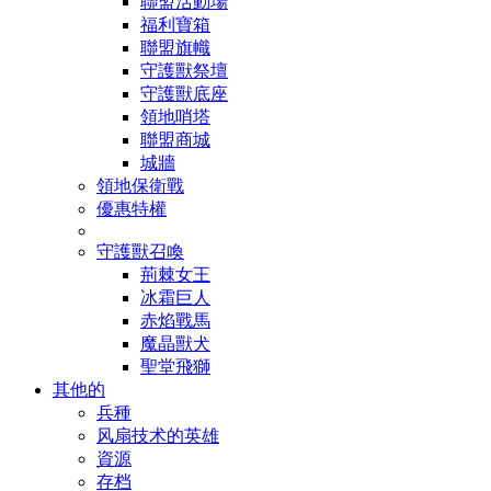
聯盟活動場
福利寶箱
聯盟旗幟
守護獸祭壇
守護獸底座
領地哨塔
聯盟商城
城牆
領地保衛戰
優惠特權
守護獸召喚
荊棘女王
冰霜巨人
赤焰戰馬
魔晶獸犬
聖堂飛獅
其他的
兵種
风扇技术的英雄
資源
存档