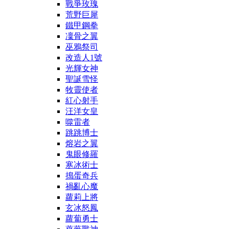
戰爭玫瑰
荒野巨犀
鐵甲鋼拳
凜骨之翼
巫鴉祭司
改造人1號
光輝女神
聖誕雪怪
牧靈使者
紅心射手
汪洋女皇
噬雷者
跳跳博士
熔岩之翼
鬼眼修羅
寒冰術士
搗蛋奇兵
禍亂心魔
蘿莉上將
玄冰怒鳳
蘿蔔勇士