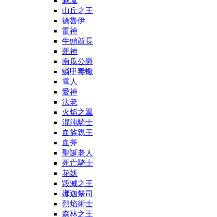
魅魔
山丘之王
德魯伊
雷神
牛頭酋長
死神
南瓜公爵
鱗甲毒蠍
雪人
愛神
法老
火焰之翼
混沌騎士
血族親王
血斧
聖誕老人
死亡騎士
花妖
毀滅之王
娜迦祭司
烈焰術士
森林之王