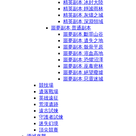
精英副本 冰封大陸
精英副本 靜謐雨林
精英副本 灰燼之城
精英副本 深淵領域
噩夢副本 普通副本
噩夢副本 斷罪山谷
噩夢副本 遺失之地
噩夢副本 骸骨平原
噩夢副本 溶血高地
噩夢副本 恐懼沼澤
噩夢副本 巫毒密林
噩夢副本 絕望廢墟
噩夢副本 惡靈迷城
競技場
遺落戰場
英雄遠征
荒漠遺跡
遠古試煉
守護者試煉
迷失幻境
頂尖競賽