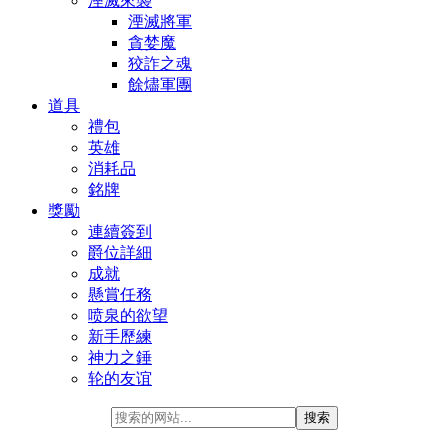
湮滅來襲
湮滅將軍
貪婪魔
狡詐之魂
餘燼軍團
道具
禮包
英雄
消耗品
銘牌
獎勵
連續簽到
爵位詳細
成就
懸賞任務
喷泉的欲望
新手歷練
神力之錘
轮的友谊