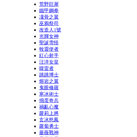
荒野巨犀
鐵甲鋼拳
凜骨之翼
巫鴉祭司
改造人1號
光輝女神
聖誕雪怪
牧靈使者
紅心射手
汪洋女皇
噬雷者
跳跳博士
熔岩之翼
鬼眼修羅
寒冰術士
搗蛋奇兵
禍亂心魔
蘿莉上將
玄冰怒鳳
蘿蔔勇士
薔薇戰神