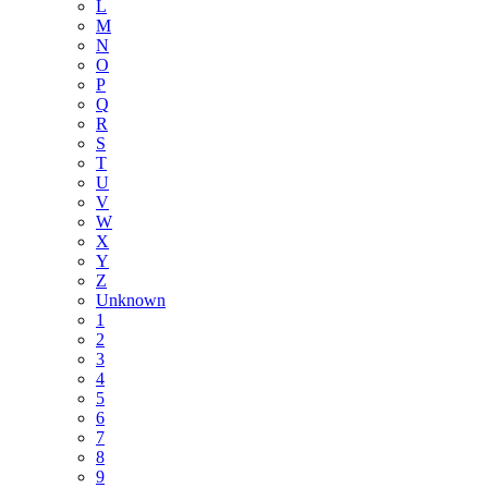
L
M
N
O
P
Q
R
S
T
U
V
W
X
Y
Z
Unknown
1
2
3
4
5
6
7
8
9