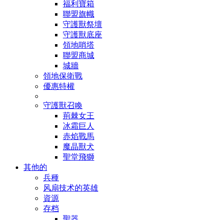
福利寶箱
聯盟旗幟
守護獸祭壇
守護獸底座
領地哨塔
聯盟商城
城牆
領地保衛戰
優惠特權
守護獸召喚
荊棘女王
冰霜巨人
赤焰戰馬
魔晶獸犬
聖堂飛獅
其他的
兵種
风扇技术的英雄
資源
存档
聖器