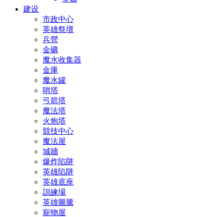
建设
市政中心
英雄祭壇
兵營
金礦
魔水收集器
金庫
魔水罐
哨塔
弓箭塔
魔法塔
火炮塔
競技中心
魔法屋
城牆
爆炸陷阱
英雄陷阱
英雄底座
訓練場
英雄圖騰
寵物屋