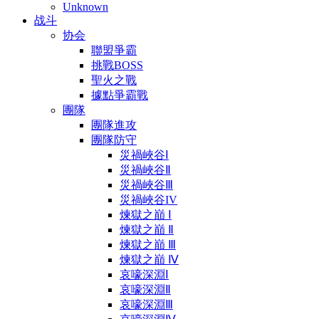
Unknown
战斗
协会
聯盟爭霸
挑戰BOSS
聖火之戰
據點爭霸戰
團隊
團隊進攻
團隊防守
災禍峽谷Ⅰ
災禍峽谷Ⅱ
災禍峽谷Ⅲ
災禍峽谷IV
煉獄之巔 Ⅰ
煉獄之巔 Ⅱ
煉獄之巔 Ⅲ
煉獄之巔 Ⅳ
哀嚎深淵Ⅰ
哀嚎深淵Ⅱ
哀嚎深淵Ⅲ