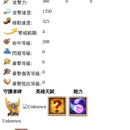
360
0
0
攻擊力:
1350
攻擊速度:
325
移動速度:
4
警戒範圍:
208
命中等級:
0
閃避等級:
0
暴擊等級:
0
暴擊傷害等級:
0
暴擊抵抗等級:
守護者碑
英雄天賦
能力
Unknown