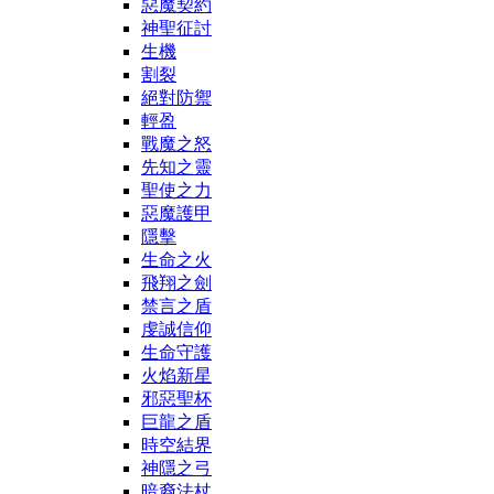
惡魔契約
神聖征討
生機
割裂
絕對防禦
輕盈
戰魔之怒
先知之靈
聖使之力
惡魔護甲
隱擊
生命之火
飛翔之劍
禁言之盾
虔誠信仰
生命守護
火焰新星
邪惡聖杯
巨龍之盾
時空結界
神隱之弓
暗裔法杖