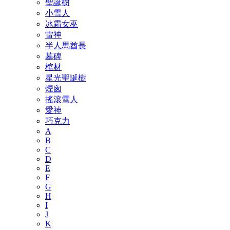
聖誕樹
小雪人
冰霜女巫
雷神
半人馬酋長
墓碑
棺材
星光聖誕樹
煙囪
搖滾雪人
愛神
巧克力
A
B
C
D
E
F
G
H
I
J
K