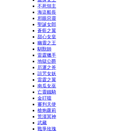
不死領主
海盜船長
邪眼惡靈
聖誕女郎
蒼藍之翼
甜心女皇
幽靈之王
馴獸師
雷霆獵手
地獄公爵
厄運之斧
詛咒女妖
雷霆之翼
南瓜女巫
亡靈鐵騎
金叮噹
審判天使
槍炮蘿莉
荒漠冥神
武藏
戰爭玫瑰