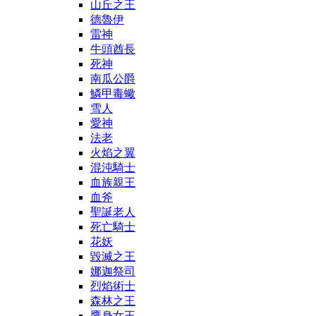
山丘之王
德魯伊
雷神
牛頭酋長
死神
南瓜公爵
鱗甲毒蠍
雪人
愛神
法老
火焰之翼
混沌騎士
血族親王
血斧
聖誕老人
死亡騎士
花妖
毀滅之王
娜迦祭司
烈焰術士
森林之王
鷹身女王