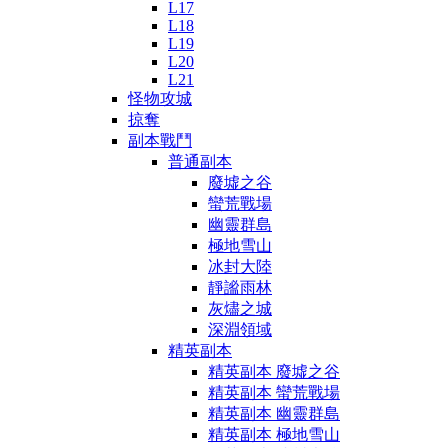
L17
L18
L19
L20
L21
怪物攻城
掠奪
副本戰鬥
普通副本
廢墟之谷
蠻荒戰場
幽靈群島
極地雪山
冰封大陸
靜謐雨林
灰燼之城
深淵領域
精英副本
精英副本 廢墟之谷
精英副本 蠻荒戰場
精英副本 幽靈群島
精英副本 極地雪山