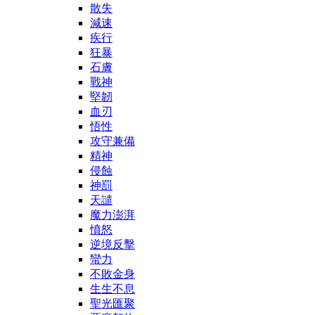
散失
減速
疾行
狂暴
石膚
戰神
堅韌
血刃
悟性
攻守兼備
精神
侵蝕
神罰
天譴
魔力澎湃
憤怒
逆境反擊
蠻力
不敗金身
生生不息
聖光匯聚