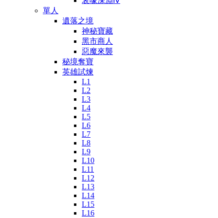
哀嚎深淵Ⅳ
單人
遺落之境
神秘寶藏
黑市商人
惡魔來襲
秘境奪寶
英雄試煉
L1
L2
L3
L4
L5
L6
L7
L8
L9
L10
L11
L12
L13
L14
L15
L16