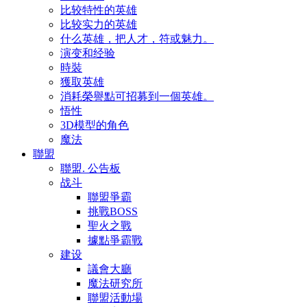
比较特性的英雄
比较实力的英雄
什么英雄，把人才，符或魅力。
演变和经验
時裝
獲取英雄
消耗榮譽點可招募到一個英雄。
悟性
3D模型的角色
魔法
聯盟
聯盟. 公告板
战斗
聯盟爭霸
挑戰BOSS
聖火之戰
據點爭霸戰
建设
議會大廳
魔法研究所
聯盟活動場