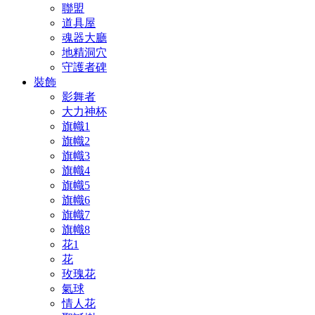
聯盟
道具屋
魂器大廳
地精洞穴
守護者碑
裝飾
影舞者
大力神杯
旗幟1
旗幟2
旗幟3
旗幟4
旗幟5
旗幟6
旗幟7
旗幟8
花1
花
玫瑰花
氣球
情人花