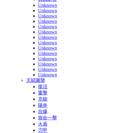
Unknown
Unknown
Unknown
Unknown
Unknown
Unknown
Unknown
Unknown
Unknown
Unknown
Unknown
Unknown
Unknown
Unknown
天賦圖鑒
復活
重擊
充能
陽炎
自爆
致命一擊
火盾
刃甲