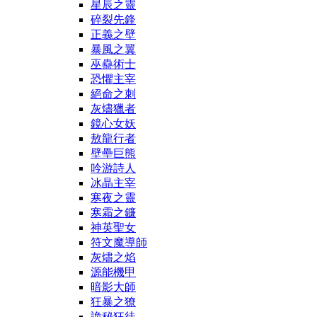
星辰之靈
碎裂先鋒
正義之壁
暴風之翼
巫蠱術士
恐懼主宰
絕命之刺
灰燼獵者
鏡心女妖
敖龍行者
壁壘巨熊
吟游詩人
冰晶主宰
寒夜之靈
寒霜之鐮
神英聖女
符文魔導師
灰燼之焰
源能機甲
暗影大師
狂暴之獠
詭秘狂徒