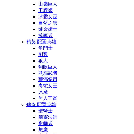
山嶺巨人
工程師
冰霜女巫
自然之靈
煉金術士
掠奪者
精英 配置英雄
角鬥士
刺客
狼人
獨眼巨人
熊貓武者
薩滿祭司
毒蛇女王
冰魔
魚人守衛
傳奇 配置英雄
聖騎士
幽靈法師
影舞者
魅魔