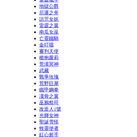
地獄公爵
厄運之斧
詛咒女妖
雷霆之翼
南瓜女巫
亡靈鐵騎
金叮噹
審判天使
槍炮蘿莉
荒漠冥神
武藏
戰爭玫瑰
荒野巨犀
鐵甲鋼拳
凜骨之翼
巫鴉祭司
改造人1號
光輝女神
聖誕雪怪
牧靈使者
紅心射手