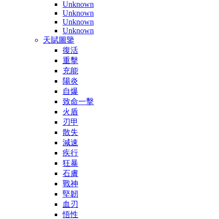
Unknown
Unknown
Unknown
Unknown
天賦圖鑒
復活
重擊
充能
陽炎
自爆
致命一擊
火盾
刃甲
散失
減速
疾行
狂暴
石膚
戰神
堅韌
血刃
悟性