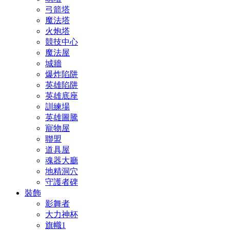
弓箭塔
魔法塔
火炮塔
競技中心
魔法屋
城牆
爆炸陷阱
英雄陷阱
英雄底座
訓練場
英雄圖騰
寵物屋
聯盟
道具屋
魂器大廳
地精洞穴
守護者碑
裝飾
影舞者
大力神杯
旗幟1