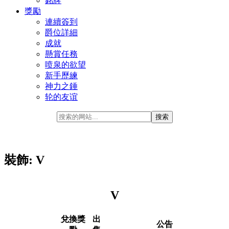
銘牌
獎勵
連續簽到
爵位詳細
成就
懸賞任務
喷泉的欲望
新手歷練
神力之錘
轮的友谊
裝飾: V
V
兌換獎
出
公告