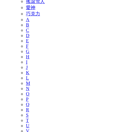
搖滾雪人
愛神
巧克力
A
B
C
D
E
F
G
H
I
J
K
L
M
N
O
P
Q
R
S
T
U
V