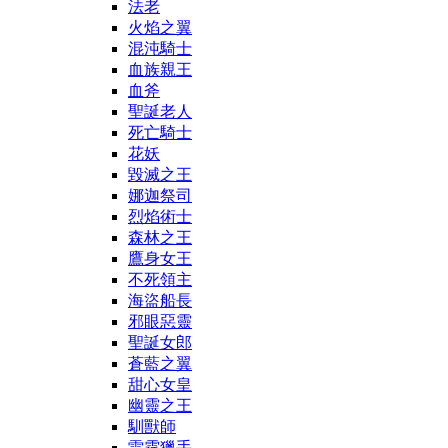
法老
火焰之翼
混沌騎士
血族親王
血斧
聖誕老人
死亡騎士
花妖
毀滅之王
娜迦祭司
烈焰術士
森林之王
鷹身女王
不死領主
海盜船長
邪眼惡靈
聖誕女郎
蒼藍之翼
甜心女皇
幽靈之王
馴獸師
雷霆獵手