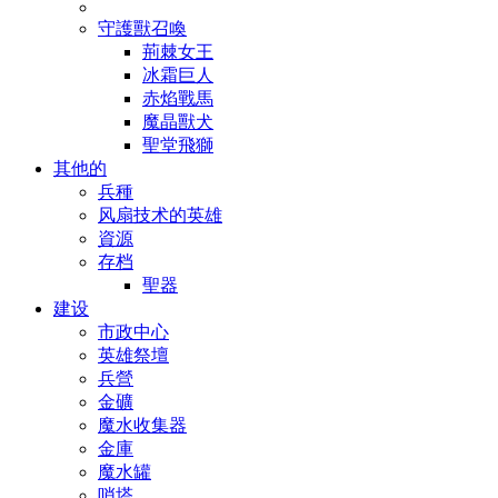
守護獸召喚
荊棘女王
冰霜巨人
赤焰戰馬
魔晶獸犬
聖堂飛獅
其他的
兵種
风扇技术的英雄
資源
存档
聖器
建设
市政中心
英雄祭壇
兵營
金礦
魔水收集器
金庫
魔水罐
哨塔