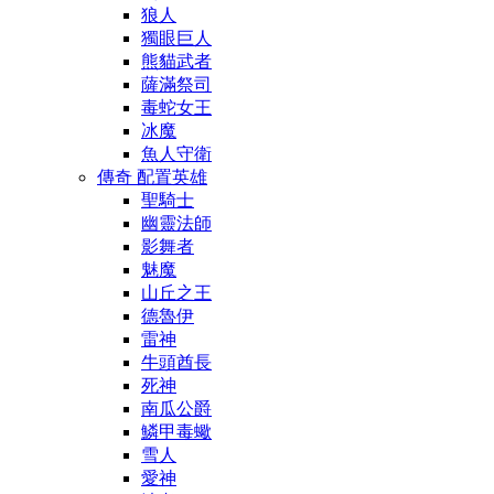
狼人
獨眼巨人
熊貓武者
薩滿祭司
毒蛇女王
冰魔
魚人守衛
傳奇 配置英雄
聖騎士
幽靈法師
影舞者
魅魔
山丘之王
德魯伊
雷神
牛頭酋長
死神
南瓜公爵
鱗甲毒蠍
雪人
愛神