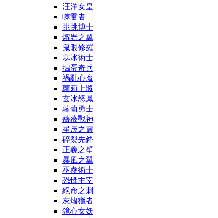
汪洋女皇
噬雷者
跳跳博士
熔岩之翼
鬼眼修羅
寒冰術士
搗蛋奇兵
禍亂心魔
蘿莉上將
玄冰怒鳳
蘿蔔勇士
薔薇戰神
星辰之靈
碎裂先鋒
正義之壁
暴風之翼
巫蠱術士
恐懼主宰
絕命之刺
灰燼獵者
鏡心女妖