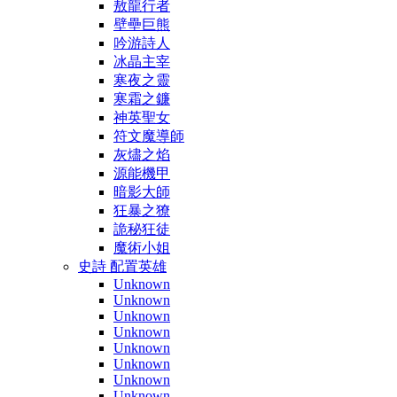
敖龍行者
壁壘巨熊
吟游詩人
冰晶主宰
寒夜之靈
寒霜之鐮
神英聖女
符文魔導師
灰燼之焰
源能機甲
暗影大師
狂暴之獠
詭秘狂徒
魔術小姐
史詩 配置英雄
Unknown
Unknown
Unknown
Unknown
Unknown
Unknown
Unknown
Unknown