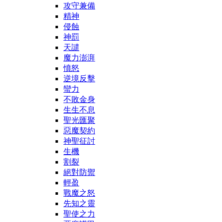
攻守兼備
精神
侵蝕
神罰
天譴
魔力澎湃
憤怒
逆境反擊
蠻力
不敗金身
生生不息
聖光匯聚
惡魔契約
神聖征討
生機
割裂
絕對防禦
輕盈
戰魔之怒
先知之靈
聖使之力