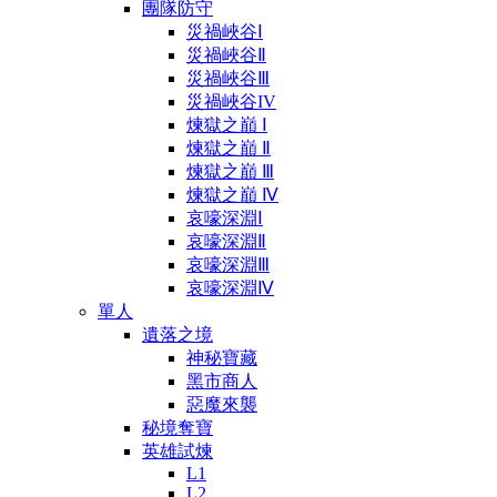
團隊防守
災禍峽谷Ⅰ
災禍峽谷Ⅱ
災禍峽谷Ⅲ
災禍峽谷IV
煉獄之巔 Ⅰ
煉獄之巔 Ⅱ
煉獄之巔 Ⅲ
煉獄之巔 Ⅳ
哀嚎深淵Ⅰ
哀嚎深淵Ⅱ
哀嚎深淵Ⅲ
哀嚎深淵Ⅳ
單人
遺落之境
神秘寶藏
黑市商人
惡魔來襲
秘境奪寶
英雄試煉
L1
L2