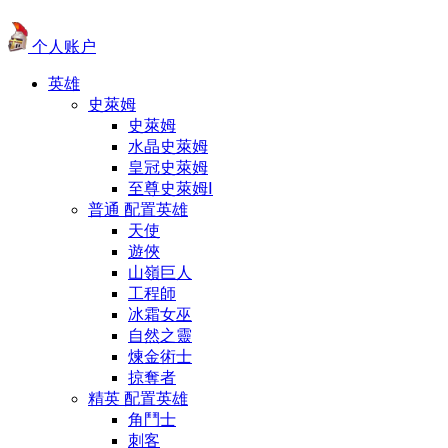
个人账户
英雄
史萊姆
史萊姆
水晶史萊姆
皇冠史萊姆
至尊史萊姆Ⅰ
普通 配置英雄
天使
遊俠
山嶺巨人
工程師
冰霜女巫
自然之靈
煉金術士
掠奪者
精英 配置英雄
角鬥士
刺客