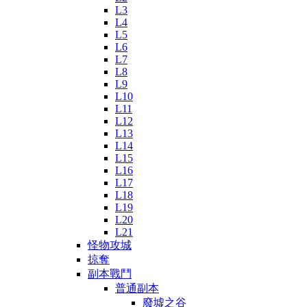
L3
L4
L5
L6
L7
L8
L9
L10
L11
L12
L13
L14
L15
L16
L17
L18
L19
L20
L21
怪物攻城
掠奪
副本戰鬥
普通副本
廢墟之谷