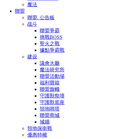
魔法
聯盟
聯盟. 公告板
战斗
聯盟爭霸
挑戰BOSS
聖火之戰
據點爭霸戰
建设
議會大廳
魔法研究所
聯盟活動場
福利寶箱
聯盟旗幟
守護獸祭壇
守護獸底座
領地哨塔
聯盟商城
城牆
領地保衛戰
優惠特權