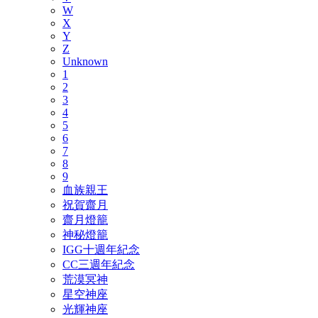
W
X
Y
Z
Unknown
1
2
3
4
5
6
7
8
9
血族親王
祝賀齋月
齋月燈籠
神秘燈籠
IGG十週年紀念
CC三週年紀念
荒漠冥神
星空神座
光輝神座