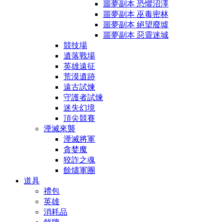
噩夢副本 恐懼沼澤
噩夢副本 巫毒密林
噩夢副本 絕望廢墟
噩夢副本 惡靈迷城
競技場
遺落戰場
英雄遠征
荒漠遺跡
遠古試煉
守護者試煉
迷失幻境
頂尖競賽
湮滅來襲
湮滅將軍
貪婪魔
狡詐之魂
餘燼軍團
道具
禮包
英雄
消耗品