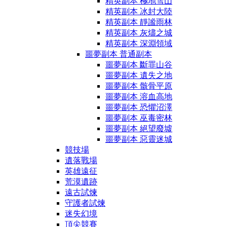
精英副本 極地雪山
精英副本 冰封大陸
精英副本 靜謐雨林
精英副本 灰燼之城
精英副本 深淵領域
噩夢副本 普通副本
噩夢副本 斷罪山谷
噩夢副本 遺失之地
噩夢副本 骸骨平原
噩夢副本 溶血高地
噩夢副本 恐懼沼澤
噩夢副本 巫毒密林
噩夢副本 絕望廢墟
噩夢副本 惡靈迷城
競技場
遺落戰場
英雄遠征
荒漠遺跡
遠古試煉
守護者試煉
迷失幻境
頂尖競賽