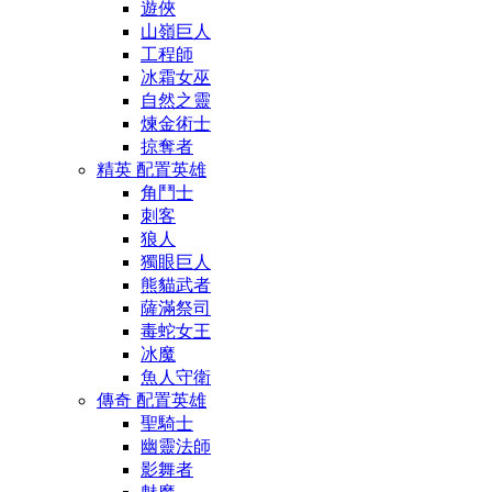
遊俠
山嶺巨人
工程師
冰霜女巫
自然之靈
煉金術士
掠奪者
精英 配置英雄
角鬥士
刺客
狼人
獨眼巨人
熊貓武者
薩滿祭司
毒蛇女王
冰魔
魚人守衛
傳奇 配置英雄
聖騎士
幽靈法師
影舞者