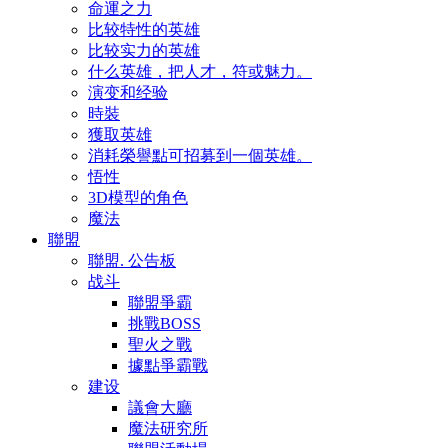
命運之力
比较特性的英雄
比较实力的英雄
什么英雄，把人才，符或魅力。
演变和经验
時裝
獲取英雄
消耗榮譽點可招募到一個英雄。
悟性
3D模型的角色
魔法
聯盟
聯盟. 公告板
战斗
聯盟爭霸
挑戰BOSS
聖火之戰
據點爭霸戰
建设
議會大廳
魔法研究所