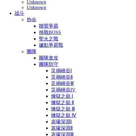
Unknown
Unknown
战斗
协会
聯盟爭霸
挑戰BOSS
聖火之戰
據點爭霸戰
團隊
團隊進攻
團隊防守
災禍峽谷Ⅰ
災禍峽谷Ⅱ
災禍峽谷Ⅲ
災禍峽谷IV
煉獄之巔 Ⅰ
煉獄之巔 Ⅱ
煉獄之巔 Ⅲ
煉獄之巔 Ⅳ
哀嚎深淵Ⅰ
哀嚎深淵Ⅱ
哀嚎深淵Ⅲ