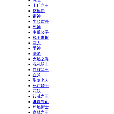
魅魔
山丘之王
德魯伊
雷神
牛頭酋長
死神
南瓜公爵
鱗甲毒蠍
雪人
愛神
法老
火焰之翼
混沌騎士
血族親王
血斧
聖誕老人
死亡騎士
花妖
毀滅之王
娜迦祭司
烈焰術士
森林之王