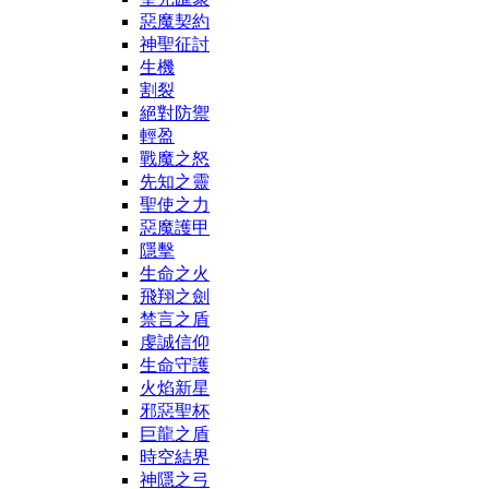
惡魔契約
神聖征討
生機
割裂
絕對防禦
輕盈
戰魔之怒
先知之靈
聖使之力
惡魔護甲
隱擊
生命之火
飛翔之劍
禁言之盾
虔誠信仰
生命守護
火焰新星
邪惡聖杯
巨龍之盾
時空結界
神隱之弓