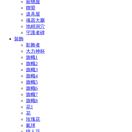
寵物屋
聯盟
道具屋
魂器大廳
地精洞穴
守護者碑
裝飾
影舞者
大力神杯
旗幟1
旗幟2
旗幟3
旗幟4
旗幟5
旗幟6
旗幟7
旗幟8
花1
花
玫瑰花
氣球
情人花