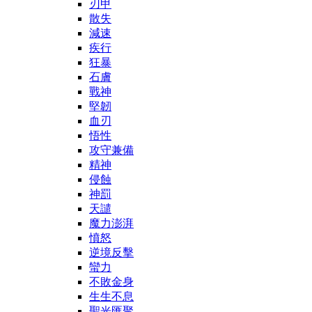
刃甲
散失
減速
疾行
狂暴
石膚
戰神
堅韌
血刃
悟性
攻守兼備
精神
侵蝕
神罰
天譴
魔力澎湃
憤怒
逆境反擊
蠻力
不敗金身
生生不息
聖光匯聚