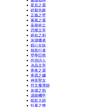
薔薇戰神
星辰之靈
碎裂先鋒
正義之壁
暴風之翼
巫蠱術士
恐懼主宰
絕命之刺
灰燼獵者
鏡心女妖
敖龍行者
壁壘巨熊
吟游詩人
冰晶主宰
寒夜之靈
寒霜之鐮
神英聖女
符文魔導師
灰燼之焰
源能機甲
暗影大師
狂暴之獠