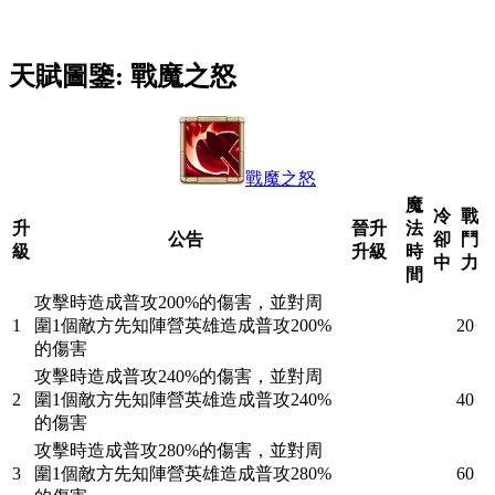
天賦圖鑒: 戰魔之怒
戰魔之怒
魔
冷
戰
升
晉升
法
公告
卻
鬥
級
升級
時
中
力
間
攻擊時造成普攻200%的傷害，並對周
1
圍1個敵方先知陣營英雄造成普攻200%
20
的傷害
攻擊時造成普攻240%的傷害，並對周
2
圍1個敵方先知陣營英雄造成普攻240%
40
的傷害
攻擊時造成普攻280%的傷害，並對周
3
圍1個敵方先知陣營英雄造成普攻280%
60