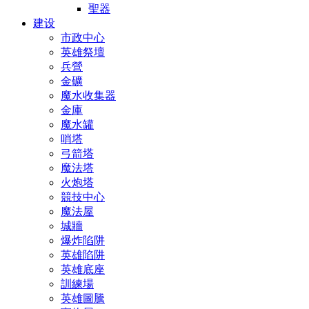
聖器
建设
市政中心
英雄祭壇
兵營
金礦
魔水收集器
金庫
魔水罐
哨塔
弓箭塔
魔法塔
火炮塔
競技中心
魔法屋
城牆
爆炸陷阱
英雄陷阱
英雄底座
訓練場
英雄圖騰