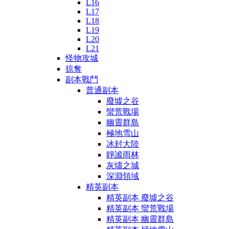
L16
L17
L18
L19
L20
L21
怪物攻城
掠奪
副本戰鬥
普通副本
廢墟之谷
蠻荒戰場
幽靈群島
極地雪山
冰封大陸
靜謐雨林
灰燼之城
深淵領域
精英副本
精英副本 廢墟之谷
精英副本 蠻荒戰場
精英副本 幽靈群島