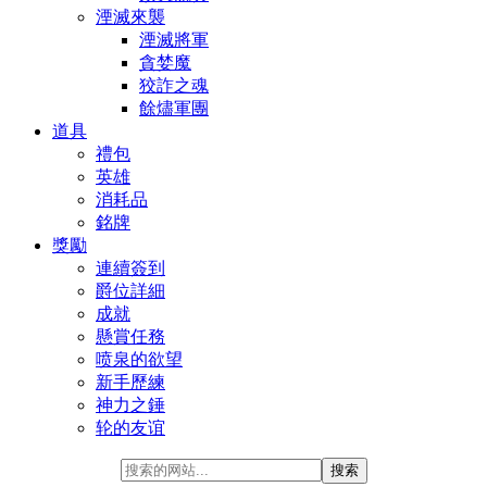
湮滅來襲
湮滅將軍
貪婪魔
狡詐之魂
餘燼軍團
道具
禮包
英雄
消耗品
銘牌
獎勵
連續簽到
爵位詳細
成就
懸賞任務
喷泉的欲望
新手歷練
神力之錘
轮的友谊