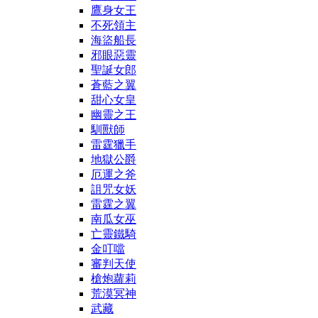
鷹身女王
不死領主
海盜船長
邪眼惡靈
聖誕女郎
蒼藍之翼
甜心女皇
幽靈之王
馴獸師
雷霆獵手
地獄公爵
厄運之斧
詛咒女妖
雷霆之翼
南瓜女巫
亡靈鐵騎
金叮噹
審判天使
槍炮蘿莉
荒漠冥神
武藏