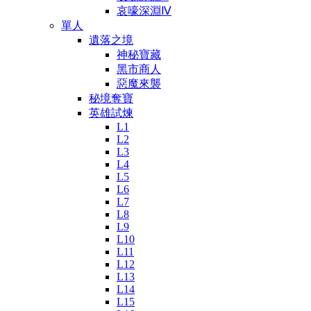
哀嚎深淵Ⅳ
單人
遺落之境
神秘寶藏
黑市商人
惡魔來襲
秘境奪寶
英雄試煉
L1
L2
L3
L4
L5
L6
L7
L8
L9
L10
L11
L12
L13
L14
L15