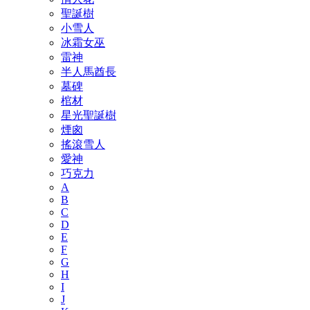
聖誕樹
小雪人
冰霜女巫
雷神
半人馬酋長
墓碑
棺材
星光聖誕樹
煙囪
搖滾雪人
愛神
巧克力
A
B
C
D
E
F
G
H
I
J