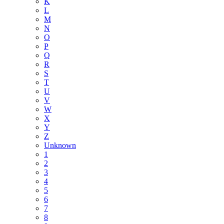
K
L
M
N
O
P
Q
R
S
T
U
V
W
X
Y
Z
Unknown
1
2
3
4
5
6
7
8