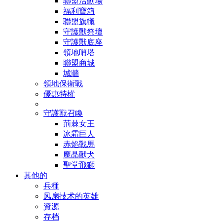
聯盟活動場
福利寶箱
聯盟旗幟
守護獸祭壇
守護獸底座
領地哨塔
聯盟商城
城牆
領地保衛戰
優惠特權
守護獸召喚
荊棘女王
冰霜巨人
赤焰戰馬
魔晶獸犬
聖堂飛獅
其他的
兵種
风扇技术的英雄
資源
存档