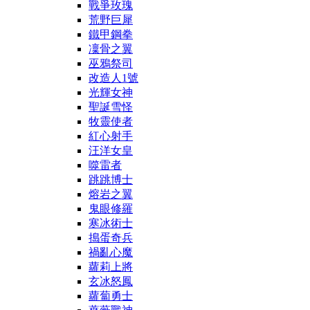
戰爭玫瑰
荒野巨犀
鐵甲鋼拳
凜骨之翼
巫鴉祭司
改造人1號
光輝女神
聖誕雪怪
牧靈使者
紅心射手
汪洋女皇
噬雷者
跳跳博士
熔岩之翼
鬼眼修羅
寒冰術士
搗蛋奇兵
禍亂心魔
蘿莉上將
玄冰怒鳳
蘿蔔勇士