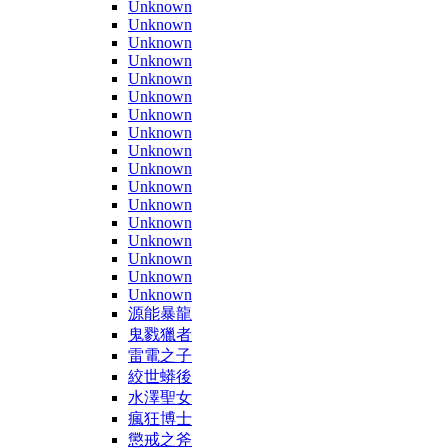
Unknown
Unknown
Unknown
Unknown
Unknown
Unknown
Unknown
Unknown
Unknown
Unknown
Unknown
Unknown
Unknown
Unknown
Unknown
Unknown
Unknown
源能暴龍
鬼戮獵者
雷電之子
絞世蟒後
水澤聖女
瘋狂博士
懲戒之斧