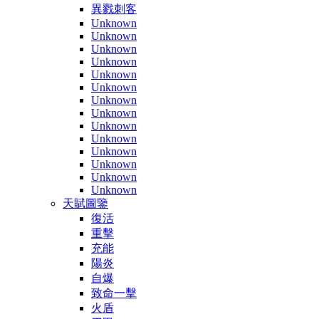
異戮刺客
Unknown
Unknown
Unknown
Unknown
Unknown
Unknown
Unknown
Unknown
Unknown
Unknown
Unknown
Unknown
Unknown
Unknown
天賦圖鑒
復活
重擊
充能
陽炎
自爆
致命一擊
火盾