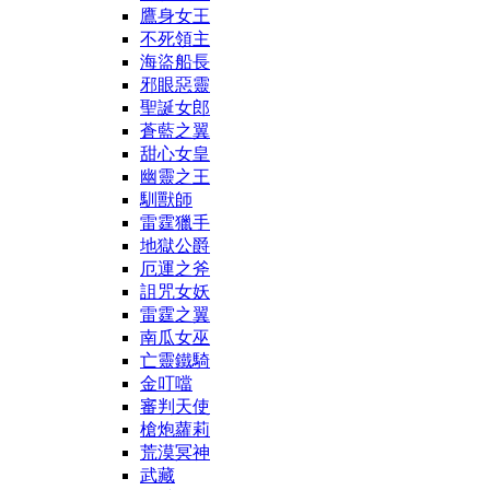
鷹身女王
不死領主
海盜船長
邪眼惡靈
聖誕女郎
蒼藍之翼
甜心女皇
幽靈之王
馴獸師
雷霆獵手
地獄公爵
厄運之斧
詛咒女妖
雷霆之翼
南瓜女巫
亡靈鐵騎
金叮噹
審判天使
槍炮蘿莉
荒漠冥神
武藏