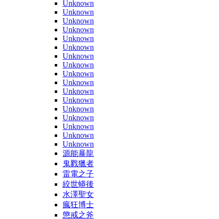
Unknown
Unknown
Unknown
Unknown
Unknown
Unknown
Unknown
Unknown
Unknown
Unknown
Unknown
Unknown
Unknown
Unknown
Unknown
Unknown
Unknown
源能暴龍
鬼戮獵者
雷電之子
絞世蟒後
水澤聖女
瘋狂博士
懲戒之斧