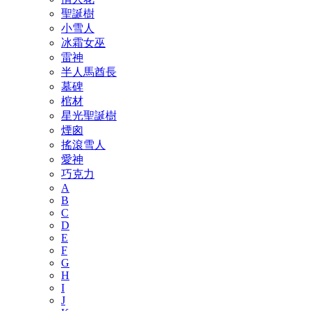
聖誕樹
小雪人
冰霜女巫
雷神
半人馬酋長
墓碑
棺材
星光聖誕樹
煙囪
搖滾雪人
愛神
巧克力
A
B
C
D
E
F
G
H
I
J