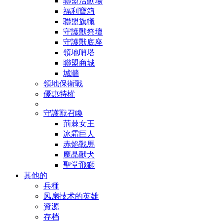
聯盟活動場
福利寶箱
聯盟旗幟
守護獸祭壇
守護獸底座
領地哨塔
聯盟商城
城牆
領地保衛戰
優惠特權
守護獸召喚
荊棘女王
冰霜巨人
赤焰戰馬
魔晶獸犬
聖堂飛獅
其他的
兵種
风扇技术的英雄
資源
存档