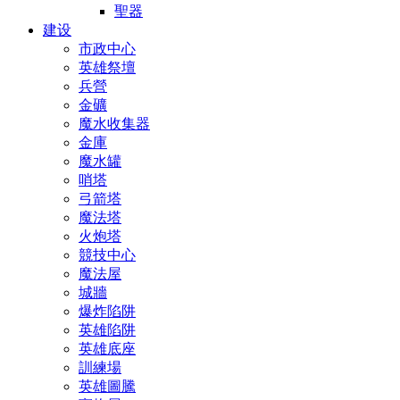
聖器
建设
市政中心
英雄祭壇
兵營
金礦
魔水收集器
金庫
魔水罐
哨塔
弓箭塔
魔法塔
火炮塔
競技中心
魔法屋
城牆
爆炸陷阱
英雄陷阱
英雄底座
訓練場
英雄圖騰