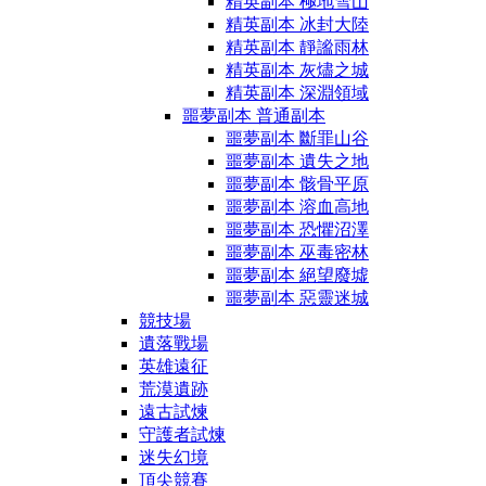
精英副本 極地雪山
精英副本 冰封大陸
精英副本 靜謐雨林
精英副本 灰燼之城
精英副本 深淵領域
噩夢副本 普通副本
噩夢副本 斷罪山谷
噩夢副本 遺失之地
噩夢副本 骸骨平原
噩夢副本 溶血高地
噩夢副本 恐懼沼澤
噩夢副本 巫毒密林
噩夢副本 絕望廢墟
噩夢副本 惡靈迷城
競技場
遺落戰場
英雄遠征
荒漠遺跡
遠古試煉
守護者試煉
迷失幻境
頂尖競賽