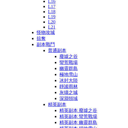
L16
L17
L18
L19
L20
L21
怪物攻城
掠奪
副本戰鬥
普通副本
廢墟之谷
蠻荒戰場
幽靈群島
極地雪山
冰封大陸
靜謐雨林
灰燼之城
深淵領域
精英副本
精英副本 廢墟之谷
精英副本 蠻荒戰場
精英副本 幽靈群島