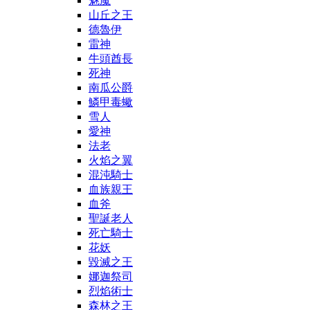
魅魔
山丘之王
德魯伊
雷神
牛頭酋長
死神
南瓜公爵
鱗甲毒蠍
雪人
愛神
法老
火焰之翼
混沌騎士
血族親王
血斧
聖誕老人
死亡騎士
花妖
毀滅之王
娜迦祭司
烈焰術士
森林之王