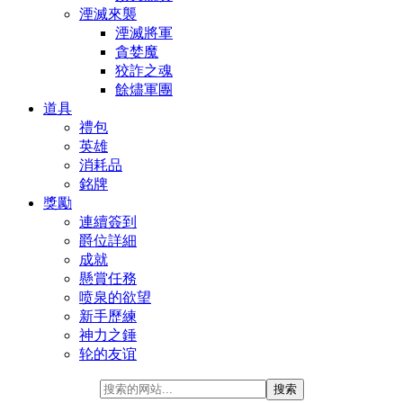
湮滅來襲
湮滅將軍
貪婪魔
狡詐之魂
餘燼軍團
道具
禮包
英雄
消耗品
銘牌
獎勵
連續簽到
爵位詳細
成就
懸賞任務
喷泉的欲望
新手歷練
神力之錘
轮的友谊