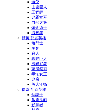
遊俠
山嶺巨人
工程師
冰霜女巫
自然之靈
煉金術士
掠奪者
精英 配置英雄
角鬥士
刺客
狼人
獨眼巨人
熊貓武者
薩滿祭司
毒蛇女王
冰魔
魚人守衛
傳奇 配置英雄
聖騎士
幽靈法師
影舞者