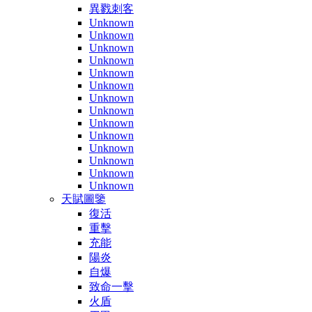
異戮刺客
Unknown
Unknown
Unknown
Unknown
Unknown
Unknown
Unknown
Unknown
Unknown
Unknown
Unknown
Unknown
Unknown
Unknown
天賦圖鑒
復活
重擊
充能
陽炎
自爆
致命一擊
火盾