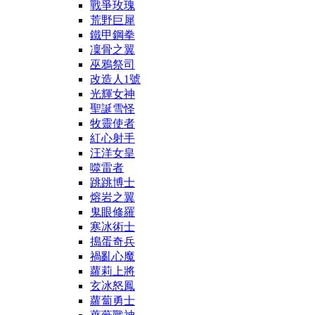
戰爭玫瑰
荒野巨犀
鐵甲鋼拳
凜骨之翼
巫鴉祭司
改造人1號
光輝女神
聖誕雪怪
牧靈使者
紅心射手
汪洋女皇
噬雷者
跳跳博士
熔岩之翼
鬼眼修羅
寒冰術士
搗蛋奇兵
禍亂心魔
蘿莉上將
玄冰怒鳳
蘿蔔勇士