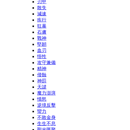
刃甲
散失
減速
疾行
狂暴
石膚
戰神
堅韌
血刃
悟性
攻守兼備
精神
侵蝕
神罰
天譴
魔力澎湃
憤怒
逆境反擊
蠻力
不敗金身
生生不息
聖光匯聚