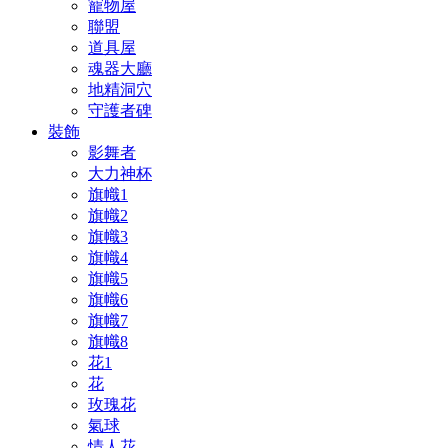
寵物屋
聯盟
道具屋
魂器大廳
地精洞穴
守護者碑
裝飾
影舞者
大力神杯
旗幟1
旗幟2
旗幟3
旗幟4
旗幟5
旗幟6
旗幟7
旗幟8
花1
花
玫瑰花
氣球
情人花