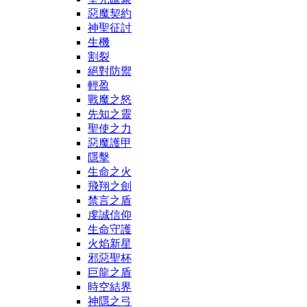
惡魔契約
神聖征討
生機
割裂
絕對防禦
輕盈
戰魔之怒
先知之靈
聖使之力
惡魔護甲
隱擊
生命之火
飛翔之劍
禁言之盾
虔誠信仰
生命守護
火焰新星
邪惡聖杯
巨龍之盾
時空結界
神隱之弓