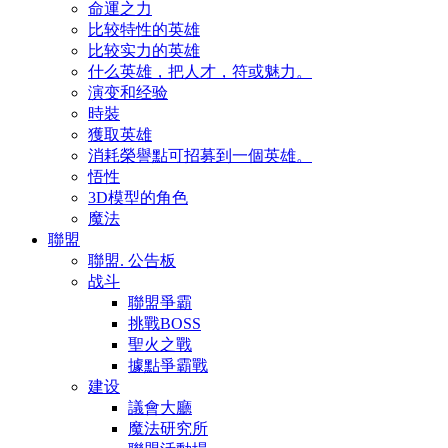
命運之力
比较特性的英雄
比较实力的英雄
什么英雄，把人才，符或魅力。
演变和经验
時裝
獲取英雄
消耗榮譽點可招募到一個英雄。
悟性
3D模型的角色
魔法
聯盟
聯盟. 公告板
战斗
聯盟爭霸
挑戰BOSS
聖火之戰
據點爭霸戰
建设
議會大廳
魔法研究所