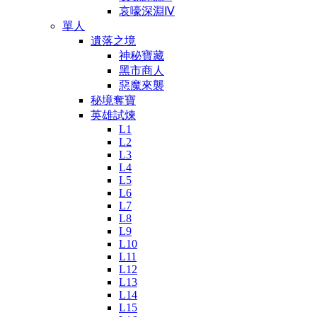
哀嚎深淵Ⅳ
單人
遺落之境
神秘寶藏
黑市商人
惡魔來襲
秘境奪寶
英雄試煉
L1
L2
L3
L4
L5
L6
L7
L8
L9
L10
L11
L12
L13
L14
L15