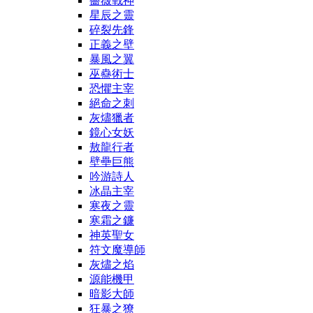
薔薇戰神
星辰之靈
碎裂先鋒
正義之壁
暴風之翼
巫蠱術士
恐懼主宰
絕命之刺
灰燼獵者
鏡心女妖
敖龍行者
壁壘巨熊
吟游詩人
冰晶主宰
寒夜之靈
寒霜之鐮
神英聖女
符文魔導師
灰燼之焰
源能機甲
暗影大師
狂暴之獠