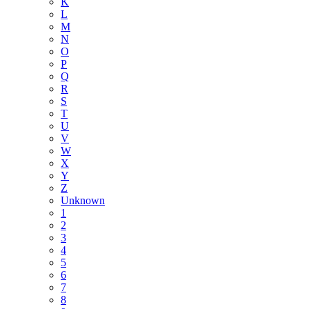
K
L
M
N
O
P
Q
R
S
T
U
V
W
X
Y
Z
Unknown
1
2
3
4
5
6
7
8