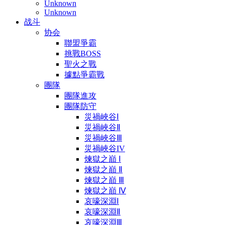
Unknown
Unknown
战斗
协会
聯盟爭霸
挑戰BOSS
聖火之戰
據點爭霸戰
團隊
團隊進攻
團隊防守
災禍峽谷Ⅰ
災禍峽谷Ⅱ
災禍峽谷Ⅲ
災禍峽谷IV
煉獄之巔 Ⅰ
煉獄之巔 Ⅱ
煉獄之巔 Ⅲ
煉獄之巔 Ⅳ
哀嚎深淵Ⅰ
哀嚎深淵Ⅱ
哀嚎深淵Ⅲ