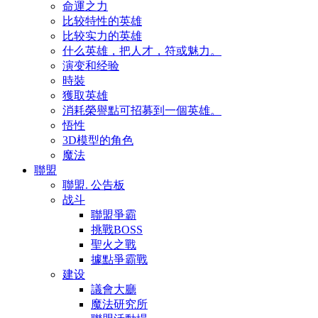
命運之力
比较特性的英雄
比较实力的英雄
什么英雄，把人才，符或魅力。
演变和经验
時裝
獲取英雄
消耗榮譽點可招募到一個英雄。
悟性
3D模型的角色
魔法
聯盟
聯盟. 公告板
战斗
聯盟爭霸
挑戰BOSS
聖火之戰
據點爭霸戰
建设
議會大廳
魔法研究所