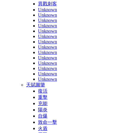
異戮刺客
Unknown
Unknown
Unknown
Unknown
Unknown
Unknown
Unknown
Unknown
Unknown
Unknown
Unknown
Unknown
Unknown
Unknown
天賦圖鑒
復活
重擊
充能
陽炎
自爆
致命一擊
火盾