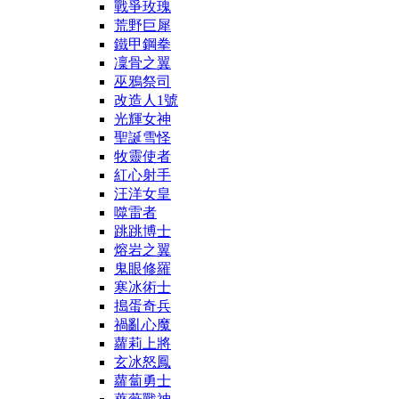
戰爭玫瑰
荒野巨犀
鐵甲鋼拳
凜骨之翼
巫鴉祭司
改造人1號
光輝女神
聖誕雪怪
牧靈使者
紅心射手
汪洋女皇
噬雷者
跳跳博士
熔岩之翼
鬼眼修羅
寒冰術士
搗蛋奇兵
禍亂心魔
蘿莉上將
玄冰怒鳳
蘿蔔勇士