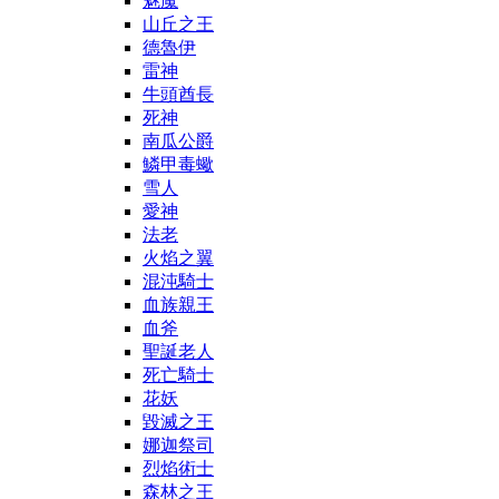
魅魔
山丘之王
德魯伊
雷神
牛頭酋長
死神
南瓜公爵
鱗甲毒蠍
雪人
愛神
法老
火焰之翼
混沌騎士
血族親王
血斧
聖誕老人
死亡騎士
花妖
毀滅之王
娜迦祭司
烈焰術士
森林之王