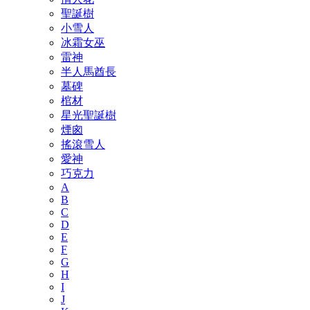
聖誕樹
小雪人
冰霜女巫
雷神
半人馬酋長
墓碑
棺材
星光聖誕樹
煙囪
搖滾雪人
愛神
巧克力
A
B
C
D
E
F
G
H
I
J