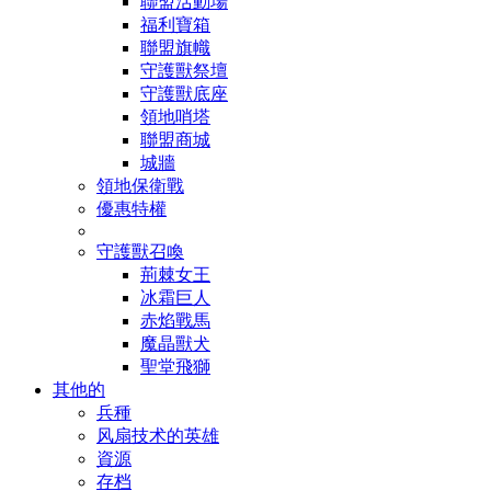
聯盟活動場
福利寶箱
聯盟旗幟
守護獸祭壇
守護獸底座
領地哨塔
聯盟商城
城牆
領地保衛戰
優惠特權
守護獸召喚
荊棘女王
冰霜巨人
赤焰戰馬
魔晶獸犬
聖堂飛獅
其他的
兵種
风扇技术的英雄
資源
存档