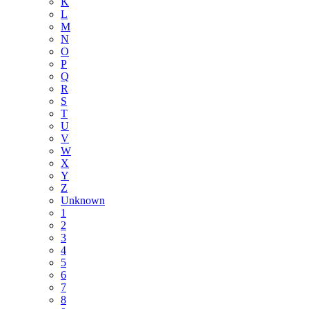
K
L
M
N
O
P
Q
R
S
T
U
V
W
X
Y
Z
Unknown
1
2
3
4
5
6
7
8