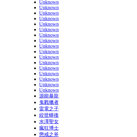
Unknown
Unknown
Unknown
Unknown
Unknown
Unknown
Unknown
Unknown
Unknown
Unknown
Unknown
Unknown
Unknown
Unknown
Unknown
Unknown
Unknown
源能暴龍
鬼戮獵者
雷電之子
絞世蟒後
水澤聖女
瘋狂博士
懲戒之斧