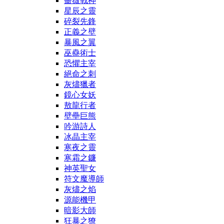
薔薇戰神
星辰之靈
碎裂先鋒
正義之壁
暴風之翼
巫蠱術士
恐懼主宰
絕命之刺
灰燼獵者
鏡心女妖
敖龍行者
壁壘巨熊
吟游詩人
冰晶主宰
寒夜之靈
寒霜之鐮
神英聖女
符文魔導師
灰燼之焰
源能機甲
暗影大師
狂暴之獠