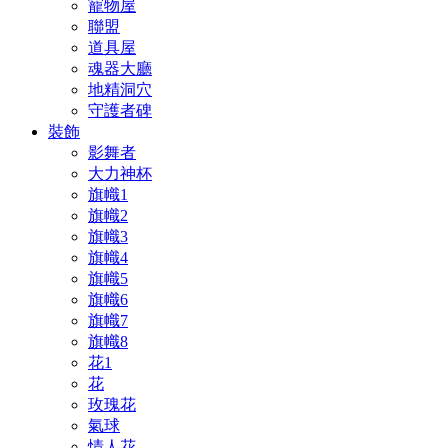
寵物屋
聯盟
道具屋
魂器大廳
地精洞穴
守護者碑
裝飾
影舞者
大力神杯
旗幟1
旗幟2
旗幟3
旗幟4
旗幟5
旗幟6
旗幟7
旗幟8
花1
花
玫瑰花
氣球
情人花