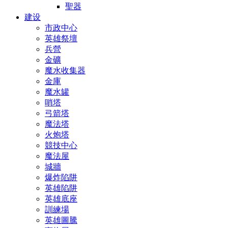
聖器
建设
市政中心
英雄祭壇
兵營
金礦
魔水收集器
金庫
魔水罐
哨塔
弓箭塔
魔法塔
火炮塔
競技中心
魔法屋
城牆
爆炸陷阱
英雄陷阱
英雄底座
訓練場
英雄圖騰