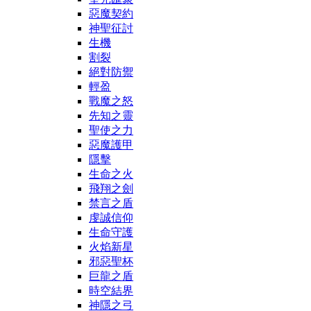
惡魔契約
神聖征討
生機
割裂
絕對防禦
輕盈
戰魔之怒
先知之靈
聖使之力
惡魔護甲
隱擊
生命之火
飛翔之劍
禁言之盾
虔誠信仰
生命守護
火焰新星
邪惡聖杯
巨龍之盾
時空結界
神隱之弓