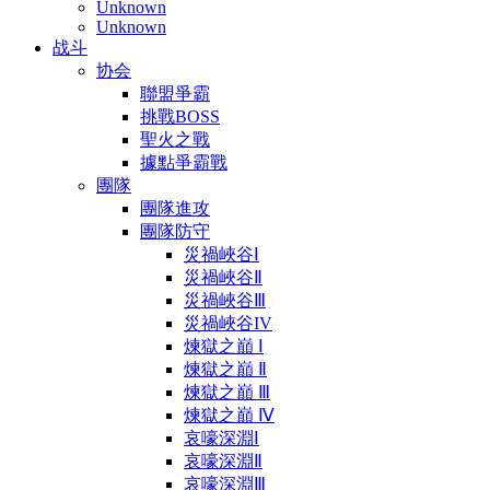
Unknown
Unknown
战斗
协会
聯盟爭霸
挑戰BOSS
聖火之戰
據點爭霸戰
團隊
團隊進攻
團隊防守
災禍峽谷Ⅰ
災禍峽谷Ⅱ
災禍峽谷Ⅲ
災禍峽谷IV
煉獄之巔 Ⅰ
煉獄之巔 Ⅱ
煉獄之巔 Ⅲ
煉獄之巔 Ⅳ
哀嚎深淵Ⅰ
哀嚎深淵Ⅱ
哀嚎深淵Ⅲ