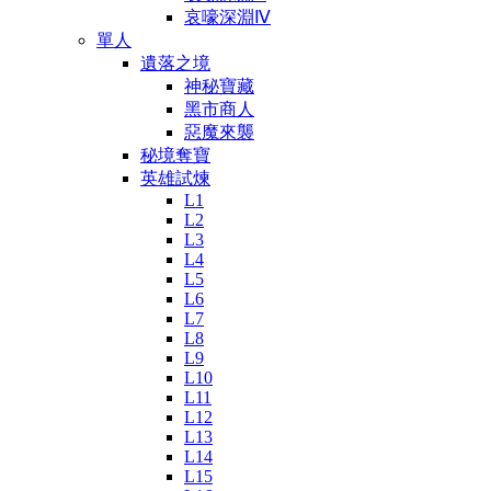
哀嚎深淵Ⅳ
單人
遺落之境
神秘寶藏
黑市商人
惡魔來襲
秘境奪寶
英雄試煉
L1
L2
L3
L4
L5
L6
L7
L8
L9
L10
L11
L12
L13
L14
L15