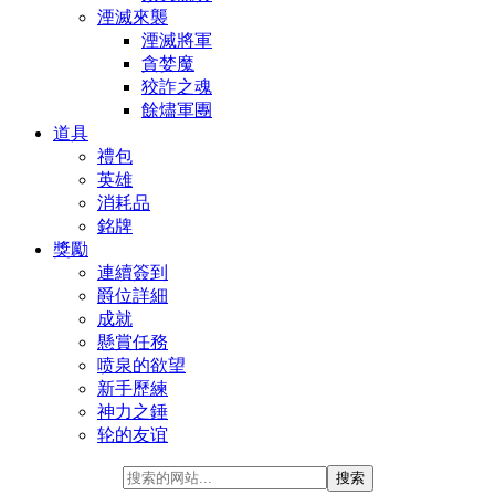
湮滅來襲
湮滅將軍
貪婪魔
狡詐之魂
餘燼軍團
道具
禮包
英雄
消耗品
銘牌
獎勵
連續簽到
爵位詳細
成就
懸賞任務
喷泉的欲望
新手歷練
神力之錘
轮的友谊