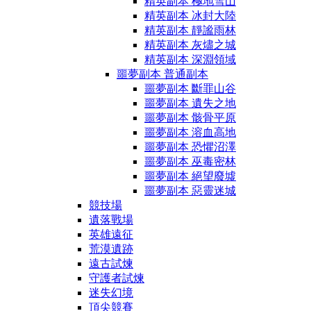
精英副本 極地雪山
精英副本 冰封大陸
精英副本 靜謐雨林
精英副本 灰燼之城
精英副本 深淵領域
噩夢副本 普通副本
噩夢副本 斷罪山谷
噩夢副本 遺失之地
噩夢副本 骸骨平原
噩夢副本 溶血高地
噩夢副本 恐懼沼澤
噩夢副本 巫毒密林
噩夢副本 絕望廢墟
噩夢副本 惡靈迷城
競技場
遺落戰場
英雄遠征
荒漠遺跡
遠古試煉
守護者試煉
迷失幻境
頂尖競賽