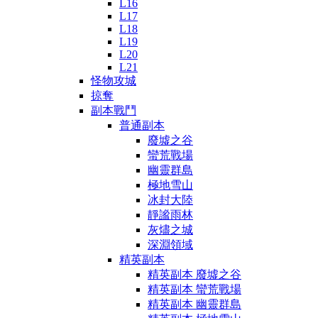
L16
L17
L18
L19
L20
L21
怪物攻城
掠奪
副本戰鬥
普通副本
廢墟之谷
蠻荒戰場
幽靈群島
極地雪山
冰封大陸
靜謐雨林
灰燼之城
深淵領域
精英副本
精英副本 廢墟之谷
精英副本 蠻荒戰場
精英副本 幽靈群島