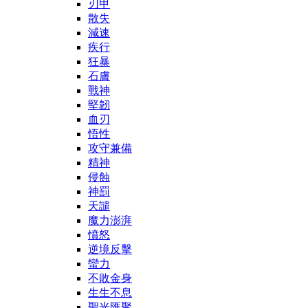
刃甲
散失
減速
疾行
狂暴
石膚
戰神
堅韌
血刃
悟性
攻守兼備
精神
侵蝕
神罰
天譴
魔力澎湃
憤怒
逆境反擊
蠻力
不敗金身
生生不息
聖光匯聚