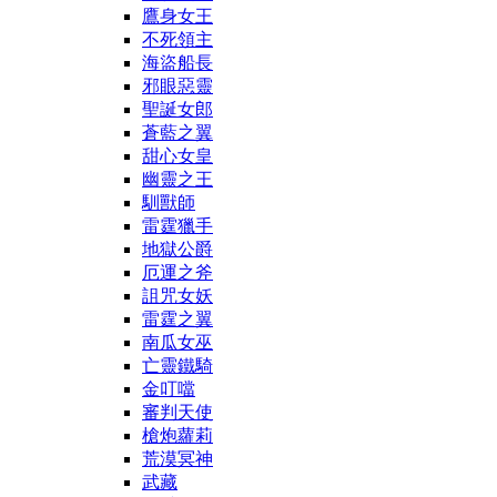
鷹身女王
不死領主
海盜船長
邪眼惡靈
聖誕女郎
蒼藍之翼
甜心女皇
幽靈之王
馴獸師
雷霆獵手
地獄公爵
厄運之斧
詛咒女妖
雷霆之翼
南瓜女巫
亡靈鐵騎
金叮噹
審判天使
槍炮蘿莉
荒漠冥神
武藏