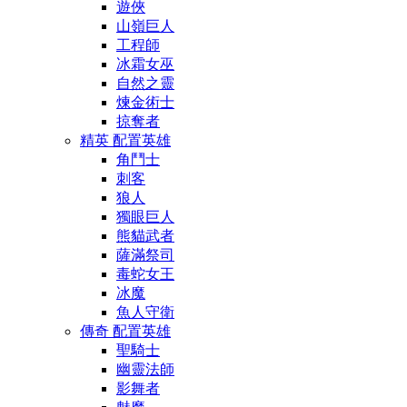
遊俠
山嶺巨人
工程師
冰霜女巫
自然之靈
煉金術士
掠奪者
精英 配置英雄
角鬥士
刺客
狼人
獨眼巨人
熊貓武者
薩滿祭司
毒蛇女王
冰魔
魚人守衛
傳奇 配置英雄
聖騎士
幽靈法師
影舞者