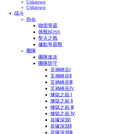
Unknown
Unknown
战斗
协会
聯盟爭霸
挑戰BOSS
聖火之戰
據點爭霸戰
團隊
團隊進攻
團隊防守
災禍峽谷Ⅰ
災禍峽谷Ⅱ
災禍峽谷Ⅲ
災禍峽谷IV
煉獄之巔 Ⅰ
煉獄之巔 Ⅱ
煉獄之巔 Ⅲ
煉獄之巔 Ⅳ
哀嚎深淵Ⅰ
哀嚎深淵Ⅱ
哀嚎深淵Ⅲ