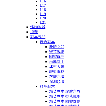
L16
L17
L18
L19
L20
L21
怪物攻城
掠奪
副本戰鬥
普通副本
廢墟之谷
蠻荒戰場
幽靈群島
極地雪山
冰封大陸
靜謐雨林
灰燼之城
深淵領域
精英副本
精英副本 廢墟之谷
精英副本 蠻荒戰場
精英副本 幽靈群島