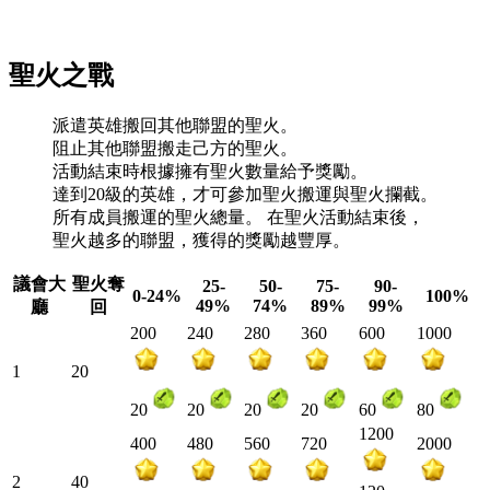
聖火之戰
派遣英雄搬回其他聯盟的聖火。
阻止其他聯盟搬走己方的聖火。
活動結束時根據擁有聖火數量給予獎勵。
達到20級的英雄，才可參加聖火搬運與聖火攔截。
所有成員搬運的聖火總量。 在聖火活動結束後，
聖火越多的聯盟，獲得的獎勵越豐厚。
議會大
聖火奪
25-
50-
75-
90-
0-24%
100%
49%
74%
89%
99%
廳
回
200
240
280
360
600
1000
1
20
20
20
20
20
60
80
1200
400
480
560
720
2000
2
40