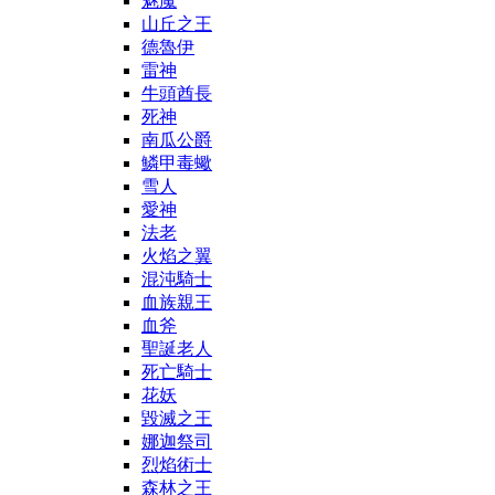
魅魔
山丘之王
德魯伊
雷神
牛頭酋長
死神
南瓜公爵
鱗甲毒蠍
雪人
愛神
法老
火焰之翼
混沌騎士
血族親王
血斧
聖誕老人
死亡騎士
花妖
毀滅之王
娜迦祭司
烈焰術士
森林之王