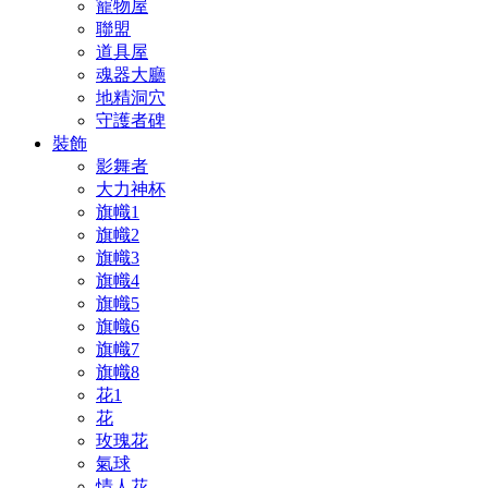
寵物屋
聯盟
道具屋
魂器大廳
地精洞穴
守護者碑
裝飾
影舞者
大力神杯
旗幟1
旗幟2
旗幟3
旗幟4
旗幟5
旗幟6
旗幟7
旗幟8
花1
花
玫瑰花
氣球
情人花