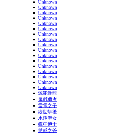
Unknown
Unknown
Unknown
Unknown
Unknown
Unknown
Unknown
Unknown
Unknown
Unknown
Unknown
Unknown
Unknown
Unknown
Unknown
Unknown
Unknown
源能暴龍
鬼戮獵者
雷電之子
絞世蟒後
水澤聖女
瘋狂博士
懲戒之斧