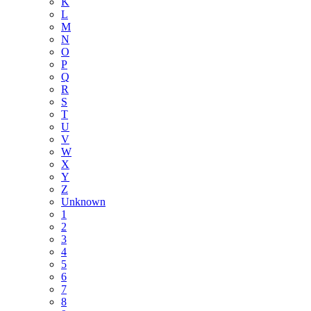
K
L
M
N
O
P
Q
R
S
T
U
V
W
X
Y
Z
Unknown
1
2
3
4
5
6
7
8