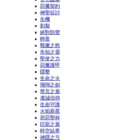
惡魔契約
神聖征討
生機
割裂
絕對防禦
輕盈
戰魔之怒
先知之靈
聖使之力
惡魔護甲
隱擊
生命之火
飛翔之劍
禁言之盾
虔誠信仰
生命守護
火焰新星
邪惡聖杯
巨龍之盾
時空結界
神隱之弓