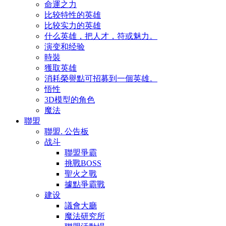
命運之力
比较特性的英雄
比较实力的英雄
什么英雄，把人才，符或魅力。
演变和经验
時裝
獲取英雄
消耗榮譽點可招募到一個英雄。
悟性
3D模型的角色
魔法
聯盟
聯盟. 公告板
战斗
聯盟爭霸
挑戰BOSS
聖火之戰
據點爭霸戰
建设
議會大廳
魔法研究所