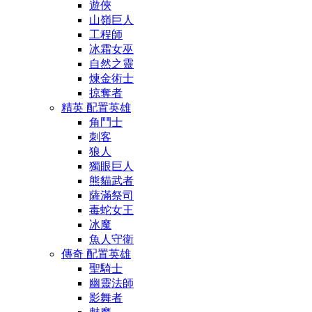
遊俠
山嶺巨人
工程師
冰霜女巫
自然之靈
煉金術士
掠奪者
精英 配置英雄
角鬥士
刺客
狼人
獨眼巨人
熊貓武者
薩滿祭司
毒蛇女王
冰魔
魚人守衛
傳奇 配置英雄
聖騎士
幽靈法師
影舞者