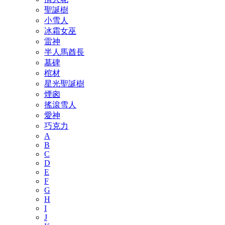
聖誕樹
小雪人
冰霜女巫
雷神
半人馬酋長
墓碑
棺材
星光聖誕樹
煙囪
搖滾雪人
愛神
巧克力
A
B
C
D
E
F
G
H
I
J