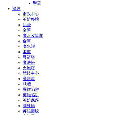
聖器
建设
市政中心
英雄祭壇
兵營
金礦
魔水收集器
金庫
魔水罐
哨塔
弓箭塔
魔法塔
火炮塔
競技中心
魔法屋
城牆
爆炸陷阱
英雄陷阱
英雄底座
訓練場
英雄圖騰