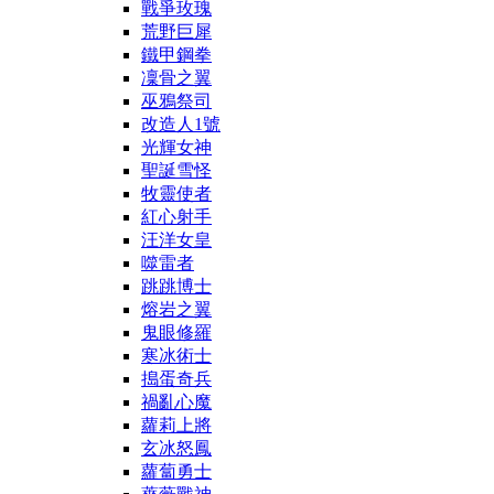
戰爭玫瑰
荒野巨犀
鐵甲鋼拳
凜骨之翼
巫鴉祭司
改造人1號
光輝女神
聖誕雪怪
牧靈使者
紅心射手
汪洋女皇
噬雷者
跳跳博士
熔岩之翼
鬼眼修羅
寒冰術士
搗蛋奇兵
禍亂心魔
蘿莉上將
玄冰怒鳳
蘿蔔勇士