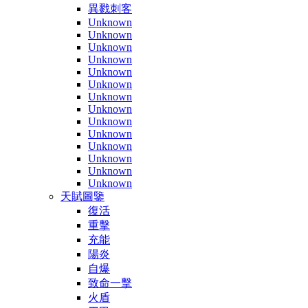
異戮刺客
Unknown
Unknown
Unknown
Unknown
Unknown
Unknown
Unknown
Unknown
Unknown
Unknown
Unknown
Unknown
Unknown
Unknown
天賦圖鑒
復活
重擊
充能
陽炎
自爆
致命一擊
火盾