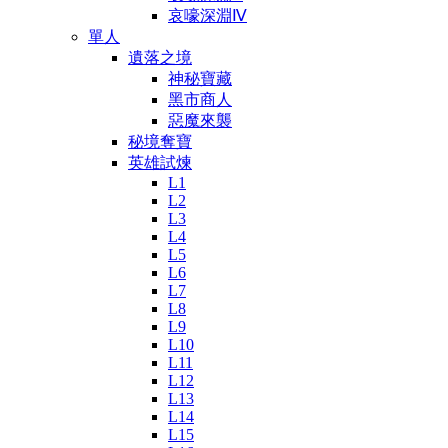
哀嚎深淵Ⅳ
單人
遺落之境
神秘寶藏
黑市商人
惡魔來襲
秘境奪寶
英雄試煉
L1
L2
L3
L4
L5
L6
L7
L8
L9
L10
L11
L12
L13
L14
L15