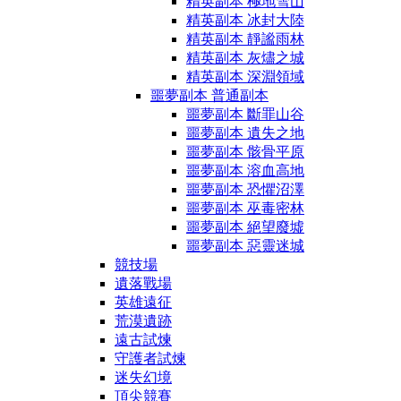
精英副本 極地雪山
精英副本 冰封大陸
精英副本 靜謐雨林
精英副本 灰燼之城
精英副本 深淵領域
噩夢副本 普通副本
噩夢副本 斷罪山谷
噩夢副本 遺失之地
噩夢副本 骸骨平原
噩夢副本 溶血高地
噩夢副本 恐懼沼澤
噩夢副本 巫毒密林
噩夢副本 絕望廢墟
噩夢副本 惡靈迷城
競技場
遺落戰場
英雄遠征
荒漠遺跡
遠古試煉
守護者試煉
迷失幻境
頂尖競賽