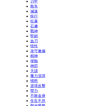
刃甲
散失
減速
疾行
狂暴
石膚
戰神
堅韌
血刃
悟性
攻守兼備
精神
侵蝕
神罰
天譴
魔力澎湃
憤怒
逆境反擊
蠻力
不敗金身
生生不息
聖光匯聚