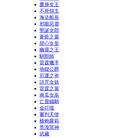
鷹身女王
不死領主
海盜船長
邪眼惡靈
聖誕女郎
蒼藍之翼
甜心女皇
幽靈之王
馴獸師
雷霆獵手
地獄公爵
厄運之斧
詛咒女妖
雷霆之翼
南瓜女巫
亡靈鐵騎
金叮噹
審判天使
槍炮蘿莉
荒漠冥神
武藏