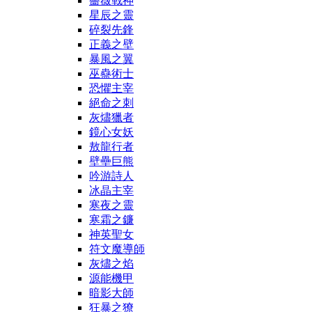
薔薇戰神
星辰之靈
碎裂先鋒
正義之壁
暴風之翼
巫蠱術士
恐懼主宰
絕命之刺
灰燼獵者
鏡心女妖
敖龍行者
壁壘巨熊
吟游詩人
冰晶主宰
寒夜之靈
寒霜之鐮
神英聖女
符文魔導師
灰燼之焰
源能機甲
暗影大師
狂暴之獠