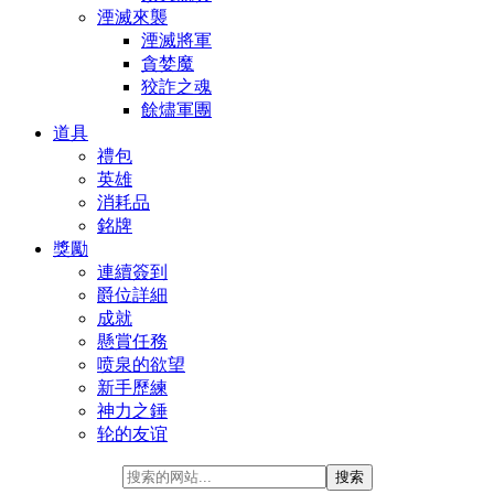
湮滅來襲
湮滅將軍
貪婪魔
狡詐之魂
餘燼軍團
道具
禮包
英雄
消耗品
銘牌
獎勵
連續簽到
爵位詳細
成就
懸賞任務
喷泉的欲望
新手歷練
神力之錘
轮的友谊