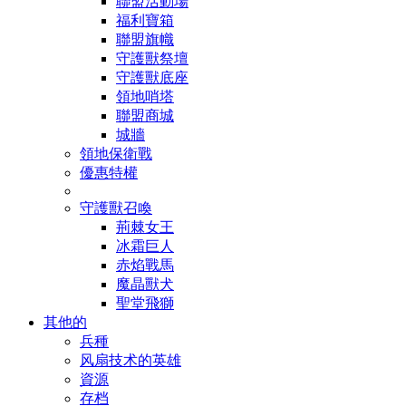
聯盟活動場
福利寶箱
聯盟旗幟
守護獸祭壇
守護獸底座
領地哨塔
聯盟商城
城牆
領地保衛戰
優惠特權
守護獸召喚
荊棘女王
冰霜巨人
赤焰戰馬
魔晶獸犬
聖堂飛獅
其他的
兵種
风扇技术的英雄
資源
存档