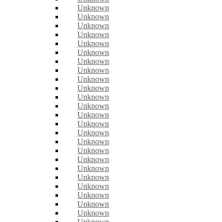
Unknown
Unknown
Unknown
Unknown
Unknown
Unknown
Unknown
Unknown
Unknown
Unknown
Unknown
Unknown
Unknown
Unknown
Unknown
Unknown
Unknown
Unknown
Unknown
Unknown
Unknown
Unknown
Unknown
Unknown
Unknown