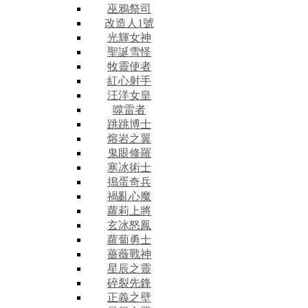
巫鴉祭司
改造人1號
光輝女神
聖誕雪怪
牧靈使者
紅心射手
汪洋女皇
噬雷者
跳跳博士
熔岩之翼
鬼眼修羅
寒冰術士
搗蛋奇兵
禍亂心魔
蘿莉上將
玄冰怒鳳
蘿蔔勇士
薔薇戰神
星辰之靈
碎裂先鋒
正義之壁