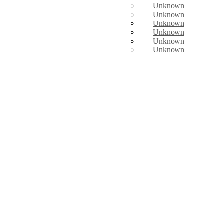
Unknown
Unknown
Unknown
Unknown
Unknown
Unknown