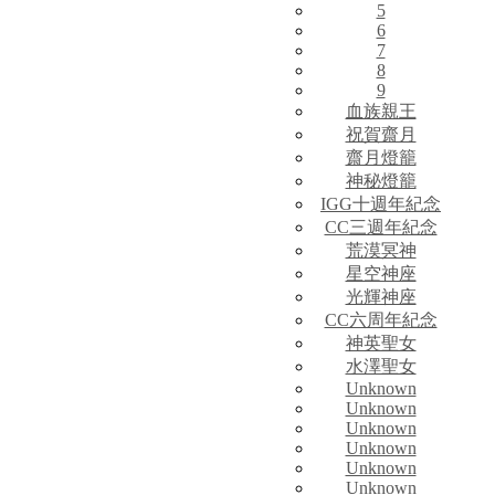
5
6
7
8
9
血族親王
祝賀齋月
齋月燈籠
神秘燈籠
IGG十週年紀念
CC三週年紀念
荒漠冥神
星空神座
光輝神座
CC六周年紀念
神英聖女
水澤聖女
Unknown
Unknown
Unknown
Unknown
Unknown
Unknown