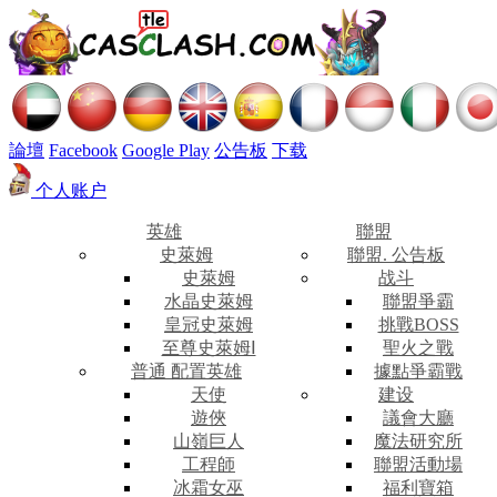
論壇
Facebook
Google Play
公告板
下载
个人账户
英雄
聯盟
史萊姆
聯盟. 公告板
史萊姆
战斗
水晶史萊姆
聯盟爭霸
皇冠史萊姆
挑戰BOSS
至尊史萊姆Ⅰ
聖火之戰
普通 配置英雄
據點爭霸戰
天使
建设
遊俠
議會大廳
山嶺巨人
魔法研究所
工程師
聯盟活動場
冰霜女巫
福利寶箱