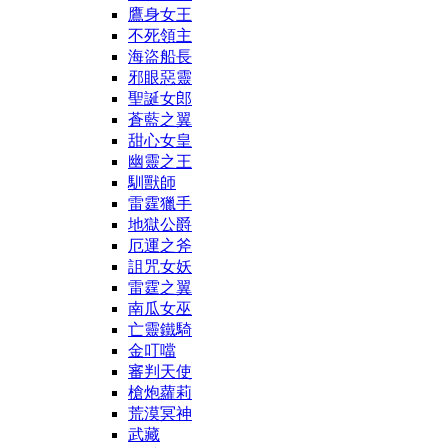
鷹身女王
不死領主
海盜船長
邪眼惡靈
聖誕女郎
蒼藍之翼
甜心女皇
幽靈之王
馴獸師
雷霆獵手
地獄公爵
厄運之斧
詛咒女妖
雷霆之翼
南瓜女巫
亡靈鐵騎
金叮噹
審判天使
槍炮蘿莉
荒漠冥神
武藏