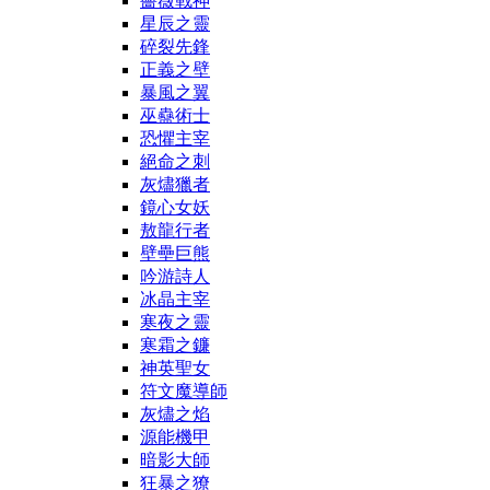
薔薇戰神
星辰之靈
碎裂先鋒
正義之壁
暴風之翼
巫蠱術士
恐懼主宰
絕命之刺
灰燼獵者
鏡心女妖
敖龍行者
壁壘巨熊
吟游詩人
冰晶主宰
寒夜之靈
寒霜之鐮
神英聖女
符文魔導師
灰燼之焰
源能機甲
暗影大師
狂暴之獠