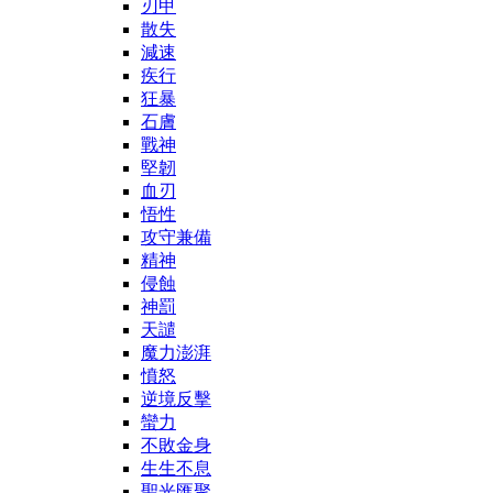
刃甲
散失
減速
疾行
狂暴
石膚
戰神
堅韌
血刃
悟性
攻守兼備
精神
侵蝕
神罰
天譴
魔力澎湃
憤怒
逆境反擊
蠻力
不敗金身
生生不息
聖光匯聚