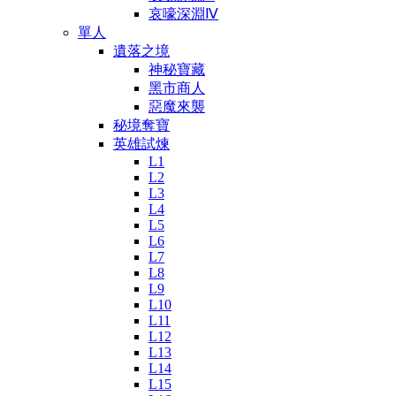
哀嚎深淵Ⅳ
單人
遺落之境
神秘寶藏
黑市商人
惡魔來襲
秘境奪寶
英雄試煉
L1
L2
L3
L4
L5
L6
L7
L8
L9
L10
L11
L12
L13
L14
L15