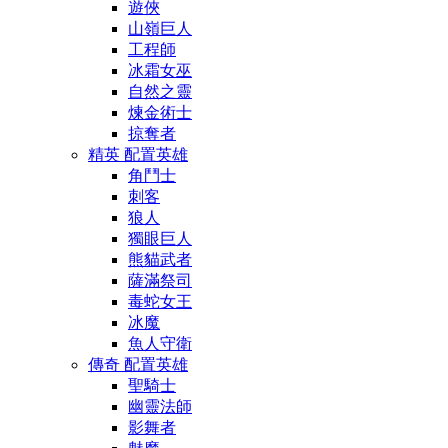
遊俠
山嶺巨人
工程師
冰霜女巫
自然之靈
煉金術士
掠奪者
精英 配置英雄
角鬥士
刺客
狼人
獨眼巨人
熊貓武者
薩滿祭司
毒蛇女王
冰魔
魚人守衛
傳奇 配置英雄
聖騎士
幽靈法師
影舞者