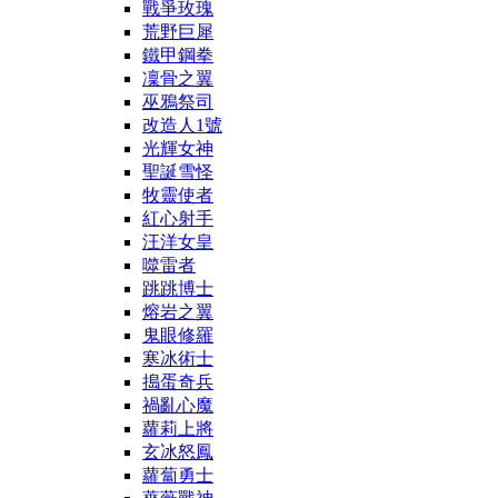
戰爭玫瑰
荒野巨犀
鐵甲鋼拳
凜骨之翼
巫鴉祭司
改造人1號
光輝女神
聖誕雪怪
牧靈使者
紅心射手
汪洋女皇
噬雷者
跳跳博士
熔岩之翼
鬼眼修羅
寒冰術士
搗蛋奇兵
禍亂心魔
蘿莉上將
玄冰怒鳳
蘿蔔勇士