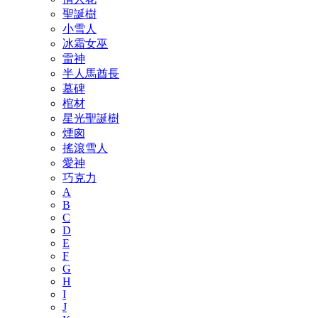
聖誕樹
小雪人
冰霜女巫
雷神
半人馬酋長
墓碑
棺材
星光聖誕樹
煙囪
搖滾雪人
愛神
巧克力
A
B
C
D
E
F
G
H
I
J