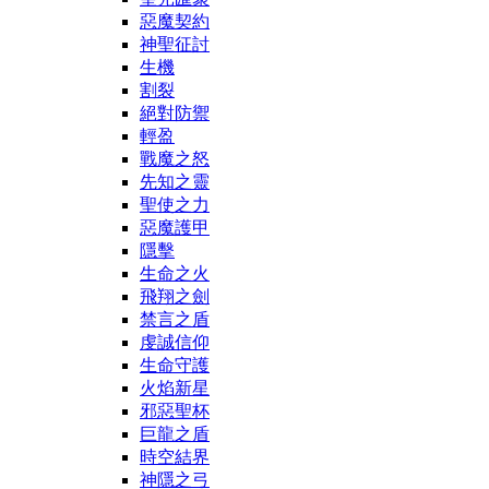
惡魔契約
神聖征討
生機
割裂
絕對防禦
輕盈
戰魔之怒
先知之靈
聖使之力
惡魔護甲
隱擊
生命之火
飛翔之劍
禁言之盾
虔誠信仰
生命守護
火焰新星
邪惡聖杯
巨龍之盾
時空結界
神隱之弓