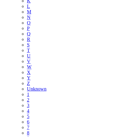
K
L
M
N
O
P
Q
R
S
T
U
V
W
X
Y
Z
Unknown
1
2
3
4
5
6
7
8