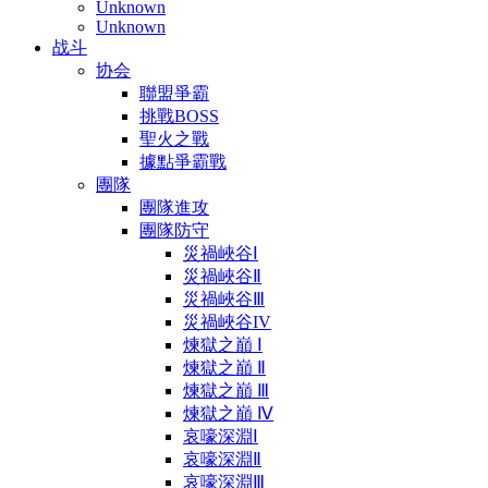
Unknown
Unknown
战斗
协会
聯盟爭霸
挑戰BOSS
聖火之戰
據點爭霸戰
團隊
團隊進攻
團隊防守
災禍峽谷Ⅰ
災禍峽谷Ⅱ
災禍峽谷Ⅲ
災禍峽谷IV
煉獄之巔 Ⅰ
煉獄之巔 Ⅱ
煉獄之巔 Ⅲ
煉獄之巔 Ⅳ
哀嚎深淵Ⅰ
哀嚎深淵Ⅱ
哀嚎深淵Ⅲ