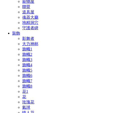
寵物屋
聯盟
道具屋
魂器大廳
地精洞穴
守護者碑
裝飾
影舞者
大力神杯
旗幟1
旗幟2
旗幟3
旗幟4
旗幟5
旗幟6
旗幟7
旗幟8
花1
花
玫瑰花
氣球
情人花