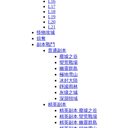
L16
L17
L18
L19
L20
L21
怪物攻城
掠奪
副本戰鬥
普通副本
廢墟之谷
蠻荒戰場
幽靈群島
極地雪山
冰封大陸
靜謐雨林
灰燼之城
深淵領域
精英副本
精英副本 廢墟之谷
精英副本 蠻荒戰場
精英副本 幽靈群島