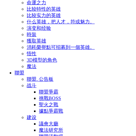
命運之力
比较特性的英雄
比较实力的英雄
什么英雄，把人才，符或魅力。
演变和经验
時裝
獲取英雄
消耗榮譽點可招募到一個英雄。
悟性
3D模型的角色
魔法
聯盟
聯盟. 公告板
战斗
聯盟爭霸
挑戰BOSS
聖火之戰
據點爭霸戰
建设
議會大廳
魔法研究所