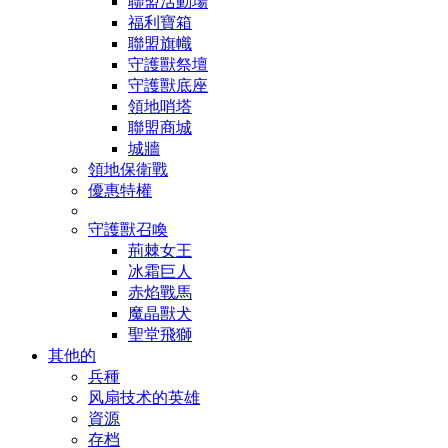
聯盟活動場
福利寶箱
聯盟旗幟
守護獸祭壇
守護獸底座
領地哨塔
聯盟商城
城牆
領地保衛戰
優惠特權
守護獸召喚
荊棘女王
冰霜巨人
赤焰戰馬
魔晶獸犬
聖堂飛獅
其他的
兵種
风扇技术的英雄
資源
存档