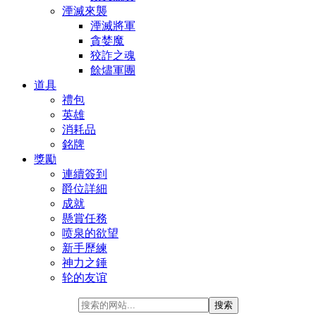
湮滅來襲
湮滅將軍
貪婪魔
狡詐之魂
餘燼軍團
道具
禮包
英雄
消耗品
銘牌
獎勵
連續簽到
爵位詳細
成就
懸賞任務
喷泉的欲望
新手歷練
神力之錘
轮的友谊