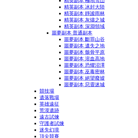
精英副本 極地雪山
精英副本 冰封大陸
精英副本 靜謐雨林
精英副本 灰燼之城
精英副本 深淵領域
噩夢副本 普通副本
噩夢副本 斷罪山谷
噩夢副本 遺失之地
噩夢副本 骸骨平原
噩夢副本 溶血高地
噩夢副本 恐懼沼澤
噩夢副本 巫毒密林
噩夢副本 絕望廢墟
噩夢副本 惡靈迷城
競技場
遺落戰場
英雄遠征
荒漠遺跡
遠古試煉
守護者試煉
迷失幻境
頂尖競賽