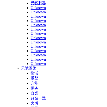
異戮刺客
Unknown
Unknown
Unknown
Unknown
Unknown
Unknown
Unknown
Unknown
Unknown
Unknown
Unknown
Unknown
Unknown
Unknown
天賦圖鑒
復活
重擊
充能
陽炎
自爆
致命一擊
火盾