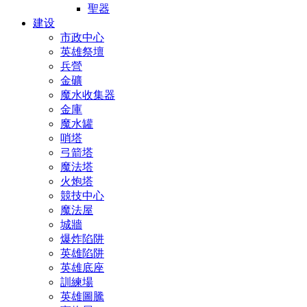
聖器
建设
市政中心
英雄祭壇
兵營
金礦
魔水收集器
金庫
魔水罐
哨塔
弓箭塔
魔法塔
火炮塔
競技中心
魔法屋
城牆
爆炸陷阱
英雄陷阱
英雄底座
訓練場
英雄圖騰