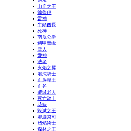
魅魔
山丘之王
德魯伊
雷神
牛頭酋長
死神
南瓜公爵
鱗甲毒蠍
雪人
愛神
法老
火焰之翼
混沌騎士
血族親王
血斧
聖誕老人
死亡騎士
花妖
毀滅之王
娜迦祭司
烈焰術士
森林之王