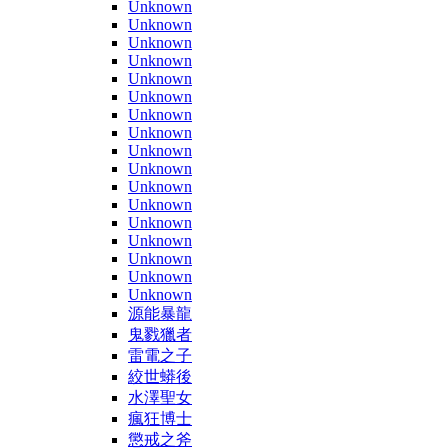
Unknown
Unknown
Unknown
Unknown
Unknown
Unknown
Unknown
Unknown
Unknown
Unknown
Unknown
Unknown
Unknown
Unknown
Unknown
Unknown
Unknown
源能暴龍
鬼戮獵者
雷電之子
絞世蟒後
水澤聖女
瘋狂博士
懲戒之斧