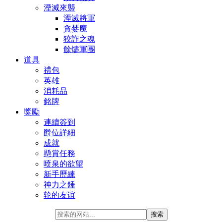
湮滅來襲
湮滅將軍
貪婪魔
狡詐之魂
餘燼軍團
道具
禮包
英雄
消耗品
銘牌
獎勵
連續簽到
爵位詳細
成就
懸賞任務
喷泉的欲望
新手歷練
神力之錘
轮的友谊