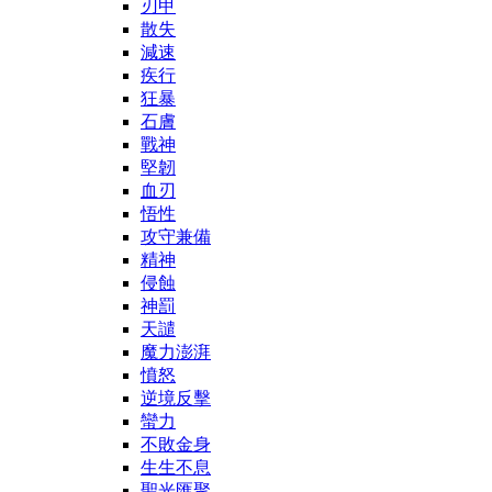
刃甲
散失
減速
疾行
狂暴
石膚
戰神
堅韌
血刃
悟性
攻守兼備
精神
侵蝕
神罰
天譴
魔力澎湃
憤怒
逆境反擊
蠻力
不敗金身
生生不息
聖光匯聚