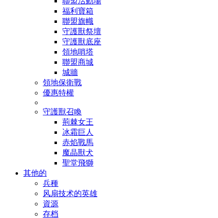
聯盟活動場
福利寶箱
聯盟旗幟
守護獸祭壇
守護獸底座
領地哨塔
聯盟商城
城牆
領地保衛戰
優惠特權
守護獸召喚
荊棘女王
冰霜巨人
赤焰戰馬
魔晶獸犬
聖堂飛獅
其他的
兵種
风扇技术的英雄
資源
存档