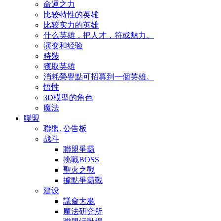
命運之力
比较特性的英雄
比较实力的英雄
什么英雄，把人才，符或魅力。
演变和经验
時裝
獲取英雄
消耗榮譽點可招募到一個英雄。
悟性
3D模型的角色
魔法
聯盟
聯盟. 公告板
战斗
聯盟爭霸
挑戰BOSS
聖火之戰
據點爭霸戰
建设
議會大廳
魔法研究所