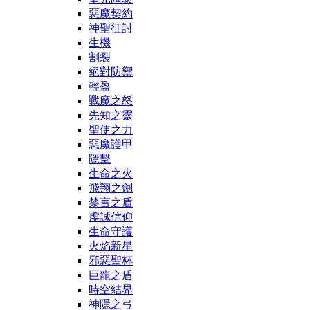
惡魔契約
神聖征討
生機
割裂
絕對防禦
輕盈
戰魔之怒
先知之靈
聖使之力
惡魔護甲
隱擊
生命之火
飛翔之劍
禁言之盾
虔誠信仰
生命守護
火焰新星
邪惡聖杯
巨龍之盾
時空結界
神隱之弓