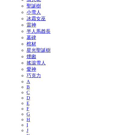
聖誕樹
小雪人
冰霜女巫
雷神
半人馬酋長
墓碑
棺材
星光聖誕樹
煙囪
搖滾雪人
愛神
巧克力
A
B
C
D
E
F
G
H
I
J