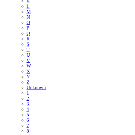
K
L
M
N
O
P
Q
R
S
T
U
V
W
X
Y
Z
Unknown
1
2
3
4
5
6
7
8