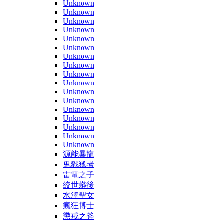
Unknown
Unknown
Unknown
Unknown
Unknown
Unknown
Unknown
Unknown
Unknown
Unknown
Unknown
Unknown
Unknown
Unknown
Unknown
Unknown
Unknown
源能暴龍
鬼戮獵者
雷電之子
絞世蟒後
水澤聖女
瘋狂博士
懲戒之斧