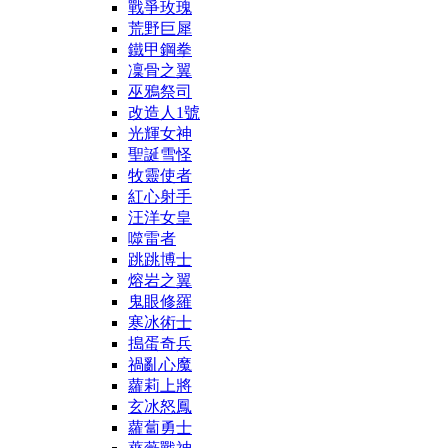
戰爭玫瑰
荒野巨犀
鐵甲鋼拳
凜骨之翼
巫鴉祭司
改造人1號
光輝女神
聖誕雪怪
牧靈使者
紅心射手
汪洋女皇
噬雷者
跳跳博士
熔岩之翼
鬼眼修羅
寒冰術士
搗蛋奇兵
禍亂心魔
蘿莉上將
玄冰怒鳳
蘿蔔勇士