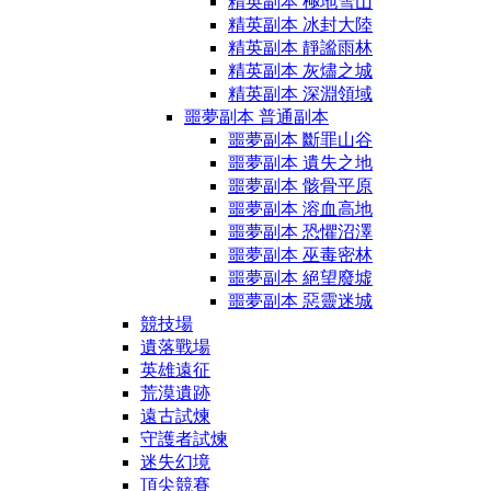
精英副本 極地雪山
精英副本 冰封大陸
精英副本 靜謐雨林
精英副本 灰燼之城
精英副本 深淵領域
噩夢副本 普通副本
噩夢副本 斷罪山谷
噩夢副本 遺失之地
噩夢副本 骸骨平原
噩夢副本 溶血高地
噩夢副本 恐懼沼澤
噩夢副本 巫毒密林
噩夢副本 絕望廢墟
噩夢副本 惡靈迷城
競技場
遺落戰場
英雄遠征
荒漠遺跡
遠古試煉
守護者試煉
迷失幻境
頂尖競賽