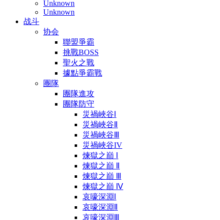
Unknown
Unknown
战斗
协会
聯盟爭霸
挑戰BOSS
聖火之戰
據點爭霸戰
團隊
團隊進攻
團隊防守
災禍峽谷Ⅰ
災禍峽谷Ⅱ
災禍峽谷Ⅲ
災禍峽谷IV
煉獄之巔 Ⅰ
煉獄之巔 Ⅱ
煉獄之巔 Ⅲ
煉獄之巔 Ⅳ
哀嚎深淵Ⅰ
哀嚎深淵Ⅱ
哀嚎深淵Ⅲ