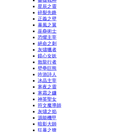
薔薇戰神
星辰之靈
碎裂先鋒
正義之壁
暴風之翼
巫蠱術士
恐懼主宰
絕命之刺
灰燼獵者
鏡心女妖
敖龍行者
壁壘巨熊
吟游詩人
冰晶主宰
寒夜之靈
寒霜之鐮
神英聖女
符文魔導師
灰燼之焰
源能機甲
暗影大師
狂暴之獠