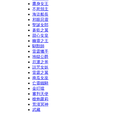
鷹身女王
不死領主
海盜船長
邪眼惡靈
聖誕女郎
蒼藍之翼
甜心女皇
幽靈之王
馴獸師
雷霆獵手
地獄公爵
厄運之斧
詛咒女妖
雷霆之翼
南瓜女巫
亡靈鐵騎
金叮噹
審判天使
槍炮蘿莉
荒漠冥神
武藏