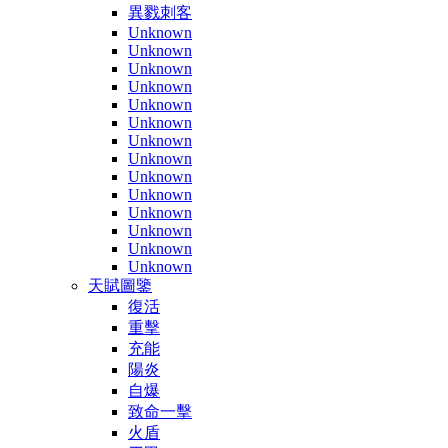
異戮刺客
Unknown
Unknown
Unknown
Unknown
Unknown
Unknown
Unknown
Unknown
Unknown
Unknown
Unknown
Unknown
Unknown
Unknown
天賦圖鑒
復活
重擊
充能
陽炎
自爆
致命一擊
火盾