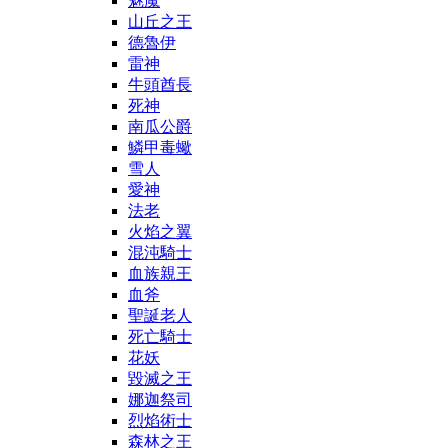
魅魔
山丘之王
德魯伊
雷神
牛頭酋長
死神
南瓜公爵
鱗甲毒蠍
雪人
愛神
法老
火焰之翼
混沌騎士
血族親王
血斧
聖誕老人
死亡騎士
花妖
毀滅之王
娜迦祭司
烈焰術士
森林之王