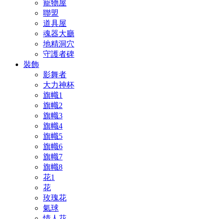
寵物屋
聯盟
道具屋
魂器大廳
地精洞穴
守護者碑
裝飾
影舞者
大力神杯
旗幟1
旗幟2
旗幟3
旗幟4
旗幟5
旗幟6
旗幟7
旗幟8
花1
花
玫瑰花
氣球
情人花