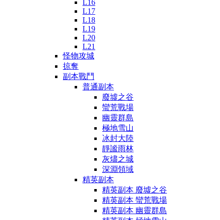
L16
L17
L18
L19
L20
L21
怪物攻城
掠奪
副本戰鬥
普通副本
廢墟之谷
蠻荒戰場
幽靈群島
極地雪山
冰封大陸
靜謐雨林
灰燼之城
深淵領域
精英副本
精英副本 廢墟之谷
精英副本 蠻荒戰場
精英副本 幽靈群島