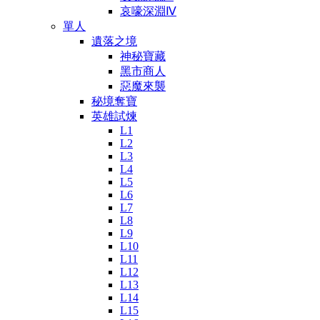
哀嚎深淵Ⅳ
單人
遺落之境
神秘寶藏
黑市商人
惡魔來襲
秘境奪寶
英雄試煉
L1
L2
L3
L4
L5
L6
L7
L8
L9
L10
L11
L12
L13
L14
L15