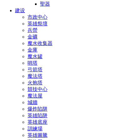
聖器
建设
市政中心
英雄祭壇
兵營
金礦
魔水收集器
金庫
魔水罐
哨塔
弓箭塔
魔法塔
火炮塔
競技中心
魔法屋
城牆
爆炸陷阱
英雄陷阱
英雄底座
訓練場
英雄圖騰