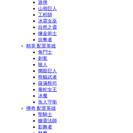
遊俠
山嶺巨人
工程師
冰霜女巫
自然之靈
煉金術士
掠奪者
精英 配置英雄
角鬥士
刺客
狼人
獨眼巨人
熊貓武者
薩滿祭司
毒蛇女王
冰魔
魚人守衛
傳奇 配置英雄
聖騎士
幽靈法師
影舞者