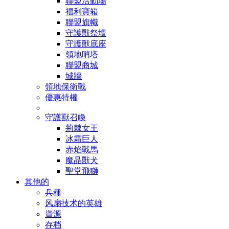
聯盟活動場
福利寶箱
聯盟旗幟
守護獸祭壇
守護獸底座
領地哨塔
聯盟商城
城牆
領地保衛戰
優惠特權
守護獸召喚
荊棘女王
冰霜巨人
赤焰戰馬
魔晶獸犬
聖堂飛獅
其他的
兵種
风扇技术的英雄
資源
存档