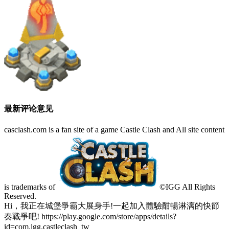
最新评论意见
casclash.com is a fan site of a game Castle Clash and All site content
is trademarks of
©IGG All Rights
Reserved.
Hi，我正在城堡爭霸大展身手!一起加入體驗酣暢淋漓的快節
奏戰爭吧! https://play.google.com/store/apps/details?
id=com.igg.castleclash_tw