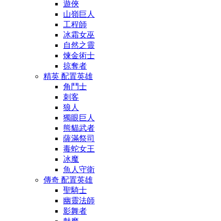
遊俠
山嶺巨人
工程師
冰霜女巫
自然之靈
煉金術士
掠奪者
精英 配置英雄
角鬥士
刺客
狼人
獨眼巨人
熊貓武者
薩滿祭司
毒蛇女王
冰魔
魚人守衛
傳奇 配置英雄
聖騎士
幽靈法師
影舞者