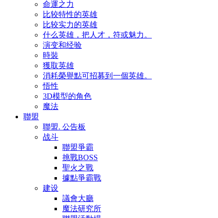
命運之力
比较特性的英雄
比较实力的英雄
什么英雄，把人才，符或魅力。
演变和经验
時裝
獲取英雄
消耗榮譽點可招募到一個英雄。
悟性
3D模型的角色
魔法
聯盟
聯盟. 公告板
战斗
聯盟爭霸
挑戰BOSS
聖火之戰
據點爭霸戰
建设
議會大廳
魔法研究所