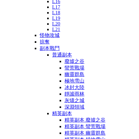
L16
L17
L18
L19
L20
L21
怪物攻城
掠奪
副本戰鬥
普通副本
廢墟之谷
蠻荒戰場
幽靈群島
極地雪山
冰封大陸
靜謐雨林
灰燼之城
深淵領域
精英副本
精英副本 廢墟之谷
精英副本 蠻荒戰場
精英副本 幽靈群島