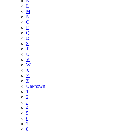
K
L
M
N
O
P
Q
R
S
T
U
V
W
X
Y
Z
Unknown
1
2
3
4
5
6
7
8