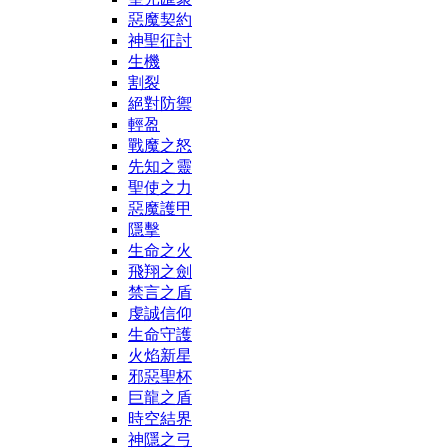
惡魔契約
神聖征討
生機
割裂
絕對防禦
輕盈
戰魔之怒
先知之靈
聖使之力
惡魔護甲
隱擊
生命之火
飛翔之劍
禁言之盾
虔誠信仰
生命守護
火焰新星
邪惡聖杯
巨龍之盾
時空結界
神隱之弓