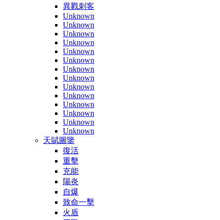
異戮刺客
Unknown
Unknown
Unknown
Unknown
Unknown
Unknown
Unknown
Unknown
Unknown
Unknown
Unknown
Unknown
Unknown
Unknown
天賦圖鑒
復活
重擊
充能
陽炎
自爆
致命一擊
火盾