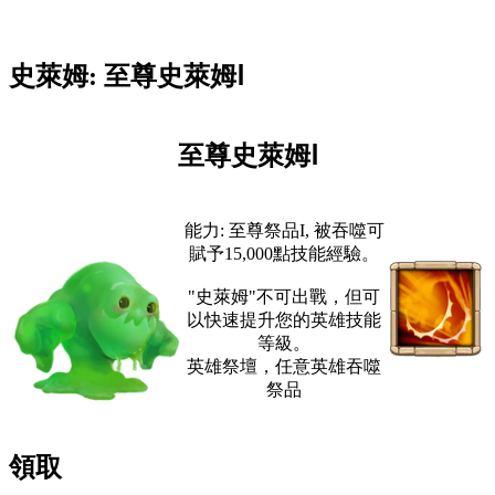
史萊姆: 至尊史萊姆Ⅰ
至尊史萊姆Ⅰ
能力: 至尊祭品I, 被吞噬可
賦予15,000點技能經驗。
"史萊姆"不可出戰，但可
以快速提升您的英雄技能
等級。
英雄祭壇，任意英雄吞噬
祭品
領取