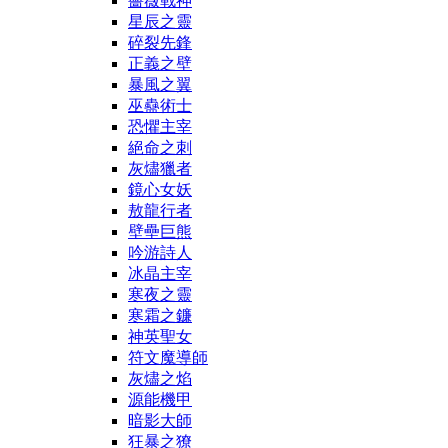
薔薇戰神
星辰之靈
碎裂先鋒
正義之壁
暴風之翼
巫蠱術士
恐懼主宰
絕命之刺
灰燼獵者
鏡心女妖
敖龍行者
壁壘巨熊
吟游詩人
冰晶主宰
寒夜之靈
寒霜之鐮
神英聖女
符文魔導師
灰燼之焰
源能機甲
暗影大師
狂暴之獠