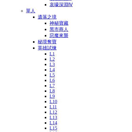
哀嚎深淵Ⅳ
單人
遺落之境
神秘寶藏
黑市商人
惡魔來襲
秘境奪寶
英雄試煉
L1
L2
L3
L4
L5
L6
L7
L8
L9
L10
L11
L12
L13
L14
L15