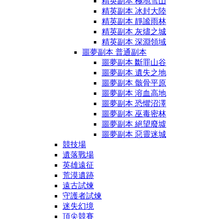
精英副本 極地雪山
精英副本 冰封大陸
精英副本 靜謐雨林
精英副本 灰燼之城
精英副本 深淵領域
噩夢副本 普通副本
噩夢副本 斷罪山谷
噩夢副本 遺失之地
噩夢副本 骸骨平原
噩夢副本 溶血高地
噩夢副本 恐懼沼澤
噩夢副本 巫毒密林
噩夢副本 絕望廢墟
噩夢副本 惡靈迷城
競技場
遺落戰場
英雄遠征
荒漠遺跡
遠古試煉
守護者試煉
迷失幻境
頂尖競賽