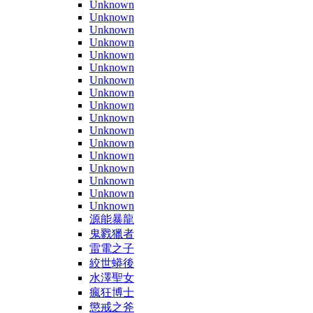
Unknown
Unknown
Unknown
Unknown
Unknown
Unknown
Unknown
Unknown
Unknown
Unknown
Unknown
Unknown
Unknown
Unknown
Unknown
Unknown
Unknown
源能暴龍
鬼戮獵者
雷電之子
絞世蟒後
水澤聖女
瘋狂博士
懲戒之斧