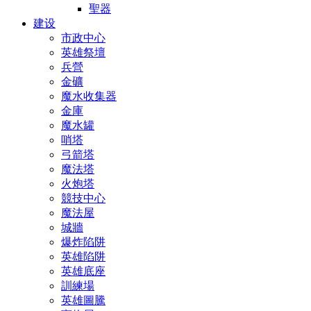
聖器
建设
市政中心
英雄祭壇
兵營
金礦
魔水收集器
金庫
魔水罐
哨塔
弓箭塔
魔法塔
火炮塔
競技中心
魔法屋
城牆
爆炸陷阱
英雄陷阱
英雄底座
訓練場
英雄圖騰