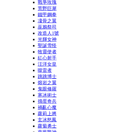
戰爭玫瑰
荒野巨犀
鐵甲鋼拳
凜骨之翼
巫鴉祭司
改造人1號
光輝女神
聖誕雪怪
牧靈使者
紅心射手
汪洋女皇
噬雷者
跳跳博士
熔岩之翼
鬼眼修羅
寒冰術士
搗蛋奇兵
禍亂心魔
蘿莉上將
玄冰怒鳳
蘿蔔勇士