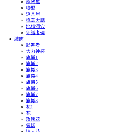
寵物屋
聯盟
道具屋
魂器大廳
地精洞穴
守護者碑
裝飾
影舞者
大力神杯
旗幟1
旗幟2
旗幟3
旗幟4
旗幟5
旗幟6
旗幟7
旗幟8
花1
花
玫瑰花
氣球
情人花