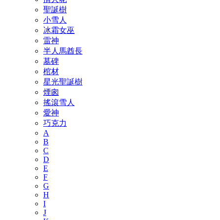
聖誕樹
小雪人
冰霜女巫
雷神
半人馬酋長
墓碑
棺材
星光聖誕樹
煙囪
搖滾雪人
愛神
巧克力
A
B
C
D
E
F
G
H
I
J