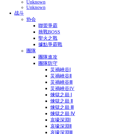
Unknown
Unknown
战斗
协会
聯盟爭霸
挑戰BOSS
聖火之戰
據點爭霸戰
團隊
團隊進攻
團隊防守
災禍峽谷Ⅰ
災禍峽谷Ⅱ
災禍峽谷Ⅲ
災禍峽谷IV
煉獄之巔 Ⅰ
煉獄之巔 Ⅱ
煉獄之巔 Ⅲ
煉獄之巔 Ⅳ
哀嚎深淵Ⅰ
哀嚎深淵Ⅱ
哀嚎深淵Ⅲ