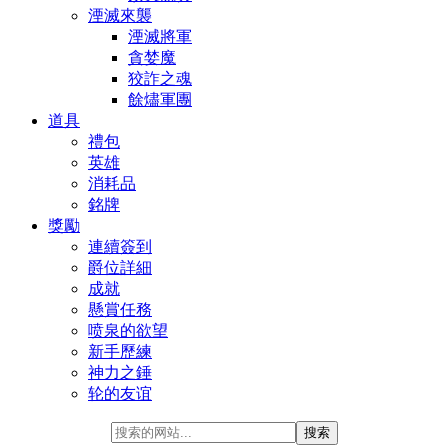
湮滅來襲
湮滅將軍
貪婪魔
狡詐之魂
餘燼軍團
道具
禮包
英雄
消耗品
銘牌
獎勵
連續簽到
爵位詳細
成就
懸賞任務
喷泉的欲望
新手歷練
神力之錘
轮的友谊