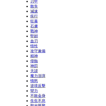
刃甲
散失
減速
疾行
狂暴
石膚
戰神
堅韌
血刃
悟性
攻守兼備
精神
侵蝕
神罰
天譴
魔力澎湃
憤怒
逆境反擊
蠻力
不敗金身
生生不息
聖光匯聚