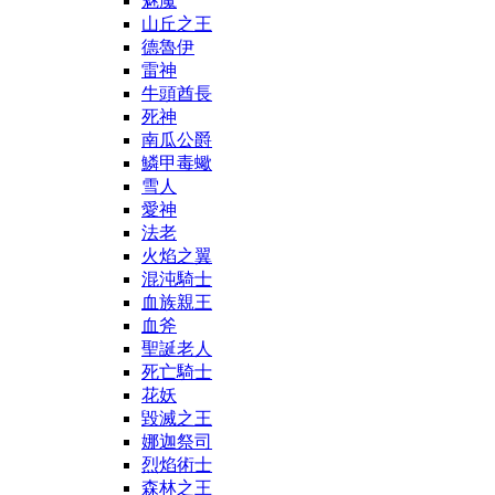
魅魔
山丘之王
德魯伊
雷神
牛頭酋長
死神
南瓜公爵
鱗甲毒蠍
雪人
愛神
法老
火焰之翼
混沌騎士
血族親王
血斧
聖誕老人
死亡騎士
花妖
毀滅之王
娜迦祭司
烈焰術士
森林之王