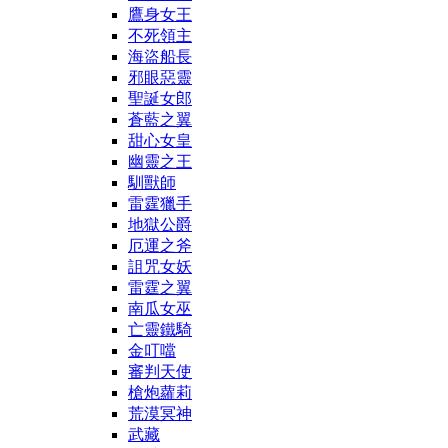
鷹身女王
不死領主
海盜船長
邪眼惡靈
聖誕女郎
蒼藍之翼
甜心女皇
幽靈之王
馴獸師
雷霆獵手
地獄公爵
厄運之斧
詛咒女妖
雷霆之翼
南瓜女巫
亡靈鐵騎
金叮噹
審判天使
槍炮蘿莉
荒漠冥神
武藏