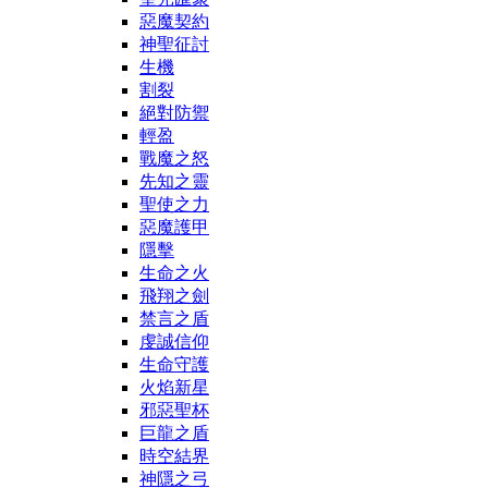
惡魔契約
神聖征討
生機
割裂
絕對防禦
輕盈
戰魔之怒
先知之靈
聖使之力
惡魔護甲
隱擊
生命之火
飛翔之劍
禁言之盾
虔誠信仰
生命守護
火焰新星
邪惡聖杯
巨龍之盾
時空結界
神隱之弓