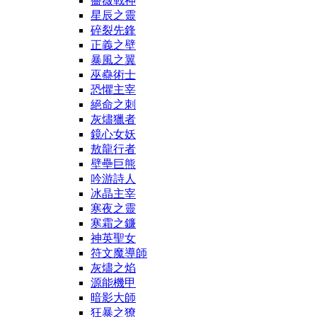
薔薇戰神
星辰之靈
碎裂先鋒
正義之壁
暴風之翼
巫蠱術士
恐懼主宰
絕命之刺
灰燼獵者
鏡心女妖
敖龍行者
壁壘巨熊
吟游詩人
冰晶主宰
寒夜之靈
寒霜之鐮
神英聖女
符文魔導師
灰燼之焰
源能機甲
暗影大師
狂暴之獠