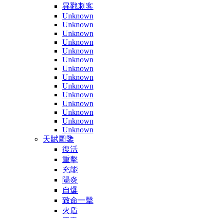
異戮刺客
Unknown
Unknown
Unknown
Unknown
Unknown
Unknown
Unknown
Unknown
Unknown
Unknown
Unknown
Unknown
Unknown
Unknown
天賦圖鑒
復活
重擊
充能
陽炎
自爆
致命一擊
火盾