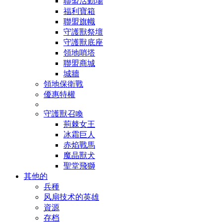
聯盟活動場
福利寶箱
聯盟旗幟
守護獸祭壇
守護獸底座
領地哨塔
聯盟商城
城牆
領地保衛戰
優惠特權
守護獸召喚
荊棘女王
冰霜巨人
赤焰戰馬
魔晶獸犬
聖堂飛獅
其他的
兵種
风扇技术的英雄
資源
存档