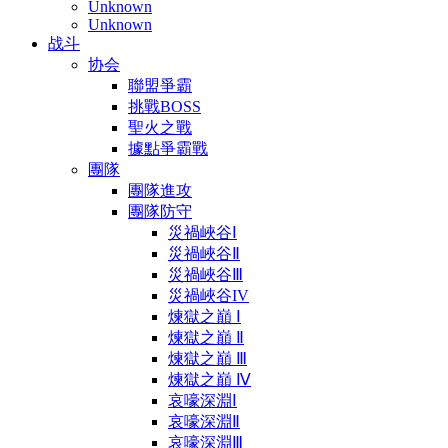
Unknown
Unknown
战斗
协会
聯盟爭霸
挑戰BOSS
聖火之戰
據點爭霸戰
團隊
團隊進攻
團隊防守
災禍峽谷Ⅰ
災禍峽谷Ⅱ
災禍峽谷Ⅲ
災禍峽谷IV
煉獄之巔 Ⅰ
煉獄之巔 Ⅱ
煉獄之巔 Ⅲ
煉獄之巔 Ⅳ
哀嚎深淵Ⅰ
哀嚎深淵Ⅱ
哀嚎深淵Ⅲ