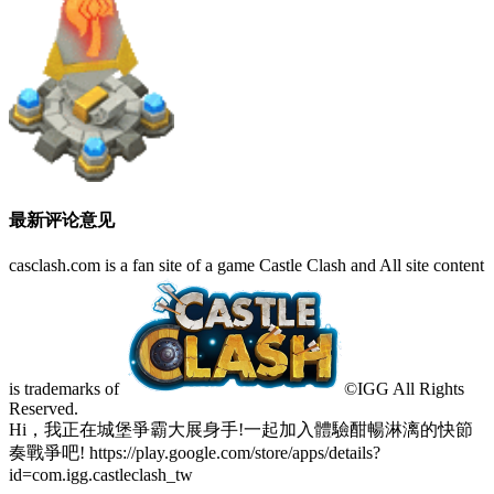
最新评论意见
casclash.com is a fan site of a game Castle Clash and All site content
is trademarks of
©IGG All Rights
Reserved.
Hi，我正在城堡爭霸大展身手!一起加入體驗酣暢淋漓的快節
奏戰爭吧! https://play.google.com/store/apps/details?
id=com.igg.castleclash_tw