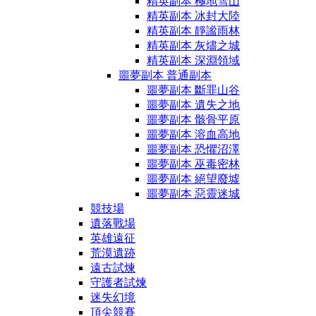
精英副本 極地雪山
精英副本 冰封大陸
精英副本 靜謐雨林
精英副本 灰燼之城
精英副本 深淵領域
噩夢副本 普通副本
噩夢副本 斷罪山谷
噩夢副本 遺失之地
噩夢副本 骸骨平原
噩夢副本 溶血高地
噩夢副本 恐懼沼澤
噩夢副本 巫毒密林
噩夢副本 絕望廢墟
噩夢副本 惡靈迷城
競技場
遺落戰場
英雄遠征
荒漠遺跡
遠古試煉
守護者試煉
迷失幻境
頂尖競賽