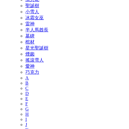
聖誕樹
小雪人
冰霜女巫
雷神
半人馬酋長
墓碑
棺材
星光聖誕樹
煙囪
搖滾雪人
愛神
巧克力
A
B
C
D
E
F
G
H
I
J