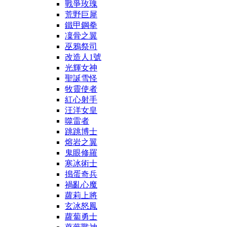
戰爭玫瑰
荒野巨犀
鐵甲鋼拳
凜骨之翼
巫鴉祭司
改造人1號
光輝女神
聖誕雪怪
牧靈使者
紅心射手
汪洋女皇
噬雷者
跳跳博士
熔岩之翼
鬼眼修羅
寒冰術士
搗蛋奇兵
禍亂心魔
蘿莉上將
玄冰怒鳳
蘿蔔勇士