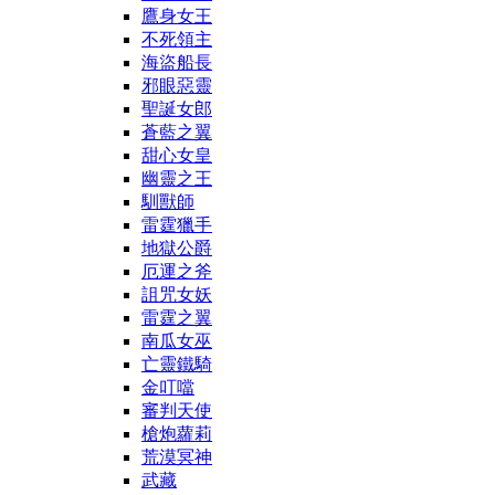
鷹身女王
不死領主
海盜船長
邪眼惡靈
聖誕女郎
蒼藍之翼
甜心女皇
幽靈之王
馴獸師
雷霆獵手
地獄公爵
厄運之斧
詛咒女妖
雷霆之翼
南瓜女巫
亡靈鐵騎
金叮噹
審判天使
槍炮蘿莉
荒漠冥神
武藏