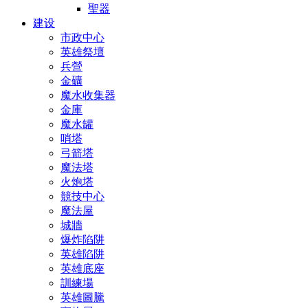
聖器
建设
市政中心
英雄祭壇
兵營
金礦
魔水收集器
金庫
魔水罐
哨塔
弓箭塔
魔法塔
火炮塔
競技中心
魔法屋
城牆
爆炸陷阱
英雄陷阱
英雄底座
訓練場
英雄圖騰