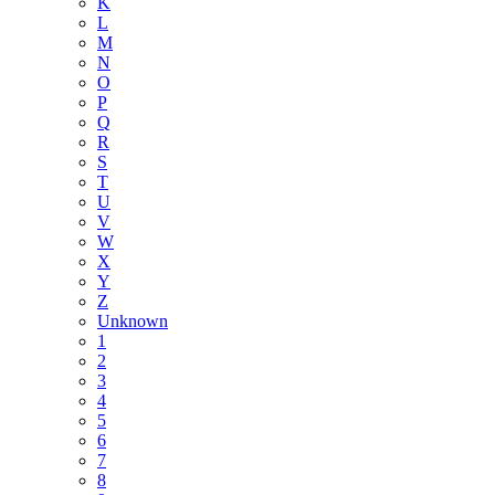
K
L
M
N
O
P
Q
R
S
T
U
V
W
X
Y
Z
Unknown
1
2
3
4
5
6
7
8