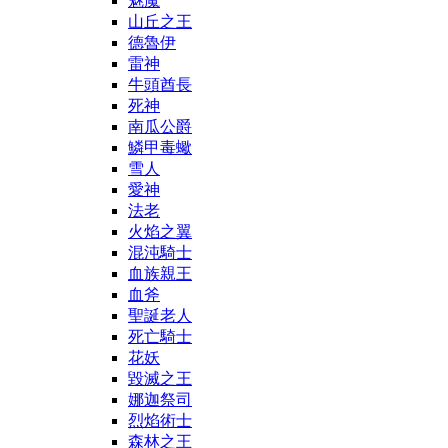
魅魔
山丘之王
德魯伊
雷神
牛頭酋長
死神
南瓜公爵
鱗甲毒蠍
雪人
愛神
法老
火焰之翼
混沌騎士
血族親王
血斧
聖誕老人
死亡騎士
花妖
毀滅之王
娜迦祭司
烈焰術士
森林之王