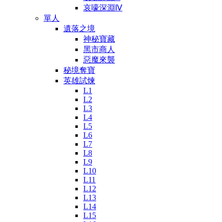
哀嚎深淵Ⅳ
單人
遺落之境
神秘寶藏
黑市商人
惡魔來襲
秘境奪寶
英雄試煉
L1
L2
L3
L4
L5
L6
L7
L8
L9
L10
L11
L12
L13
L14
L15