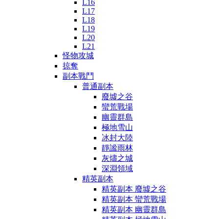
L16
L17
L18
L19
L20
L21
怪物攻城
掠奪
副本戰鬥
普通副本
廢墟之谷
蠻荒戰場
幽靈群島
極地雪山
冰封大陸
靜謐雨林
灰燼之城
深淵領域
精英副本
精英副本 廢墟之谷
精英副本 蠻荒戰場
精英副本 幽靈群島