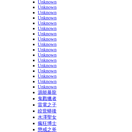
Unknown
Unknown
Unknown
Unknown
Unknown
Unknown
Unknown
Unknown
Unknown
Unknown
Unknown
Unknown
Unknown
Unknown
Unknown
Unknown
Unknown
源能暴龍
鬼戮獵者
雷電之子
絞世蟒後
水澤聖女
瘋狂博士
懲戒之斧