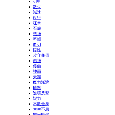
刃甲
散失
減速
疾行
狂暴
石膚
戰神
堅韌
血刃
悟性
攻守兼備
精神
侵蝕
神罰
天譴
魔力澎湃
憤怒
逆境反擊
蠻力
不敗金身
生生不息
聖光匯聚