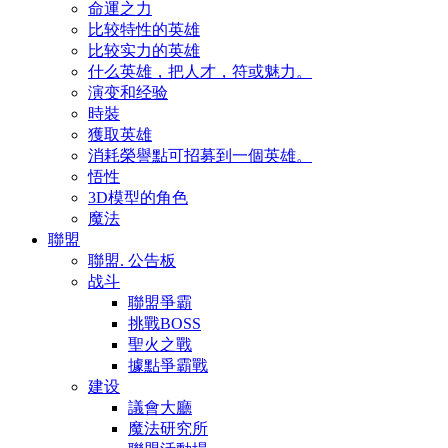
命運之力
比较特性的英雄
比较实力的英雄
什么英雄，把人才，符或魅力。
演变和经验
時裝
獲取英雄
消耗榮譽點可招募到一個英雄。
悟性
3D模型的角色
魔法
聯盟
聯盟. 公告板
战斗
聯盟爭霸
挑戰BOSS
聖火之戰
據點爭霸戰
建设
議會大廳
魔法研究所