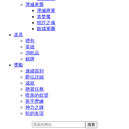
湮滅來襲
湮滅將軍
貪婪魔
狡詐之魂
餘燼軍團
道具
禮包
英雄
消耗品
銘牌
獎勵
連續簽到
爵位詳細
成就
懸賞任務
喷泉的欲望
新手歷練
神力之錘
轮的友谊