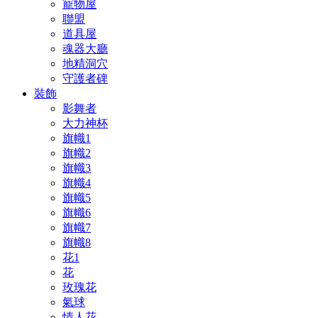
寵物屋
聯盟
道具屋
魂器大廳
地精洞穴
守護者碑
裝飾
影舞者
大力神杯
旗幟1
旗幟2
旗幟3
旗幟4
旗幟5
旗幟6
旗幟7
旗幟8
花1
花
玫瑰花
氣球
情人花