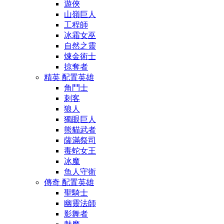
遊俠
山嶺巨人
工程師
冰霜女巫
自然之靈
煉金術士
掠奪者
精英 配置英雄
角鬥士
刺客
狼人
獨眼巨人
熊貓武者
薩滿祭司
毒蛇女王
冰魔
魚人守衛
傳奇 配置英雄
聖騎士
幽靈法師
影舞者