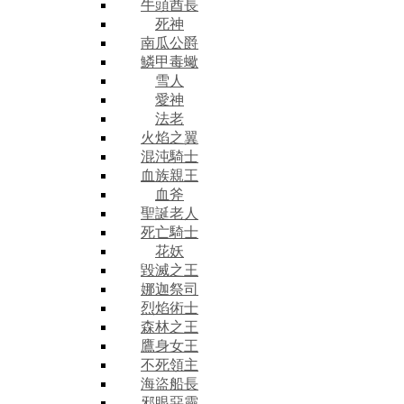
牛頭酋長
死神
南瓜公爵
鱗甲毒蠍
雪人
愛神
法老
火焰之翼
混沌騎士
血族親王
血斧
聖誕老人
死亡騎士
花妖
毀滅之王
娜迦祭司
烈焰術士
森林之王
鷹身女王
不死領主
海盜船長
邪眼惡靈