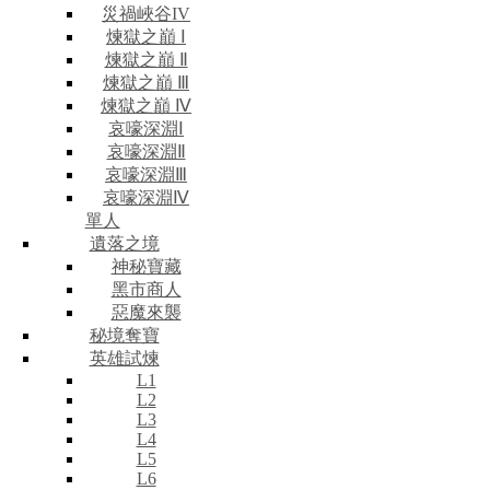
災禍峽谷IV
煉獄之巔 Ⅰ
煉獄之巔 Ⅱ
煉獄之巔 Ⅲ
煉獄之巔 Ⅳ
哀嚎深淵Ⅰ
哀嚎深淵Ⅱ
哀嚎深淵Ⅲ
哀嚎深淵Ⅳ
單人
遺落之境
神秘寶藏
黑市商人
惡魔來襲
秘境奪寶
英雄試煉
L1
L2
L3
L4
L5
L6