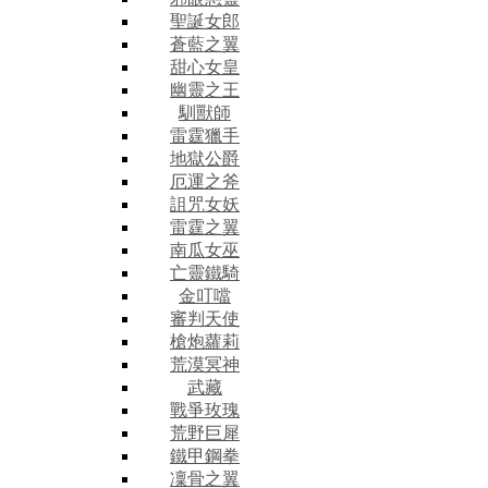
聖誕女郎
蒼藍之翼
甜心女皇
幽靈之王
馴獸師
雷霆獵手
地獄公爵
厄運之斧
詛咒女妖
雷霆之翼
南瓜女巫
亡靈鐵騎
金叮噹
審判天使
槍炮蘿莉
荒漠冥神
武藏
戰爭玫瑰
荒野巨犀
鐵甲鋼拳
凜骨之翼