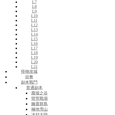
L7
L8
L9
L10
L11
L12
L13
L14
L15
L16
L17
L18
L19
L20
L21
怪物攻城
掠奪
副本戰鬥
普通副本
廢墟之谷
蠻荒戰場
幽靈群島
極地雪山
冰封大陸