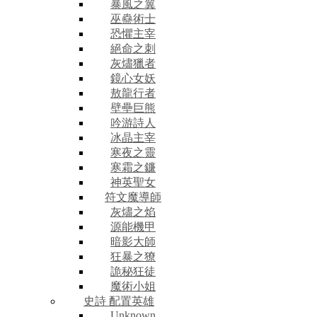
暴風之翼
巫蠱術士
恐懼主宰
絕命之刺
灰燼獵者
鏡心女妖
敖龍行者
壁壘巨熊
吟游詩人
冰晶主宰
寒夜之靈
寒霜之鐮
神英聖女
符文魔導師
灰燼之焰
源能機甲
暗影大師
狂暴之獠
詭秘狂徒
魔術小姐
史詩 配置英雄
Unknown