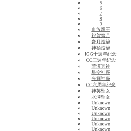
5
6
7
8
9
血族親王
祝賀齋月
齋月燈籠
神秘燈籠
IGG十週年紀念
CC三週年紀念
荒漠冥神
星空神座
光輝神座
CC六周年紀念
神英聖女
水澤聖女
Unknown
Unknown
Unknown
Unknown
Unknown
Unknown