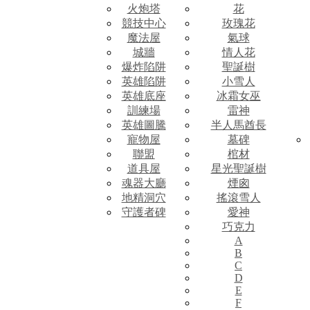
火炮塔
花
競技中心
玫瑰花
魔法屋
氣球
城牆
情人花
爆炸陷阱
聖誕樹
英雄陷阱
小雪人
英雄底座
冰霜女巫
訓練場
雷神
英雄圖騰
半人馬酋長
寵物屋
墓碑
聯盟
棺材
道具屋
星光聖誕樹
魂器大廳
煙囪
地精洞穴
搖滾雪人
守護者碑
愛神
巧克力
A
B
C
D
E
F