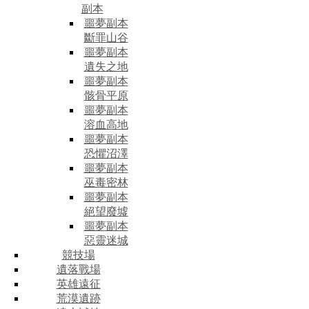
副本
噩夢副本
斷罪山谷
噩夢副本
遺失之地
噩夢副本
骸骨平原
噩夢副本
溶血高地
噩夢副本
恐懼沼澤
噩夢副本
巫毒密林
噩夢副本
絕望廢墟
噩夢副本
惡靈迷城
競技場
遺落戰場
英雄遠征
荒漠遺跡