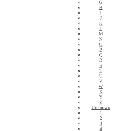
G
H
I
J
K
L
M
N
O
P
Q
R
S
T
U
V
W
X
Y
Z
Unknown
1
2
3
4