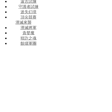
遠古試煉
守護者試煉
迷失幻境
頂尖競賽
湮滅來襲
湮滅將軍
貪婪魔
狡詐之魂
餘燼軍團