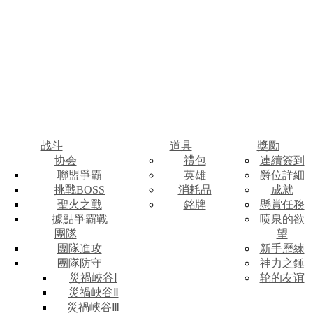
战斗
道具
獎勵
协会
禮包
連續簽到
聯盟爭霸
英雄
爵位詳細
挑戰BOSS
消耗品
成就
聖火之戰
銘牌
懸賞任務
據點爭霸戰
喷泉的欲
團隊
望
團隊進攻
新手歷練
團隊防守
神力之錘
災禍峽谷Ⅰ
轮的友谊
災禍峽谷Ⅱ
災禍峽谷Ⅲ