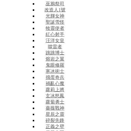
巫鴉祭司
改造人1號
光輝女神
聖誕雪怪
牧靈使者
紅心射手
汪洋女皇
噬雷者
跳跳博士
熔岩之翼
鬼眼修羅
寒冰術士
搗蛋奇兵
禍亂心魔
蘿莉上將
玄冰怒鳳
蘿蔔勇士
薔薇戰神
星辰之靈
碎裂先鋒
正義之壁