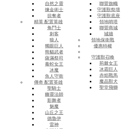
自然之靈
聯盟旗幟
煉金術士
守護獸祭壇
掠奪者
守護獸底座
精英 配置英雄
領地哨塔
角鬥士
聯盟商城
刺客
城牆
狼人
領地保衛戰
獨眼巨人
優惠特權
熊貓武者
守護獸召喚
薩滿祭司
荊棘女王
毒蛇女王
冰霜巨人
冰魔
赤焰戰馬
魚人守衛
魔晶獸犬
傳奇 配置英雄
聖堂飛獅
聖騎士
幽靈法師
影舞者
魅魔
山丘之王
德魯伊
雷神