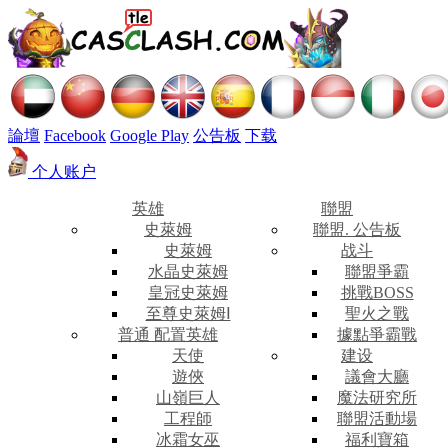
論壇
Facebook
Google Play
公告板
下载
个人账户
英雄
聯盟
史萊姆
聯盟. 公告板
史萊姆
战斗
水晶史萊姆
聯盟爭霸
皇冠史萊姆
挑戰BOSS
至尊史萊姆Ⅰ
聖火之戰
普通 配置英雄
據點爭霸戰
天使
建设
遊俠
議會大廳
山嶺巨人
魔法研究所
工程師
聯盟活動場
冰霜女巫
福利寶箱