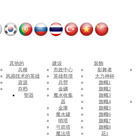
其他的
建设
裝飾
兵種
市政中心
影舞者
风扇技术的英雄
英雄祭壇
大力神杯
資源
兵營
旗幟1
存档
金礦
旗幟2
聖器
魔水收集
旗幟3
器
旗幟4
金庫
旗幟5
魔水罐
旗幟6
哨塔
旗幟7
弓箭塔
旗幟8
魔法塔
花1