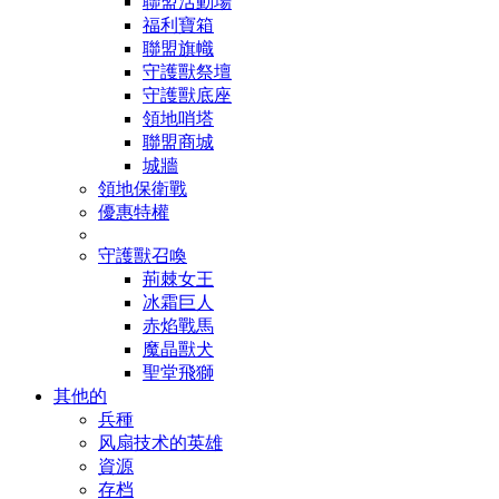
聯盟活動場
福利寶箱
聯盟旗幟
守護獸祭壇
守護獸底座
領地哨塔
聯盟商城
城牆
領地保衛戰
優惠特權
守護獸召喚
荊棘女王
冰霜巨人
赤焰戰馬
魔晶獸犬
聖堂飛獅
其他的
兵種
风扇技术的英雄
資源
存档