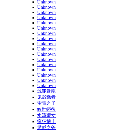
Unknown
Unknown
Unknown
Unknown
Unknown
Unknown
Unknown
Unknown
Unknown
Unknown
Unknown
Unknown
Unknown
Unknown
Unknown
Unknown
Unknown
源能暴龍
鬼戮獵者
雷電之子
絞世蟒後
水澤聖女
瘋狂博士
懲戒之斧