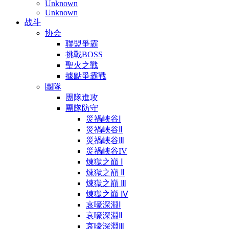
Unknown
Unknown
战斗
协会
聯盟爭霸
挑戰BOSS
聖火之戰
據點爭霸戰
團隊
團隊進攻
團隊防守
災禍峽谷Ⅰ
災禍峽谷Ⅱ
災禍峽谷Ⅲ
災禍峽谷IV
煉獄之巔 Ⅰ
煉獄之巔 Ⅱ
煉獄之巔 Ⅲ
煉獄之巔 Ⅳ
哀嚎深淵Ⅰ
哀嚎深淵Ⅱ
哀嚎深淵Ⅲ