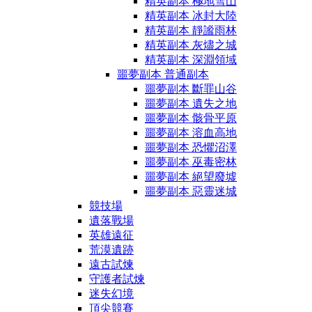
精英副本 極地雪山
精英副本 冰封大陸
精英副本 靜謐雨林
精英副本 灰燼之城
精英副本 深淵領域
噩夢副本 普通副本
噩夢副本 斷罪山谷
噩夢副本 遺失之地
噩夢副本 骸骨平原
噩夢副本 溶血高地
噩夢副本 恐懼沼澤
噩夢副本 巫毒密林
噩夢副本 絕望廢墟
噩夢副本 惡靈迷城
競技場
遺落戰場
英雄遠征
荒漠遺跡
遠古試煉
守護者試煉
迷失幻境
頂尖競賽