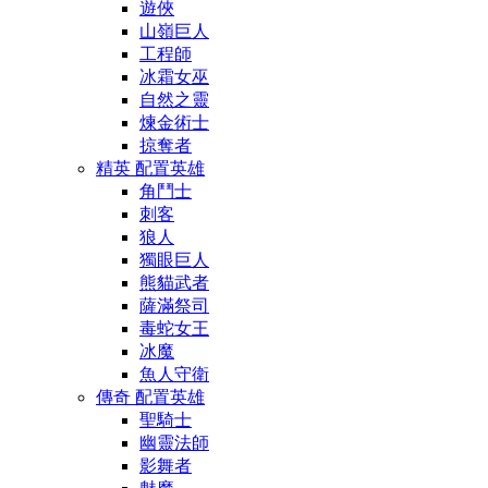
遊俠
山嶺巨人
工程師
冰霜女巫
自然之靈
煉金術士
掠奪者
精英 配置英雄
角鬥士
刺客
狼人
獨眼巨人
熊貓武者
薩滿祭司
毒蛇女王
冰魔
魚人守衛
傳奇 配置英雄
聖騎士
幽靈法師
影舞者