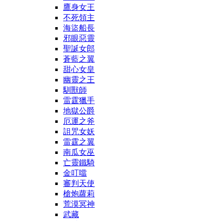
鷹身女王
不死領主
海盜船長
邪眼惡靈
聖誕女郎
蒼藍之翼
甜心女皇
幽靈之王
馴獸師
雷霆獵手
地獄公爵
厄運之斧
詛咒女妖
雷霆之翼
南瓜女巫
亡靈鐵騎
金叮噹
審判天使
槍炮蘿莉
荒漠冥神
武藏