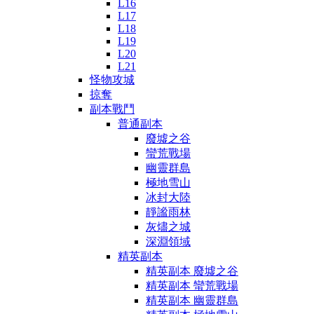
L16
L17
L18
L19
L20
L21
怪物攻城
掠奪
副本戰鬥
普通副本
廢墟之谷
蠻荒戰場
幽靈群島
極地雪山
冰封大陸
靜謐雨林
灰燼之城
深淵領域
精英副本
精英副本 廢墟之谷
精英副本 蠻荒戰場
精英副本 幽靈群島