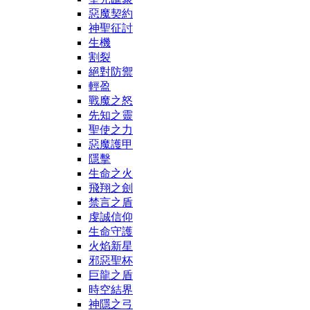
惡魔契約
神聖征討
生機
割裂
絕對防禦
輕盈
戰魔之怒
先知之靈
聖使之力
惡魔護甲
隱擊
生命之火
飛翔之劍
禁言之盾
虔誠信仰
生命守護
火焰新星
邪惡聖杯
巨龍之盾
時空結界
神隱之弓