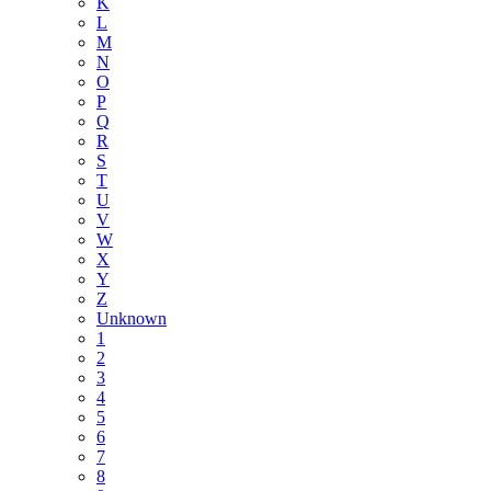
K
L
M
N
O
P
Q
R
S
T
U
V
W
X
Y
Z
Unknown
1
2
3
4
5
6
7
8