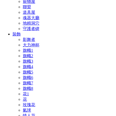
寵物屋
聯盟
道具屋
魂器大廳
地精洞穴
守護者碑
裝飾
影舞者
大力神杯
旗幟1
旗幟2
旗幟3
旗幟4
旗幟5
旗幟6
旗幟7
旗幟8
花1
花
玫瑰花
氣球
情人花