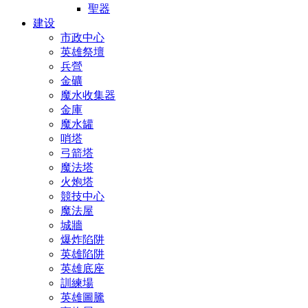
聖器
建设
市政中心
英雄祭壇
兵營
金礦
魔水收集器
金庫
魔水罐
哨塔
弓箭塔
魔法塔
火炮塔
競技中心
魔法屋
城牆
爆炸陷阱
英雄陷阱
英雄底座
訓練場
英雄圖騰