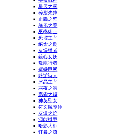
薔薇戰神
星辰之靈
碎裂先鋒
正義之壁
暴風之翼
巫蠱術士
恐懼主宰
絕命之刺
灰燼獵者
鏡心女妖
敖龍行者
壁壘巨熊
吟游詩人
冰晶主宰
寒夜之靈
寒霜之鐮
神英聖女
符文魔導師
灰燼之焰
源能機甲
暗影大師
狂暴之獠