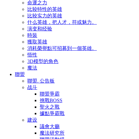
命運之力
比较特性的英雄
比较实力的英雄
什么英雄，把人才，符或魅力。
演变和经验
時裝
獲取英雄
消耗榮譽點可招募到一個英雄。
悟性
3D模型的角色
魔法
聯盟
聯盟. 公告板
战斗
聯盟爭霸
挑戰BOSS
聖火之戰
據點爭霸戰
建设
議會大廳
魔法研究所