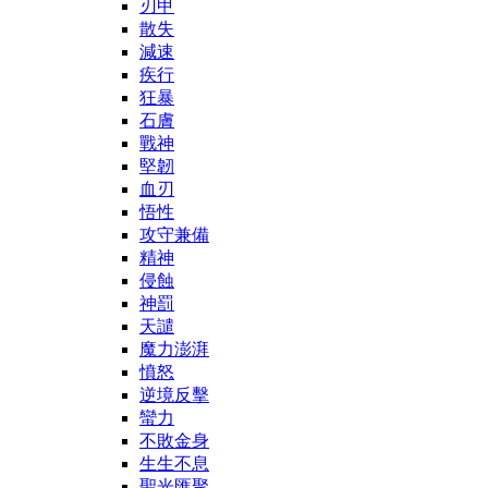
刃甲
散失
減速
疾行
狂暴
石膚
戰神
堅韌
血刃
悟性
攻守兼備
精神
侵蝕
神罰
天譴
魔力澎湃
憤怒
逆境反擊
蠻力
不敗金身
生生不息
聖光匯聚