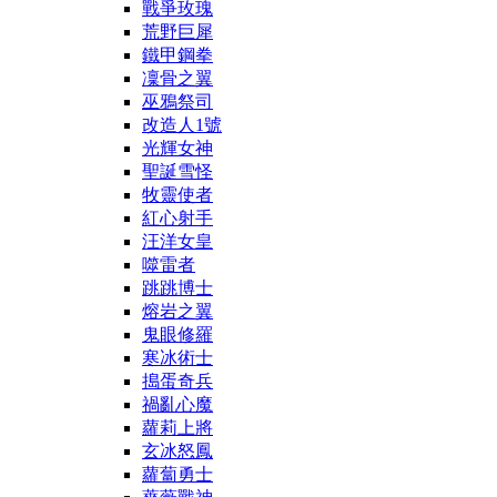
戰爭玫瑰
荒野巨犀
鐵甲鋼拳
凜骨之翼
巫鴉祭司
改造人1號
光輝女神
聖誕雪怪
牧靈使者
紅心射手
汪洋女皇
噬雷者
跳跳博士
熔岩之翼
鬼眼修羅
寒冰術士
搗蛋奇兵
禍亂心魔
蘿莉上將
玄冰怒鳳
蘿蔔勇士