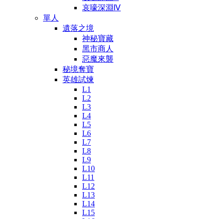
哀嚎深淵Ⅳ
單人
遺落之境
神秘寶藏
黑市商人
惡魔來襲
秘境奪寶
英雄試煉
L1
L2
L3
L4
L5
L6
L7
L8
L9
L10
L11
L12
L13
L14
L15