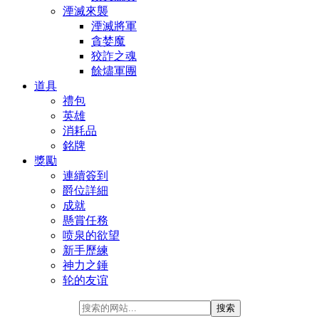
湮滅來襲
湮滅將軍
貪婪魔
狡詐之魂
餘燼軍團
道具
禮包
英雄
消耗品
銘牌
獎勵
連續簽到
爵位詳細
成就
懸賞任務
喷泉的欲望
新手歷練
神力之錘
轮的友谊