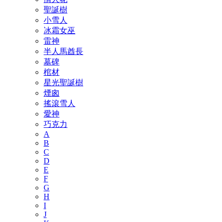
聖誕樹
小雪人
冰霜女巫
雷神
半人馬酋長
墓碑
棺材
星光聖誕樹
煙囪
搖滾雪人
愛神
巧克力
A
B
C
D
E
F
G
H
I
J