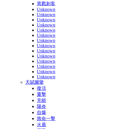
異戮刺客
Unknown
Unknown
Unknown
Unknown
Unknown
Unknown
Unknown
Unknown
Unknown
Unknown
Unknown
Unknown
Unknown
Unknown
天賦圖鑒
復活
重擊
充能
陽炎
自爆
致命一擊
火盾