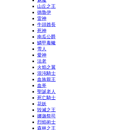
魅魔
山丘之王
德魯伊
雷神
牛頭酋長
死神
南瓜公爵
鱗甲毒蠍
雪人
愛神
法老
火焰之翼
混沌騎士
血族親王
血斧
聖誕老人
死亡騎士
花妖
毀滅之王
娜迦祭司
烈焰術士
森林之王