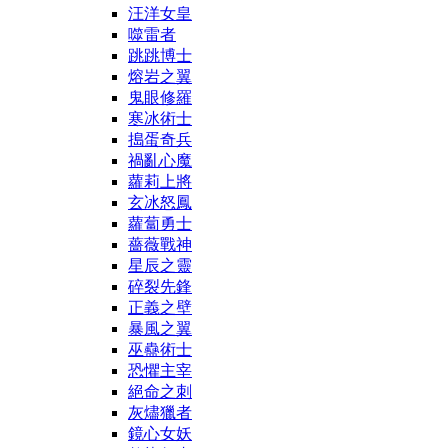
汪洋女皇
噬雷者
跳跳博士
熔岩之翼
鬼眼修羅
寒冰術士
搗蛋奇兵
禍亂心魔
蘿莉上將
玄冰怒鳳
蘿蔔勇士
薔薇戰神
星辰之靈
碎裂先鋒
正義之壁
暴風之翼
巫蠱術士
恐懼主宰
絕命之刺
灰燼獵者
鏡心女妖