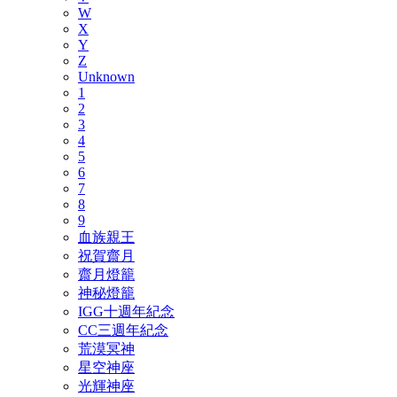
W
X
Y
Z
Unknown
1
2
3
4
5
6
7
8
9
血族親王
祝賀齋月
齋月燈籠
神秘燈籠
IGG十週年紀念
CC三週年紀念
荒漠冥神
星空神座
光輝神座