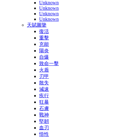
Unknown
Unknown
Unknown
Unknown
天賦圖鑒
復活
重擊
充能
陽炎
自爆
致命一擊
火盾
刃甲
散失
減速
疾行
狂暴
石膚
戰神
堅韌
血刃
悟性