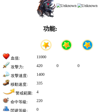
功能:
11000
血值:
420
0
0
攻擊力:
1400
攻擊速度:
335
移動速度:
4
警戒範圍:
220
命中等級:
0
閃避等級: