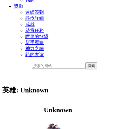
銘牌
獎勵
連續簽到
爵位詳細
成就
懸賞任務
喷泉的欲望
新手歷練
神力之錘
轮的友谊
英雄: Unknown
Unknown