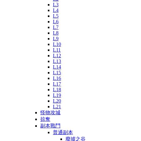
L3
L4
L5
L6
L7
L8
L9
L10
L11
L12
L13
L14
L15
L16
L17
L18
L19
L20
L21
怪物攻城
掠奪
副本戰鬥
普通副本
廢墟之谷