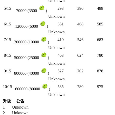
Unknown
5/15
293
390
488
70000 (3500
)
Unknown
6/15
351
468
585
120000 (6000
)
Unknown
7/15
410
546
683
200000 (10000
)
Unknown
8/15
468
624
780
500000 (25000
)
Unknown
9/15
527
702
878
800000 (40000
)
Unknown
10/15
585
780
975
1600000 (80000
)
Unknown
升級
公告
1
Unknown
2
Unknown