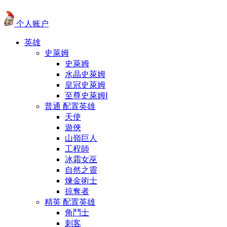
个人账户
英雄
史萊姆
史萊姆
水晶史萊姆
皇冠史萊姆
至尊史萊姆Ⅰ
普通 配置英雄
天使
遊俠
山嶺巨人
工程師
冰霜女巫
自然之靈
煉金術士
掠奪者
精英 配置英雄
角鬥士
刺客