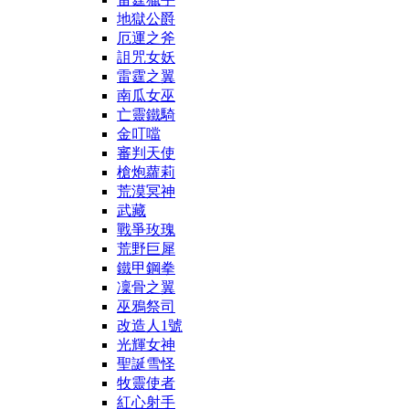
地獄公爵
厄運之斧
詛咒女妖
雷霆之翼
南瓜女巫
亡靈鐵騎
金叮噹
審判天使
槍炮蘿莉
荒漠冥神
武藏
戰爭玫瑰
荒野巨犀
鐵甲鋼拳
凜骨之翼
巫鴉祭司
改造人1號
光輝女神
聖誕雪怪
牧靈使者
紅心射手