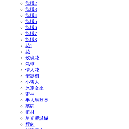
旗幟2
旗幟3
旗幟4
旗幟5
旗幟6
旗幟7
旗幟8
花1
花
玫瑰花
氣球
情人花
聖誕樹
小雪人
冰霜女巫
雷神
半人馬酋長
墓碑
棺材
星光聖誕樹
煙囪