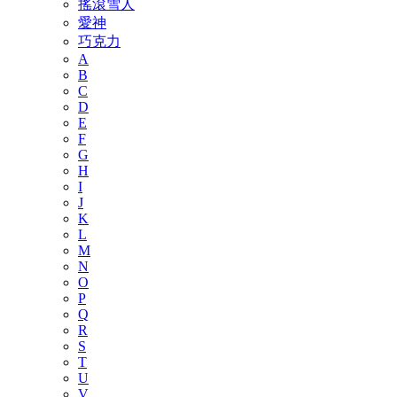
搖滾雪人
愛神
巧克力
A
B
C
D
E
F
G
H
I
J
K
L
M
N
O
P
Q
R
S
T
U
V