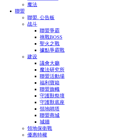
魔法
聯盟
聯盟. 公告板
战斗
聯盟爭霸
挑戰BOSS
聖火之戰
據點爭霸戰
建设
議會大廳
魔法研究所
聯盟活動場
福利寶箱
聯盟旗幟
守護獸祭壇
守護獸底座
領地哨塔
聯盟商城
城牆
領地保衛戰
優惠特權