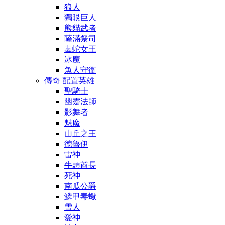
狼人
獨眼巨人
熊貓武者
薩滿祭司
毒蛇女王
冰魔
魚人守衛
傳奇 配置英雄
聖騎士
幽靈法師
影舞者
魅魔
山丘之王
德魯伊
雷神
牛頭酋長
死神
南瓜公爵
鱗甲毒蠍
雪人
愛神