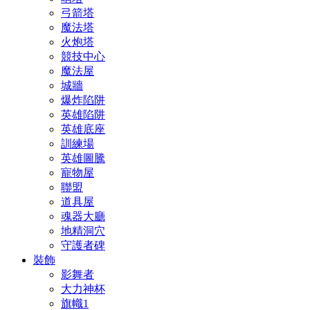
弓箭塔
魔法塔
火炮塔
競技中心
魔法屋
城牆
爆炸陷阱
英雄陷阱
英雄底座
訓練場
英雄圖騰
寵物屋
聯盟
道具屋
魂器大廳
地精洞穴
守護者碑
裝飾
影舞者
大力神杯
旗幟1