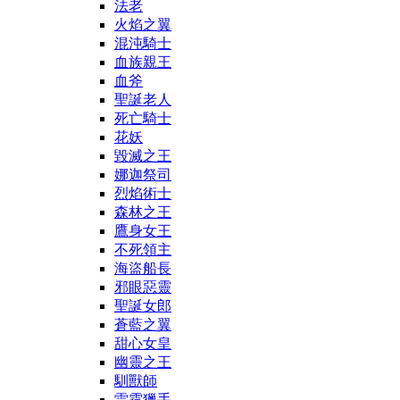
法老
火焰之翼
混沌騎士
血族親王
血斧
聖誕老人
死亡騎士
花妖
毀滅之王
娜迦祭司
烈焰術士
森林之王
鷹身女王
不死領主
海盜船長
邪眼惡靈
聖誕女郎
蒼藍之翼
甜心女皇
幽靈之王
馴獸師
雷霆獵手