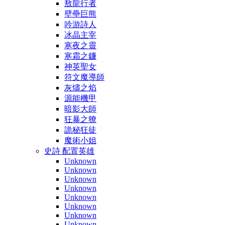
敖龍行者
壁壘巨熊
吟游詩人
冰晶主宰
寒夜之靈
寒霜之鐮
神英聖女
符文魔導師
灰燼之焰
源能機甲
暗影大師
狂暴之獠
詭秘狂徒
魔術小姐
史詩 配置英雄
Unknown
Unknown
Unknown
Unknown
Unknown
Unknown
Unknown
Unknown