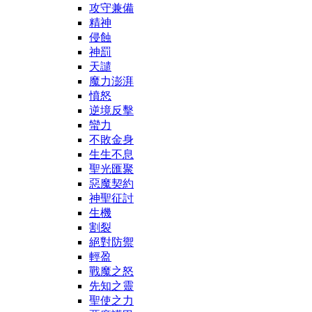
攻守兼備
精神
侵蝕
神罰
天譴
魔力澎湃
憤怒
逆境反擊
蠻力
不敗金身
生生不息
聖光匯聚
惡魔契約
神聖征討
生機
割裂
絕對防禦
輕盈
戰魔之怒
先知之靈
聖使之力