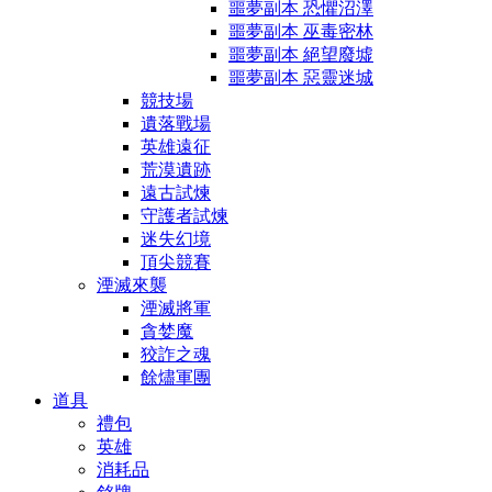
噩夢副本 恐懼沼澤
噩夢副本 巫毒密林
噩夢副本 絕望廢墟
噩夢副本 惡靈迷城
競技場
遺落戰場
英雄遠征
荒漠遺跡
遠古試煉
守護者試煉
迷失幻境
頂尖競賽
湮滅來襲
湮滅將軍
貪婪魔
狡詐之魂
餘燼軍團
道具
禮包
英雄
消耗品