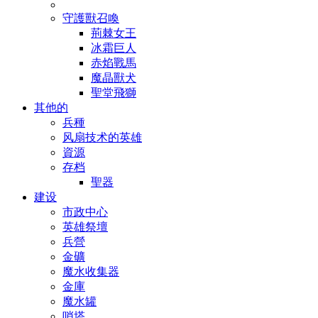
守護獸召喚
荊棘女王
冰霜巨人
赤焰戰馬
魔晶獸犬
聖堂飛獅
其他的
兵種
风扇技术的英雄
資源
存档
聖器
建设
市政中心
英雄祭壇
兵營
金礦
魔水收集器
金庫
魔水罐
哨塔