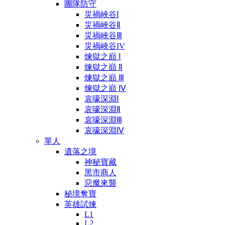
團隊防守
災禍峽谷Ⅰ
災禍峽谷Ⅱ
災禍峽谷Ⅲ
災禍峽谷IV
煉獄之巔 Ⅰ
煉獄之巔 Ⅱ
煉獄之巔 Ⅲ
煉獄之巔 Ⅳ
哀嚎深淵Ⅰ
哀嚎深淵Ⅱ
哀嚎深淵Ⅲ
哀嚎深淵Ⅳ
單人
遺落之境
神秘寶藏
黑市商人
惡魔來襲
秘境奪寶
英雄試煉
L1
L2