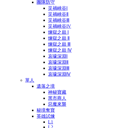
團隊防守
災禍峽谷Ⅰ
災禍峽谷Ⅱ
災禍峽谷Ⅲ
災禍峽谷IV
煉獄之巔 Ⅰ
煉獄之巔 Ⅱ
煉獄之巔 Ⅲ
煉獄之巔 Ⅳ
哀嚎深淵Ⅰ
哀嚎深淵Ⅱ
哀嚎深淵Ⅲ
哀嚎深淵Ⅳ
單人
遺落之境
神秘寶藏
黑市商人
惡魔來襲
秘境奪寶
英雄試煉
L1
L2