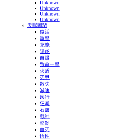
Unknown
Unknown
Unknown
Unknown
天賦圖鑒
復活
重擊
充能
陽炎
自爆
致命一擊
火盾
刃甲
散失
減速
疾行
狂暴
石膚
戰神
堅韌
血刃
悟性