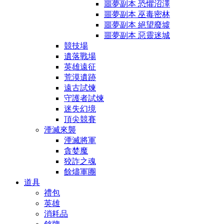
噩夢副本 恐懼沼澤
噩夢副本 巫毒密林
噩夢副本 絕望廢墟
噩夢副本 惡靈迷城
競技場
遺落戰場
英雄遠征
荒漠遺跡
遠古試煉
守護者試煉
迷失幻境
頂尖競賽
湮滅來襲
湮滅將軍
貪婪魔
狡詐之魂
餘燼軍團
道具
禮包
英雄
消耗品