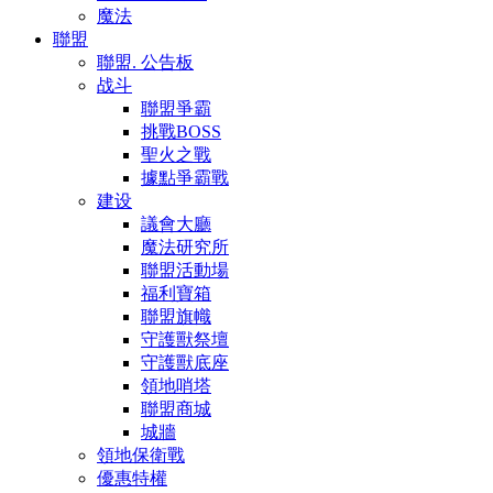
魔法
聯盟
聯盟. 公告板
战斗
聯盟爭霸
挑戰BOSS
聖火之戰
據點爭霸戰
建设
議會大廳
魔法研究所
聯盟活動場
福利寶箱
聯盟旗幟
守護獸祭壇
守護獸底座
領地哨塔
聯盟商城
城牆
領地保衛戰
優惠特權