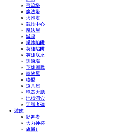
弓箭塔
魔法塔
火炮塔
競技中心
魔法屋
城牆
爆炸陷阱
英雄陷阱
英雄底座
訓練場
英雄圖騰
寵物屋
聯盟
道具屋
魂器大廳
地精洞穴
守護者碑
裝飾
影舞者
大力神杯
旗幟1