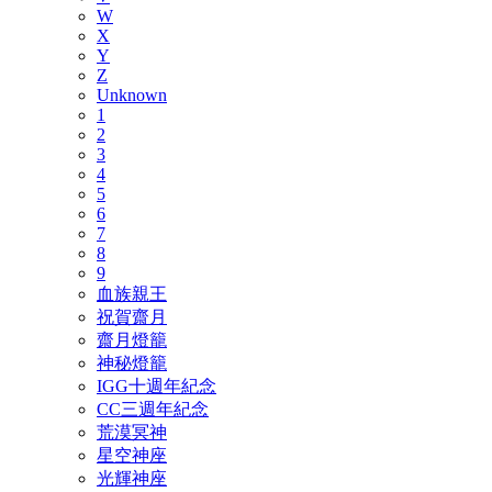
W
X
Y
Z
Unknown
1
2
3
4
5
6
7
8
9
血族親王
祝賀齋月
齋月燈籠
神秘燈籠
IGG十週年紀念
CC三週年紀念
荒漠冥神
星空神座
光輝神座