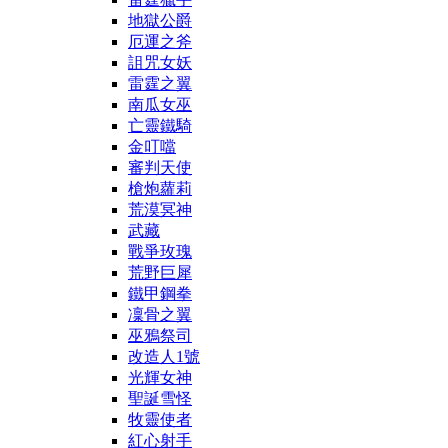
地獄公爵
厄運之斧
詛咒女妖
雷霆之翼
南瓜女巫
亡靈鐵騎
金叮噹
審判天使
槍炮蘿莉
荒漠冥神
武藏
戰爭玫瑰
荒野巨犀
鐵甲鋼拳
凜骨之翼
巫鴉祭司
改造人1號
光輝女神
聖誕雪怪
牧靈使者
紅心射手