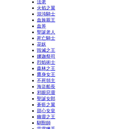
法老
火焰之翼
混沌騎士
血族親王
血斧
聖誕老人
死亡騎士
花妖
毀滅之王
娜迦祭司
烈焰術士
森林之王
鷹身女王
不死領主
海盜船長
邪眼惡靈
聖誕女郎
蒼藍之翼
甜心女皇
幽靈之王
馴獸師
雷霆獵手