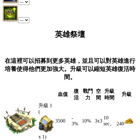
英雄祭壇
在這裡可以招募到更多英雄，並且可以對英雄進行
培養使得他們更加強大。升級可以縮短英雄復活時
間。
復
戰鬥
空
升級
血值
升級
活
力
間
時間
升級 1
(
10
-
3500
10%
3x3
3
%
sec。
240
x 1)