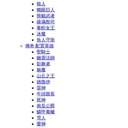
狼人
獨眼巨人
熊貓武者
薩滿祭司
毒蛇女王
冰魔
魚人守衛
傳奇 配置英雄
聖騎士
幽靈法師
影舞者
魅魔
山丘之王
德魯伊
雷神
牛頭酋長
死神
南瓜公爵
鱗甲毒蠍
雪人
愛神