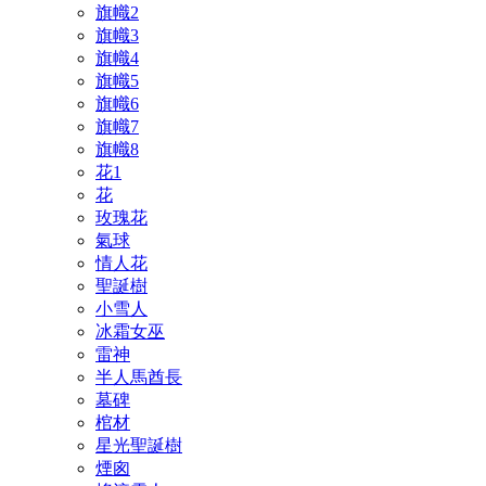
旗幟2
旗幟3
旗幟4
旗幟5
旗幟6
旗幟7
旗幟8
花1
花
玫瑰花
氣球
情人花
聖誕樹
小雪人
冰霜女巫
雷神
半人馬酋長
墓碑
棺材
星光聖誕樹
煙囪