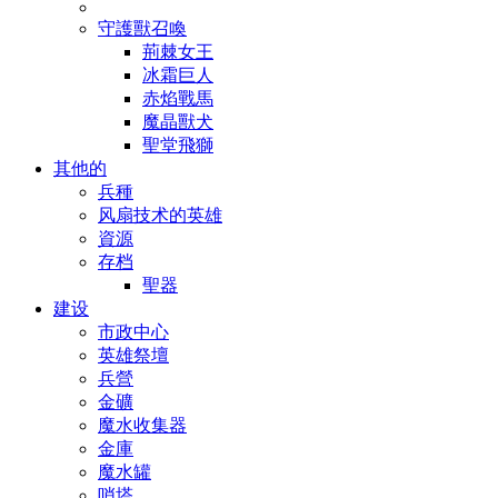
守護獸召喚
荊棘女王
冰霜巨人
赤焰戰馬
魔晶獸犬
聖堂飛獅
其他的
兵種
风扇技术的英雄
資源
存档
聖器
建设
市政中心
英雄祭壇
兵營
金礦
魔水收集器
金庫
魔水罐
哨塔