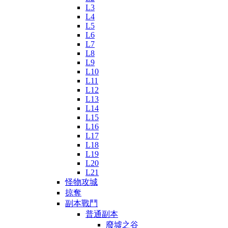
L3
L4
L5
L6
L7
L8
L9
L10
L11
L12
L13
L14
L15
L16
L17
L18
L19
L20
L21
怪物攻城
掠奪
副本戰鬥
普通副本
廢墟之谷