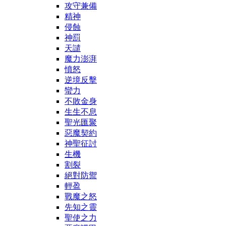
攻守兼備
精神
侵蝕
神罰
天譴
魔力澎湃
憤怒
逆境反擊
蠻力
不敗金身
生生不息
聖光匯聚
惡魔契約
神聖征討
生機
割裂
絕對防禦
輕盈
戰魔之怒
先知之靈
聖使之力