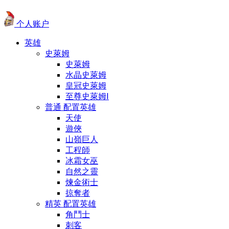
个人账户
英雄
史萊姆
史萊姆
水晶史萊姆
皇冠史萊姆
至尊史萊姆Ⅰ
普通 配置英雄
天使
遊俠
山嶺巨人
工程師
冰霜女巫
自然之靈
煉金術士
掠奪者
精英 配置英雄
角鬥士
刺客