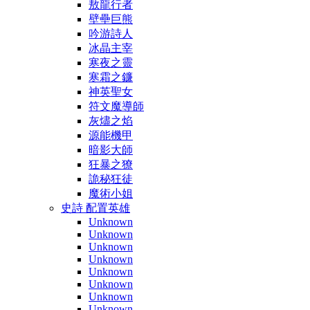
敖龍行者
壁壘巨熊
吟游詩人
冰晶主宰
寒夜之靈
寒霜之鐮
神英聖女
符文魔導師
灰燼之焰
源能機甲
暗影大師
狂暴之獠
詭秘狂徒
魔術小姐
史詩 配置英雄
Unknown
Unknown
Unknown
Unknown
Unknown
Unknown
Unknown
Unknown