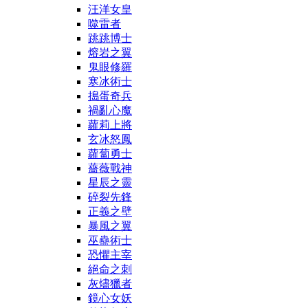
汪洋女皇
噬雷者
跳跳博士
熔岩之翼
鬼眼修羅
寒冰術士
搗蛋奇兵
禍亂心魔
蘿莉上將
玄冰怒鳳
蘿蔔勇士
薔薇戰神
星辰之靈
碎裂先鋒
正義之壁
暴風之翼
巫蠱術士
恐懼主宰
絕命之刺
灰燼獵者
鏡心女妖