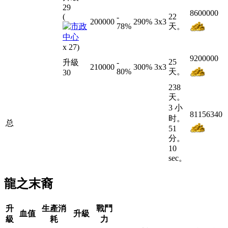
29
8600000
(
22
-
200000
290%
3x3
78
%
天。
x 27)
9200000
25
升級
-
210000
300%
3x3
80
%
天。
30
238
天。
3 小
81156340
时。
总
51
分。
10
sec。
龍之末裔
升
生產消
戰鬥
血值
升級
級
耗
力