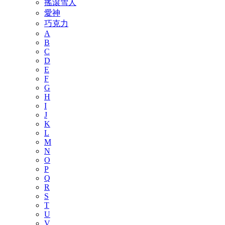
搖滾雪人
愛神
巧克力
A
B
C
D
E
F
G
H
I
J
K
L
M
N
O
P
Q
R
S
T
U
V