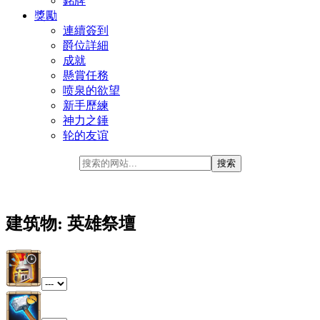
銘牌
獎勵
連續簽到
爵位詳細
成就
懸賞任務
喷泉的欲望
新手歷練
神力之錘
轮的友谊
建筑物: 英雄祭壇