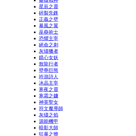
薔薇戰神
星辰之靈
碎裂先鋒
正義之壁
暴風之翼
巫蠱術士
恐懼主宰
絕命之刺
灰燼獵者
鏡心女妖
敖龍行者
壁壘巨熊
吟游詩人
冰晶主宰
寒夜之靈
寒霜之鐮
神英聖女
符文魔導師
灰燼之焰
源能機甲
暗影大師
狂暴之獠