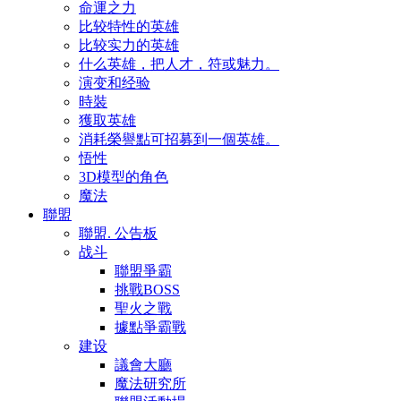
命運之力
比较特性的英雄
比较实力的英雄
什么英雄，把人才，符或魅力。
演变和经验
時裝
獲取英雄
消耗榮譽點可招募到一個英雄。
悟性
3D模型的角色
魔法
聯盟
聯盟. 公告板
战斗
聯盟爭霸
挑戰BOSS
聖火之戰
據點爭霸戰
建设
議會大廳
魔法研究所