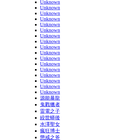
Unknown
Unknown
Unknown
Unknown
Unknown
Unknown
Unknown
Unknown
Unknown
Unknown
Unknown
Unknown
Unknown
Unknown
Unknown
Unknown
Unknown
源能暴龍
鬼戮獵者
雷電之子
絞世蟒後
水澤聖女
瘋狂博士
懲戒之斧