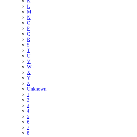
K
L
M
N
O
P
Q
R
S
T
U
V
W
X
Y
Z
Unknown
1
2
3
4
5
6
7
8