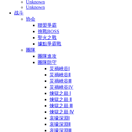
Unknown
Unknown
战斗
协会
聯盟爭霸
挑戰BOSS
聖火之戰
據點爭霸戰
團隊
團隊進攻
團隊防守
災禍峽谷Ⅰ
災禍峽谷Ⅱ
災禍峽谷Ⅲ
災禍峽谷IV
煉獄之巔 Ⅰ
煉獄之巔 Ⅱ
煉獄之巔 Ⅲ
煉獄之巔 Ⅳ
哀嚎深淵Ⅰ
哀嚎深淵Ⅱ
哀嚎深淵Ⅲ