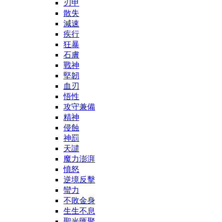
刃甲
散失
減速
疾行
狂暴
石膚
戰神
堅韌
血刃
悟性
攻守兼備
精神
侵蝕
神罰
天譴
魔力澎湃
憤怒
逆境反擊
蠻力
不敗金身
生生不息
聖光匯聚