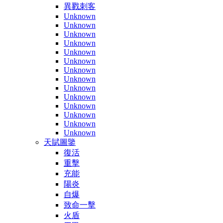
異戮刺客
Unknown
Unknown
Unknown
Unknown
Unknown
Unknown
Unknown
Unknown
Unknown
Unknown
Unknown
Unknown
Unknown
Unknown
天賦圖鑒
復活
重擊
充能
陽炎
自爆
致命一擊
火盾