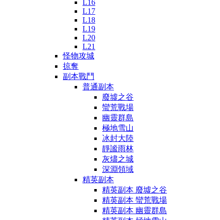
L16
L17
L18
L19
L20
L21
怪物攻城
掠奪
副本戰鬥
普通副本
廢墟之谷
蠻荒戰場
幽靈群島
極地雪山
冰封大陸
靜謐雨林
灰燼之城
深淵領域
精英副本
精英副本 廢墟之谷
精英副本 蠻荒戰場
精英副本 幽靈群島