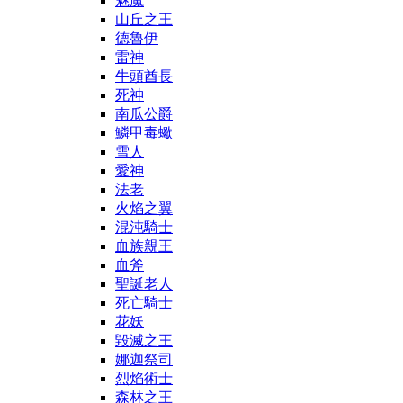
魅魔
山丘之王
德魯伊
雷神
牛頭酋長
死神
南瓜公爵
鱗甲毒蠍
雪人
愛神
法老
火焰之翼
混沌騎士
血族親王
血斧
聖誕老人
死亡騎士
花妖
毀滅之王
娜迦祭司
烈焰術士
森林之王