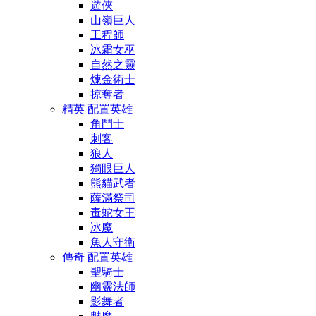
遊俠
山嶺巨人
工程師
冰霜女巫
自然之靈
煉金術士
掠奪者
精英 配置英雄
角鬥士
刺客
狼人
獨眼巨人
熊貓武者
薩滿祭司
毒蛇女王
冰魔
魚人守衛
傳奇 配置英雄
聖騎士
幽靈法師
影舞者