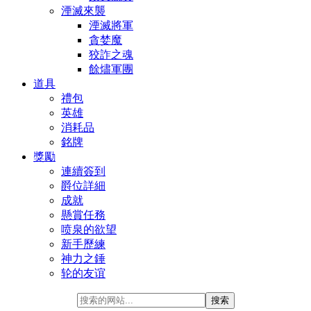
湮滅來襲
湮滅將軍
貪婪魔
狡詐之魂
餘燼軍團
道具
禮包
英雄
消耗品
銘牌
獎勵
連續簽到
爵位詳細
成就
懸賞任務
喷泉的欲望
新手歷練
神力之錘
轮的友谊