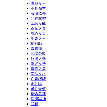
鷹身女王
不死領主
海盜船長
邪眼惡靈
聖誕女郎
蒼藍之翼
甜心女皇
幽靈之王
馴獸師
雷霆獵手
地獄公爵
厄運之斧
詛咒女妖
雷霆之翼
南瓜女巫
亡靈鐵騎
金叮噹
審判天使
槍炮蘿莉
荒漠冥神
武藏