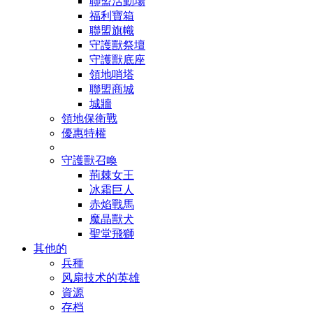
聯盟活動場
福利寶箱
聯盟旗幟
守護獸祭壇
守護獸底座
領地哨塔
聯盟商城
城牆
領地保衛戰
優惠特權
守護獸召喚
荊棘女王
冰霜巨人
赤焰戰馬
魔晶獸犬
聖堂飛獅
其他的
兵種
风扇技术的英雄
資源
存档