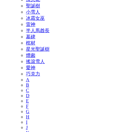
聖誕樹
小雪人
冰霜女巫
雷神
半人馬酋長
墓碑
棺材
星光聖誕樹
煙囪
搖滾雪人
愛神
巧克力
A
B
C
D
E
F
G
H
I
J