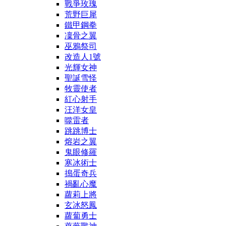
戰爭玫瑰
荒野巨犀
鐵甲鋼拳
凜骨之翼
巫鴉祭司
改造人1號
光輝女神
聖誕雪怪
牧靈使者
紅心射手
汪洋女皇
噬雷者
跳跳博士
熔岩之翼
鬼眼修羅
寒冰術士
搗蛋奇兵
禍亂心魔
蘿莉上將
玄冰怒鳳
蘿蔔勇士