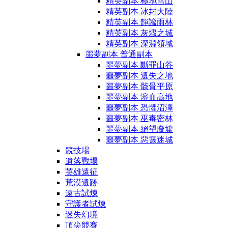
精英副本 極地雪山
精英副本 冰封大陸
精英副本 靜謐雨林
精英副本 灰燼之城
精英副本 深淵領域
噩夢副本 普通副本
噩夢副本 斷罪山谷
噩夢副本 遺失之地
噩夢副本 骸骨平原
噩夢副本 溶血高地
噩夢副本 恐懼沼澤
噩夢副本 巫毒密林
噩夢副本 絕望廢墟
噩夢副本 惡靈迷城
競技場
遺落戰場
英雄遠征
荒漠遺跡
遠古試煉
守護者試煉
迷失幻境
頂尖競賽