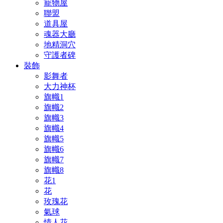
寵物屋
聯盟
道具屋
魂器大廳
地精洞穴
守護者碑
裝飾
影舞者
大力神杯
旗幟1
旗幟2
旗幟3
旗幟4
旗幟5
旗幟6
旗幟7
旗幟8
花1
花
玫瑰花
氣球
情人花