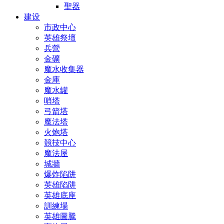
聖器
建设
市政中心
英雄祭壇
兵營
金礦
魔水收集器
金庫
魔水罐
哨塔
弓箭塔
魔法塔
火炮塔
競技中心
魔法屋
城牆
爆炸陷阱
英雄陷阱
英雄底座
訓練場
英雄圖騰