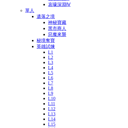
哀嚎深淵Ⅳ
單人
遺落之境
神秘寶藏
黑市商人
惡魔來襲
秘境奪寶
英雄試煉
L1
L2
L3
L4
L5
L6
L7
L8
L9
L10
L11
L12
L13
L14
L15