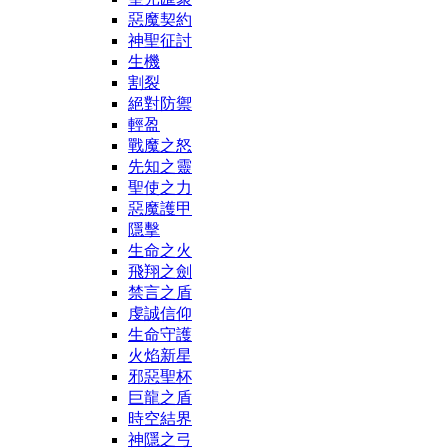
惡魔契約
神聖征討
生機
割裂
絕對防禦
輕盈
戰魔之怒
先知之靈
聖使之力
惡魔護甲
隱擊
生命之火
飛翔之劍
禁言之盾
虔誠信仰
生命守護
火焰新星
邪惡聖杯
巨龍之盾
時空結界
神隱之弓