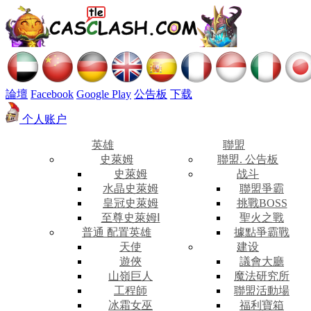
論壇
Facebook
Google Play
公告板
下载
个人账户
英雄
聯盟
史萊姆
聯盟. 公告板
史萊姆
战斗
水晶史萊姆
聯盟爭霸
皇冠史萊姆
挑戰BOSS
至尊史萊姆Ⅰ
聖火之戰
普通 配置英雄
據點爭霸戰
天使
建设
遊俠
議會大廳
山嶺巨人
魔法研究所
工程師
聯盟活動場
冰霜女巫
福利寶箱