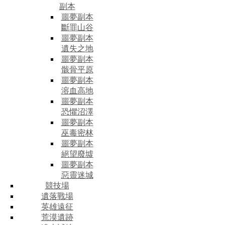
副本
噩夢副本
斷罪山谷
噩夢副本
遺失之地
噩夢副本
骸骨平原
噩夢副本
溶血高地
噩夢副本
恐懼沼澤
噩夢副本
巫毒密林
噩夢副本
絕望廢墟
噩夢副本
惡靈迷城
競技場
遺落戰場
英雄遠征
荒漠遺跡