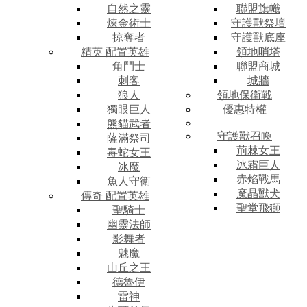
自然之靈
聯盟旗幟
煉金術士
守護獸祭壇
掠奪者
守護獸底座
精英 配置英雄
領地哨塔
角鬥士
聯盟商城
刺客
城牆
狼人
領地保衛戰
獨眼巨人
優惠特權
熊貓武者
守護獸召喚
薩滿祭司
荊棘女王
毒蛇女王
冰霜巨人
冰魔
赤焰戰馬
魚人守衛
魔晶獸犬
傳奇 配置英雄
聖堂飛獅
聖騎士
幽靈法師
影舞者
魅魔
山丘之王
德魯伊
雷神