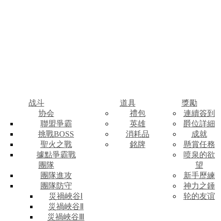
战斗
道具
獎勵
协会
禮包
連續簽到
聯盟爭霸
英雄
爵位詳細
挑戰BOSS
消耗品
成就
聖火之戰
銘牌
懸賞任務
據點爭霸戰
喷泉的欲
團隊
望
團隊進攻
新手歷練
團隊防守
神力之錘
災禍峽谷Ⅰ
轮的友谊
災禍峽谷Ⅱ
災禍峽谷Ⅲ