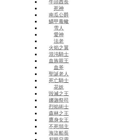
牛頭酋長
死神
南瓜公爵
鱗甲毒蠍
雪人
愛神
法老
火焰之翼
混沌騎士
血族親王
血斧
聖誕老人
死亡騎士
花妖
毀滅之王
娜迦祭司
烈焰術士
森林之王
鷹身女王
不死領主
海盜船長
邪眼惡靈