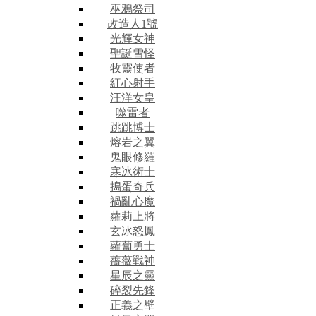
巫鴉祭司
改造人1號
光輝女神
聖誕雪怪
牧靈使者
紅心射手
汪洋女皇
噬雷者
跳跳博士
熔岩之翼
鬼眼修羅
寒冰術士
搗蛋奇兵
禍亂心魔
蘿莉上將
玄冰怒鳳
蘿蔔勇士
薔薇戰神
星辰之靈
碎裂先鋒
正義之壁