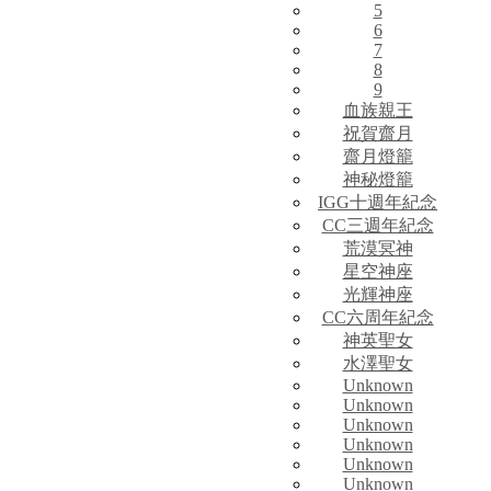
5
6
7
8
9
血族親王
祝賀齋月
齋月燈籠
神秘燈籠
IGG十週年紀念
CC三週年紀念
荒漠冥神
星空神座
光輝神座
CC六周年紀念
神英聖女
水澤聖女
Unknown
Unknown
Unknown
Unknown
Unknown
Unknown