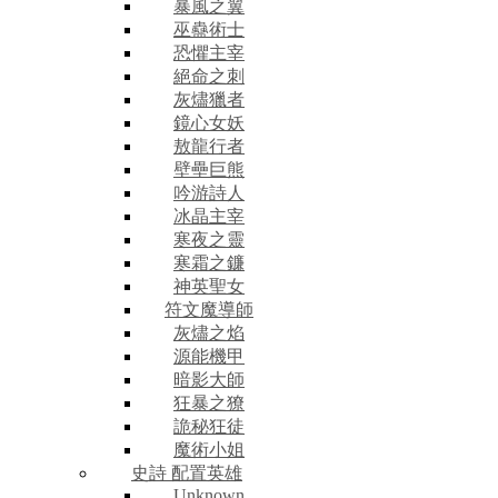
暴風之翼
巫蠱術士
恐懼主宰
絕命之刺
灰燼獵者
鏡心女妖
敖龍行者
壁壘巨熊
吟游詩人
冰晶主宰
寒夜之靈
寒霜之鐮
神英聖女
符文魔導師
灰燼之焰
源能機甲
暗影大師
狂暴之獠
詭秘狂徒
魔術小姐
史詩 配置英雄
Unknown