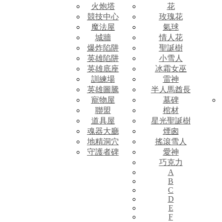
火炮塔
花
競技中心
玫瑰花
魔法屋
氣球
城牆
情人花
爆炸陷阱
聖誕樹
英雄陷阱
小雪人
英雄底座
冰霜女巫
訓練場
雷神
英雄圖騰
半人馬酋長
寵物屋
墓碑
聯盟
棺材
道具屋
星光聖誕樹
魂器大廳
煙囪
地精洞穴
搖滾雪人
守護者碑
愛神
巧克力
A
B
C
D
E
F