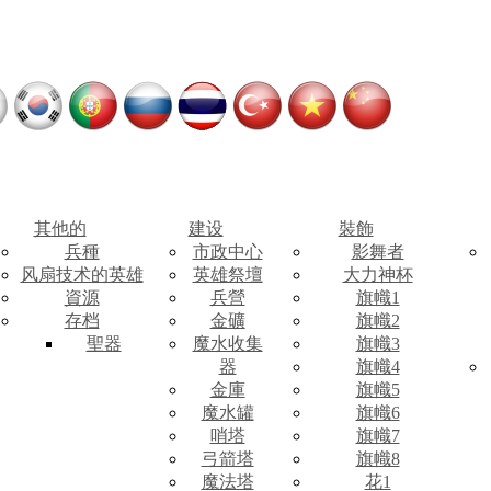
其他的
建设
裝飾
兵種
市政中心
影舞者
风扇技术的英雄
英雄祭壇
大力神杯
資源
兵營
旗幟1
存档
金礦
旗幟2
聖器
魔水收集
旗幟3
器
旗幟4
金庫
旗幟5
魔水罐
旗幟6
哨塔
旗幟7
弓箭塔
旗幟8
魔法塔
花1