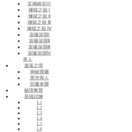
災禍峽谷IV
煉獄之巔 Ⅰ
煉獄之巔 Ⅱ
煉獄之巔 Ⅲ
煉獄之巔 Ⅳ
哀嚎深淵Ⅰ
哀嚎深淵Ⅱ
哀嚎深淵Ⅲ
哀嚎深淵Ⅳ
單人
遺落之境
神秘寶藏
黑市商人
惡魔來襲
秘境奪寶
英雄試煉
L1
L2
L3
L4
L5
L6