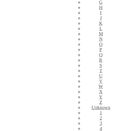
G
H
I
J
K
L
M
N
O
P
Q
R
S
T
U
V
W
X
Y
Z
Unknown
1
2
3
4