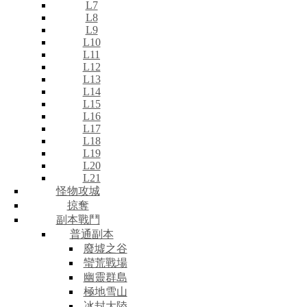
L7
L8
L9
L10
L11
L12
L13
L14
L15
L16
L17
L18
L19
L20
L21
怪物攻城
掠奪
副本戰鬥
普通副本
廢墟之谷
蠻荒戰場
幽靈群島
極地雪山
冰封大陸