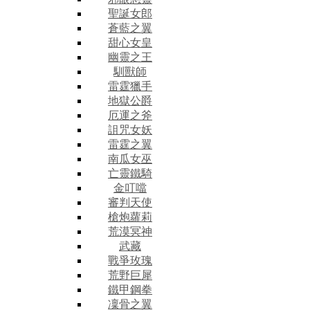
聖誕女郎
蒼藍之翼
甜心女皇
幽靈之王
馴獸師
雷霆獵手
地獄公爵
厄運之斧
詛咒女妖
雷霆之翼
南瓜女巫
亡靈鐵騎
金叮噹
審判天使
槍炮蘿莉
荒漠冥神
武藏
戰爭玫瑰
荒野巨犀
鐵甲鋼拳
凜骨之翼