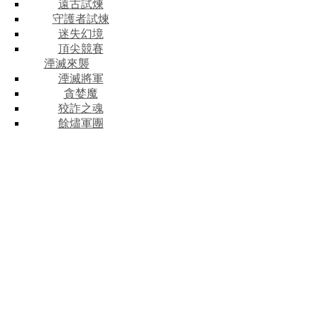
遠古試煉
守護者試煉
迷失幻境
頂尖競賽
湮滅來襲
湮滅將軍
貪婪魔
狡詐之魂
餘燼軍團