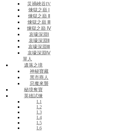
災禍峽谷IV
煉獄之巔 Ⅰ
煉獄之巔 Ⅱ
煉獄之巔 Ⅲ
煉獄之巔 Ⅳ
哀嚎深淵Ⅰ
哀嚎深淵Ⅱ
哀嚎深淵Ⅲ
哀嚎深淵Ⅳ
單人
遺落之境
神秘寶藏
黑市商人
惡魔來襲
秘境奪寶
英雄試煉
L1
L2
L3
L4
L5
L6