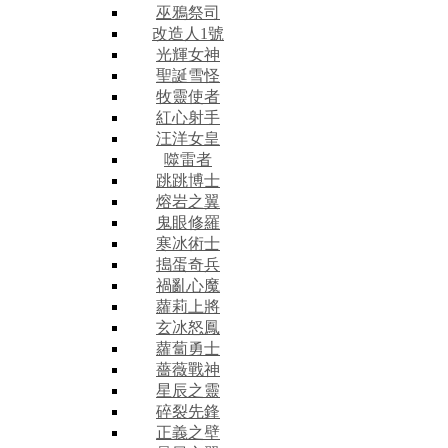
巫鴉祭司
改造人1號
光輝女神
聖誕雪怪
牧靈使者
紅心射手
汪洋女皇
噬雷者
跳跳博士
熔岩之翼
鬼眼修羅
寒冰術士
搗蛋奇兵
禍亂心魔
蘿莉上將
玄冰怒鳳
蘿蔔勇士
薔薇戰神
星辰之靈
碎裂先鋒
正義之壁