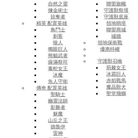
自然之靈
聯盟旗幟
煉金術士
守護獸祭壇
掠奪者
守護獸底座
精英 配置英雄
領地哨塔
角鬥士
聯盟商城
刺客
城牆
狼人
領地保衛戰
獨眼巨人
優惠特權
熊貓武者
守護獸召喚
薩滿祭司
荊棘女王
毒蛇女王
冰霜巨人
冰魔
赤焰戰馬
魚人守衛
魔晶獸犬
傳奇 配置英雄
聖堂飛獅
聖騎士
幽靈法師
影舞者
魅魔
山丘之王
德魯伊
雷神