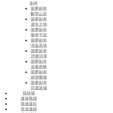
副本
噩夢副本
斷罪山谷
噩夢副本
遺失之地
噩夢副本
骸骨平原
噩夢副本
溶血高地
噩夢副本
恐懼沼澤
噩夢副本
巫毒密林
噩夢副本
絕望廢墟
噩夢副本
惡靈迷城
競技場
遺落戰場
英雄遠征
荒漠遺跡