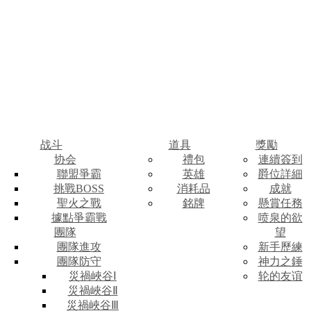
战斗
道具
獎勵
协会
禮包
連續簽到
聯盟爭霸
英雄
爵位詳細
挑戰BOSS
消耗品
成就
聖火之戰
銘牌
懸賞任務
據點爭霸戰
喷泉的欲
團隊
望
團隊進攻
新手歷練
團隊防守
神力之錘
災禍峽谷Ⅰ
轮的友谊
災禍峽谷Ⅱ
災禍峽谷Ⅲ