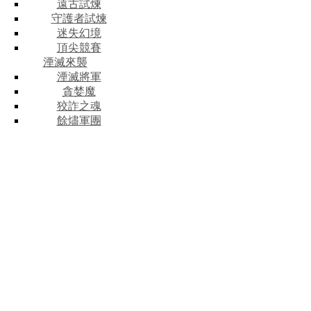
遠古試煉
守護者試煉
迷失幻境
頂尖競賽
湮滅來襲
湮滅將軍
貪婪魔
狡詐之魂
餘燼軍團