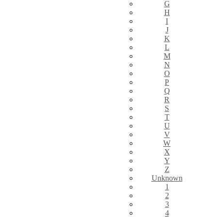
G
H
I
J
K
L
M
N
O
P
Q
R
S
T
U
V
W
X
Y
Z
Unknown
1
2
3
4