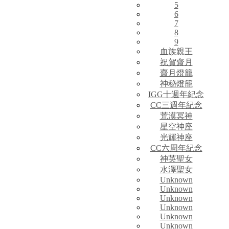
5
6
7
8
9
血族親王
祝賀齋月
齋月燈籠
神秘燈籠
IGG十週年紀念
CC三週年紀念
荒漠冥神
星空神座
光輝神座
CC六周年紀念
神英聖女
水澤聖女
Unknown
Unknown
Unknown
Unknown
Unknown
Unknown