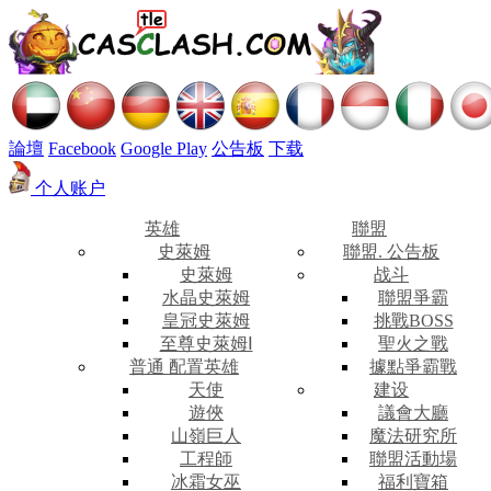
論壇
Facebook
Google Play
公告板
下载
个人账户
英雄
聯盟
史萊姆
聯盟. 公告板
史萊姆
战斗
水晶史萊姆
聯盟爭霸
皇冠史萊姆
挑戰BOSS
至尊史萊姆Ⅰ
聖火之戰
普通 配置英雄
據點爭霸戰
天使
建设
遊俠
議會大廳
山嶺巨人
魔法研究所
工程師
聯盟活動場
冰霜女巫
福利寶箱