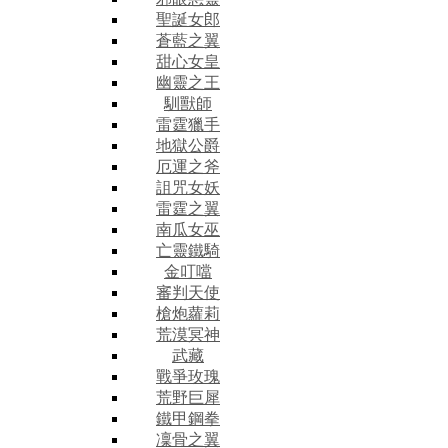
聖誕女郎
蒼藍之翼
甜心女皇
幽靈之王
馴獸師
雷霆獵手
地獄公爵
厄運之斧
詛咒女妖
雷霆之翼
南瓜女巫
亡靈鐵騎
金叮噹
審判天使
槍炮蘿莉
荒漠冥神
武藏
戰爭玫瑰
荒野巨犀
鐵甲鋼拳
凜骨之翼