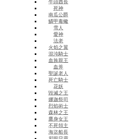
牛頭酋長
死神
南瓜公爵
鱗甲毒蠍
雪人
愛神
法老
火焰之翼
混沌騎士
血族親王
血斧
聖誕老人
死亡騎士
花妖
毀滅之王
娜迦祭司
烈焰術士
森林之王
鷹身女王
不死領主
海盜船長
邪眼惡靈