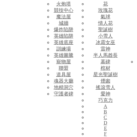
火炮塔
花
競技中心
玫瑰花
魔法屋
氣球
城牆
情人花
爆炸陷阱
聖誕樹
英雄陷阱
小雪人
英雄底座
冰霜女巫
訓練場
雷神
英雄圖騰
半人馬酋長
寵物屋
墓碑
聯盟
棺材
道具屋
星光聖誕樹
魂器大廳
煙囪
地精洞穴
搖滾雪人
守護者碑
愛神
巧克力
A
B
C
D
E
F