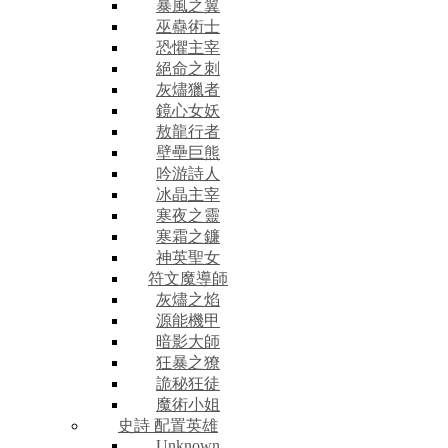
暴風之翼
巫蠱術士
恐懼主宰
絕命之刺
灰燼獵者
鏡心女妖
敖龍行者
壁壘巨熊
吟游詩人
冰晶主宰
寒夜之靈
寒霜之鐮
神英聖女
符文魔導師
灰燼之焰
源能機甲
暗影大師
狂暴之獠
詭秘狂徒
魔術小姐
史詩 配置英雄
Unknown