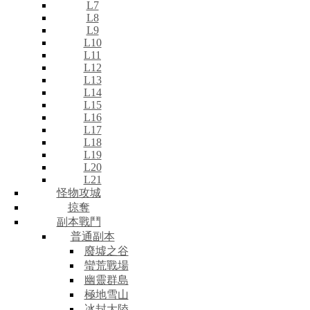
L7
L8
L9
L10
L11
L12
L13
L14
L15
L16
L17
L18
L19
L20
L21
怪物攻城
掠奪
副本戰鬥
普通副本
廢墟之谷
蠻荒戰場
幽靈群島
極地雪山
冰封大陸