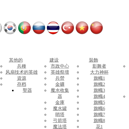
其他的
建设
裝飾
兵種
市政中心
影舞者
风扇技术的英雄
英雄祭壇
大力神杯
資源
兵營
旗幟1
存档
金礦
旗幟2
聖器
魔水收集
旗幟3
器
旗幟4
金庫
旗幟5
魔水罐
旗幟6
哨塔
旗幟7
弓箭塔
旗幟8
魔法塔
花1