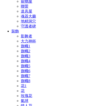
寵物屋
聯盟
道具屋
魂器大廳
地精洞穴
守護者碑
裝飾
影舞者
大力神杯
旗幟1
旗幟2
旗幟3
旗幟4
旗幟5
旗幟6
旗幟7
旗幟8
花1
花
玫瑰花
氣球
情人花