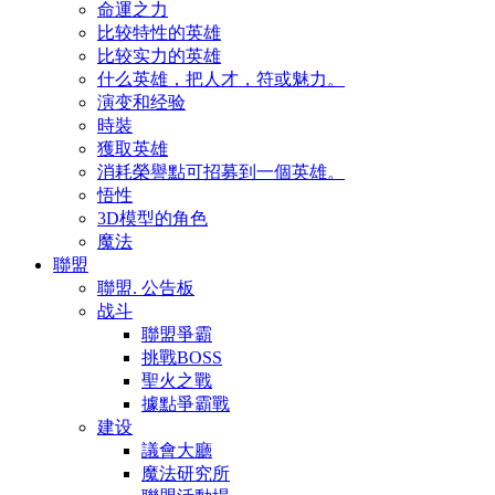
命運之力
比较特性的英雄
比较实力的英雄
什么英雄，把人才，符或魅力。
演变和经验
時裝
獲取英雄
消耗榮譽點可招募到一個英雄。
悟性
3D模型的角色
魔法
聯盟
聯盟. 公告板
战斗
聯盟爭霸
挑戰BOSS
聖火之戰
據點爭霸戰
建设
議會大廳
魔法研究所