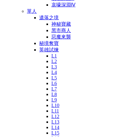
哀嚎深淵Ⅳ
單人
遺落之境
神秘寶藏
黑市商人
惡魔來襲
秘境奪寶
英雄試煉
L1
L2
L3
L4
L5
L6
L7
L8
L9
L10
L11
L12
L13
L14
L15