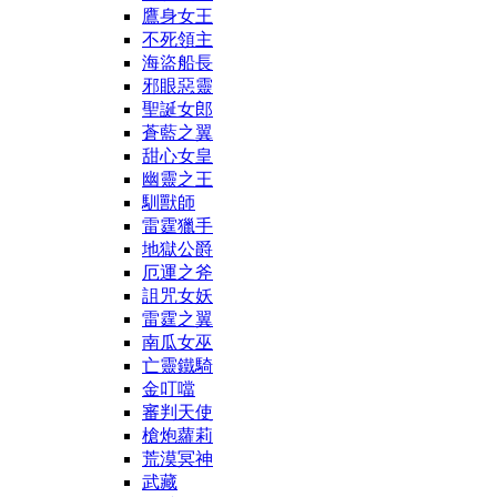
鷹身女王
不死領主
海盜船長
邪眼惡靈
聖誕女郎
蒼藍之翼
甜心女皇
幽靈之王
馴獸師
雷霆獵手
地獄公爵
厄運之斧
詛咒女妖
雷霆之翼
南瓜女巫
亡靈鐵騎
金叮噹
審判天使
槍炮蘿莉
荒漠冥神
武藏