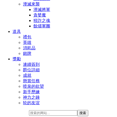
湮滅來襲
湮滅將軍
貪婪魔
狡詐之魂
餘燼軍團
道具
禮包
英雄
消耗品
銘牌
獎勵
連續簽到
爵位詳細
成就
懸賞任務
喷泉的欲望
新手歷練
神力之錘
轮的友谊