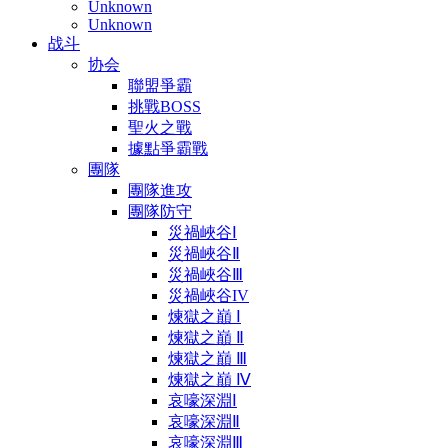
Unknown
Unknown
战斗
协会
聯盟爭霸
挑戰BOSS
聖火之戰
據點爭霸戰
團隊
團隊進攻
團隊防守
災禍峽谷Ⅰ
災禍峽谷Ⅱ
災禍峽谷Ⅲ
災禍峽谷IV
煉獄之巔 Ⅰ
煉獄之巔 Ⅱ
煉獄之巔 Ⅲ
煉獄之巔 Ⅳ
哀嚎深淵Ⅰ
哀嚎深淵Ⅱ
哀嚎深淵Ⅲ