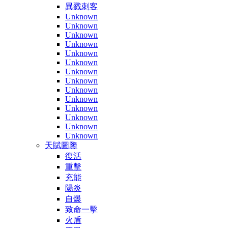
異戮刺客
Unknown
Unknown
Unknown
Unknown
Unknown
Unknown
Unknown
Unknown
Unknown
Unknown
Unknown
Unknown
Unknown
Unknown
天賦圖鑒
復活
重擊
充能
陽炎
自爆
致命一擊
火盾