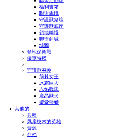
聯盟活動場
福利寶箱
聯盟旗幟
守護獸祭壇
守護獸底座
領地哨塔
聯盟商城
城牆
領地保衛戰
優惠特權
守護獸召喚
荊棘女王
冰霜巨人
赤焰戰馬
魔晶獸犬
聖堂飛獅
其他的
兵種
风扇技术的英雄
資源
存档