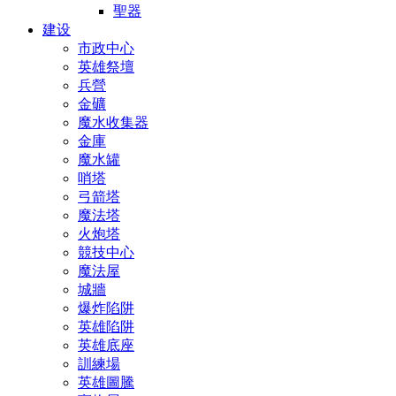
聖器
建设
市政中心
英雄祭壇
兵營
金礦
魔水收集器
金庫
魔水罐
哨塔
弓箭塔
魔法塔
火炮塔
競技中心
魔法屋
城牆
爆炸陷阱
英雄陷阱
英雄底座
訓練場
英雄圖騰