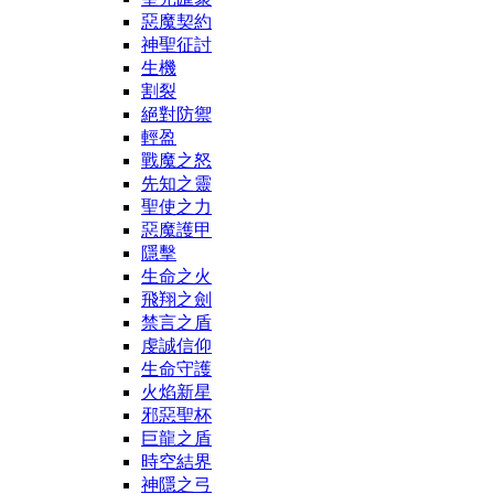
惡魔契約
神聖征討
生機
割裂
絕對防禦
輕盈
戰魔之怒
先知之靈
聖使之力
惡魔護甲
隱擊
生命之火
飛翔之劍
禁言之盾
虔誠信仰
生命守護
火焰新星
邪惡聖杯
巨龍之盾
時空結界
神隱之弓