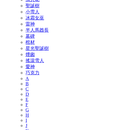
聖誕樹
小雪人
冰霜女巫
雷神
半人馬酋長
墓碑
棺材
星光聖誕樹
煙囪
搖滾雪人
愛神
巧克力
A
B
C
D
E
F
G
H
I
J