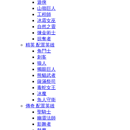
遊俠
山嶺巨人
工程師
冰霜女巫
自然之靈
煉金術士
掠奪者
精英 配置英雄
角鬥士
刺客
狼人
獨眼巨人
熊貓武者
薩滿祭司
毒蛇女王
冰魔
魚人守衛
傳奇 配置英雄
聖騎士
幽靈法師
影舞者