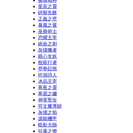
薔薇戰神
星辰之靈
碎裂先鋒
正義之壁
暴風之翼
巫蠱術士
恐懼主宰
絕命之刺
灰燼獵者
鏡心女妖
敖龍行者
壁壘巨熊
吟游詩人
冰晶主宰
寒夜之靈
寒霜之鐮
神英聖女
符文魔導師
灰燼之焰
源能機甲
暗影大師
狂暴之獠