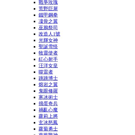
戰爭玫瑰
荒野巨犀
鐵甲鋼拳
凜骨之翼
巫鴉祭司
改造人1號
光輝女神
聖誕雪怪
牧靈使者
紅心射手
汪洋女皇
噬雷者
跳跳博士
熔岩之翼
鬼眼修羅
寒冰術士
搗蛋奇兵
禍亂心魔
蘿莉上將
玄冰怒鳳
蘿蔔勇士