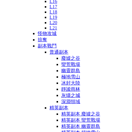
L16
L17
L18
L19
L20
L21
怪物攻城
掠奪
副本戰鬥
普通副本
廢墟之谷
蠻荒戰場
幽靈群島
極地雪山
冰封大陸
靜謐雨林
灰燼之城
深淵領域
精英副本
精英副本 廢墟之谷
精英副本 蠻荒戰場
精英副本 幽靈群島