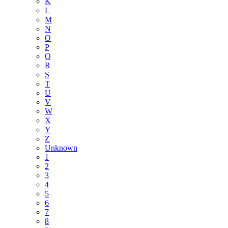
K
L
M
N
O
P
Q
R
S
T
U
V
W
X
Y
Z
Unknown
1
2
3
4
5
6
7
8