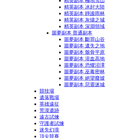
精英副本 極地雪山
精英副本 冰封大陸
精英副本 靜謐雨林
精英副本 灰燼之城
精英副本 深淵領域
噩夢副本 普通副本
噩夢副本 斷罪山谷
噩夢副本 遺失之地
噩夢副本 骸骨平原
噩夢副本 溶血高地
噩夢副本 恐懼沼澤
噩夢副本 巫毒密林
噩夢副本 絕望廢墟
噩夢副本 惡靈迷城
競技場
遺落戰場
英雄遠征
荒漠遺跡
遠古試煉
守護者試煉
迷失幻境
頂尖競賽