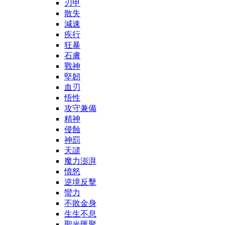
刃甲
散失
減速
疾行
狂暴
石膚
戰神
堅韌
血刃
悟性
攻守兼備
精神
侵蝕
神罰
天譴
魔力澎湃
憤怒
逆境反擊
蠻力
不敗金身
生生不息
聖光匯聚