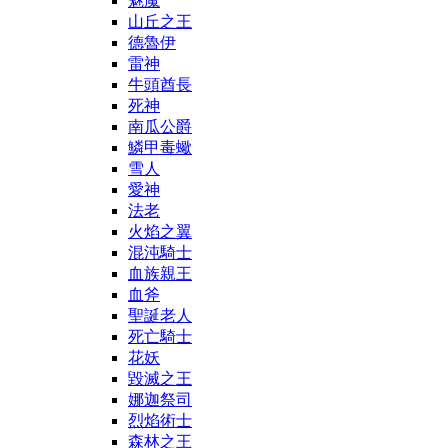
魅魔
山丘之王
德魯伊
雷神
牛頭酋長
死神
南瓜公爵
鱗甲毒蠍
雪人
愛神
法老
火焰之翼
混沌騎士
血族親王
血斧
聖誕老人
死亡騎士
花妖
毀滅之王
娜迦祭司
烈焰術士
森林之王