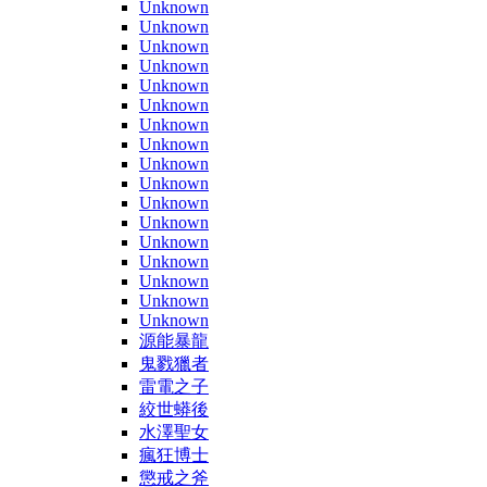
Unknown
Unknown
Unknown
Unknown
Unknown
Unknown
Unknown
Unknown
Unknown
Unknown
Unknown
Unknown
Unknown
Unknown
Unknown
Unknown
Unknown
源能暴龍
鬼戮獵者
雷電之子
絞世蟒後
水澤聖女
瘋狂博士
懲戒之斧