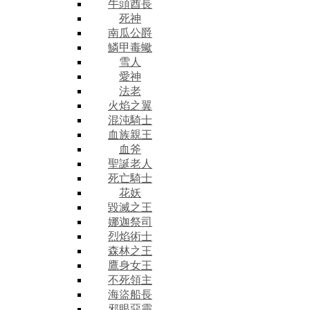
牛頭酋長
死神
南瓜公爵
鱗甲毒蠍
雪人
愛神
法老
火焰之翼
混沌騎士
血族親王
血斧
聖誕老人
死亡騎士
花妖
毀滅之王
娜迦祭司
烈焰術士
森林之王
鷹身女王
不死領主
海盜船長
邪眼惡靈