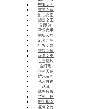
聖誕女郎
蒼藍之翼
甜心女皇
幽靈之王
馴獸師
雷霆獵手
地獄公爵
厄運之斧
詛咒女妖
雷霆之翼
南瓜女巫
亡靈鐵騎
金叮噹
審判天使
槍炮蘿莉
荒漠冥神
武藏
戰爭玫瑰
荒野巨犀
鐵甲鋼拳
凜骨之翼