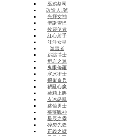
巫鴉祭司
改造人1號
光輝女神
聖誕雪怪
牧靈使者
紅心射手
汪洋女皇
噬雷者
跳跳博士
熔岩之翼
鬼眼修羅
寒冰術士
搗蛋奇兵
禍亂心魔
蘿莉上將
玄冰怒鳳
蘿蔔勇士
薔薇戰神
星辰之靈
碎裂先鋒
正義之壁