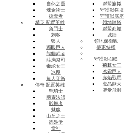
自然之靈
聯盟旗幟
煉金術士
守護獸祭壇
掠奪者
守護獸底座
精英 配置英雄
領地哨塔
角鬥士
聯盟商城
刺客
城牆
狼人
領地保衛戰
獨眼巨人
優惠特權
熊貓武者
守護獸召喚
薩滿祭司
荊棘女王
毒蛇女王
冰霜巨人
冰魔
赤焰戰馬
魚人守衛
魔晶獸犬
傳奇 配置英雄
聖堂飛獅
聖騎士
幽靈法師
影舞者
魅魔
山丘之王
德魯伊
雷神