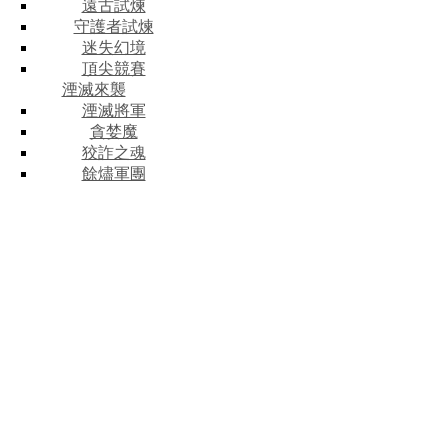
遠古試煉
守護者試煉
迷失幻境
頂尖競賽
湮滅來襲
湮滅將軍
貪婪魔
狡詐之魂
餘燼軍團