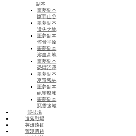
副本
噩夢副本
斷罪山谷
噩夢副本
遺失之地
噩夢副本
骸骨平原
噩夢副本
溶血高地
噩夢副本
恐懼沼澤
噩夢副本
巫毒密林
噩夢副本
絕望廢墟
噩夢副本
惡靈迷城
競技場
遺落戰場
英雄遠征
荒漠遺跡