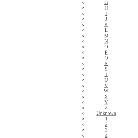
G
H
I
J
K
L
M
N
O
P
Q
R
S
T
U
V
W
X
Y
Z
Unknown
1
2
3
4