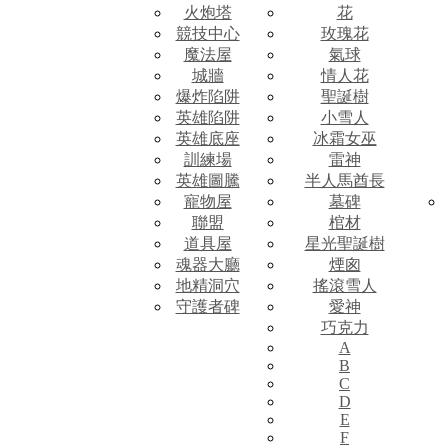
火炮塔
花
競技中心
玫瑰花
魔法屋
氣球
城牆
情人花
爆炸陷阱
聖誕樹
英雄陷阱
小雪人
英雄底座
冰霜女巫
訓練場
雷神
英雄圖騰
半人馬酋長
寵物屋
墓碑
聯盟
棺材
道具屋
星光聖誕樹
魂器大廳
煙囪
地精洞穴
搖滾雪人
守護者碑
愛神
巧克力
A
B
C
D
E
F