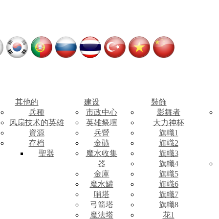
其他的
建设
裝飾
兵種
市政中心
影舞者
风扇技术的英雄
英雄祭壇
大力神杯
資源
兵營
旗幟1
存档
金礦
旗幟2
聖器
魔水收集
旗幟3
器
旗幟4
金庫
旗幟5
魔水罐
旗幟6
哨塔
旗幟7
弓箭塔
旗幟8
魔法塔
花1