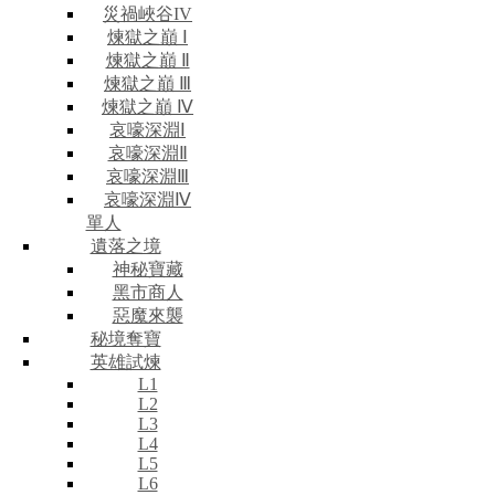
災禍峽谷IV
煉獄之巔 Ⅰ
煉獄之巔 Ⅱ
煉獄之巔 Ⅲ
煉獄之巔 Ⅳ
哀嚎深淵Ⅰ
哀嚎深淵Ⅱ
哀嚎深淵Ⅲ
哀嚎深淵Ⅳ
單人
遺落之境
神秘寶藏
黑市商人
惡魔來襲
秘境奪寶
英雄試煉
L1
L2
L3
L4
L5
L6