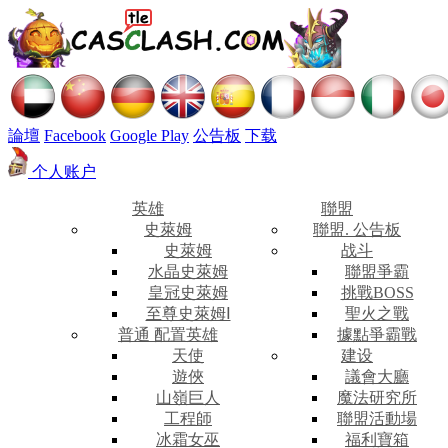
論壇
Facebook
Google Play
公告板
下载
个人账户
英雄
聯盟
史萊姆
聯盟. 公告板
史萊姆
战斗
水晶史萊姆
聯盟爭霸
皇冠史萊姆
挑戰BOSS
至尊史萊姆Ⅰ
聖火之戰
普通 配置英雄
據點爭霸戰
天使
建设
遊俠
議會大廳
山嶺巨人
魔法研究所
工程師
聯盟活動場
冰霜女巫
福利寶箱