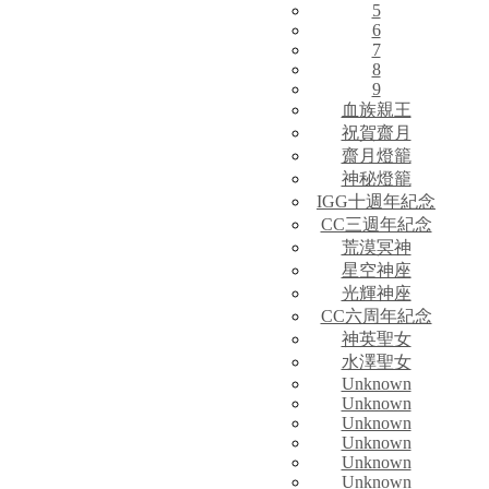
5
6
7
8
9
血族親王
祝賀齋月
齋月燈籠
神秘燈籠
IGG十週年紀念
CC三週年紀念
荒漠冥神
星空神座
光輝神座
CC六周年紀念
神英聖女
水澤聖女
Unknown
Unknown
Unknown
Unknown
Unknown
Unknown