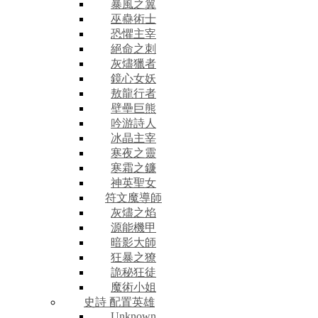
暴風之翼
巫蠱術士
恐懼主宰
絕命之刺
灰燼獵者
鏡心女妖
敖龍行者
壁壘巨熊
吟游詩人
冰晶主宰
寒夜之靈
寒霜之鐮
神英聖女
符文魔導師
灰燼之焰
源能機甲
暗影大師
狂暴之獠
詭秘狂徒
魔術小姐
史詩 配置英雄
Unknown