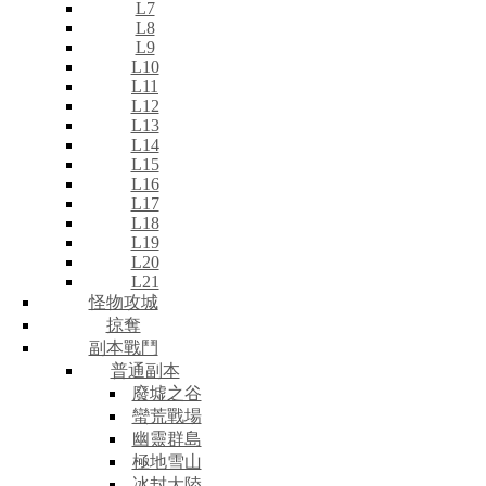
L7
L8
L9
L10
L11
L12
L13
L14
L15
L16
L17
L18
L19
L20
L21
怪物攻城
掠奪
副本戰鬥
普通副本
廢墟之谷
蠻荒戰場
幽靈群島
極地雪山
冰封大陸