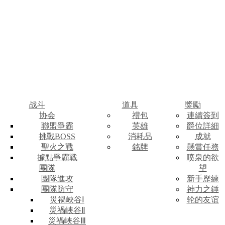
战斗
道具
獎勵
协会
禮包
連續簽到
聯盟爭霸
英雄
爵位詳細
挑戰BOSS
消耗品
成就
聖火之戰
銘牌
懸賞任務
據點爭霸戰
喷泉的欲
團隊
望
團隊進攻
新手歷練
團隊防守
神力之錘
災禍峽谷Ⅰ
轮的友谊
災禍峽谷Ⅱ
災禍峽谷Ⅲ