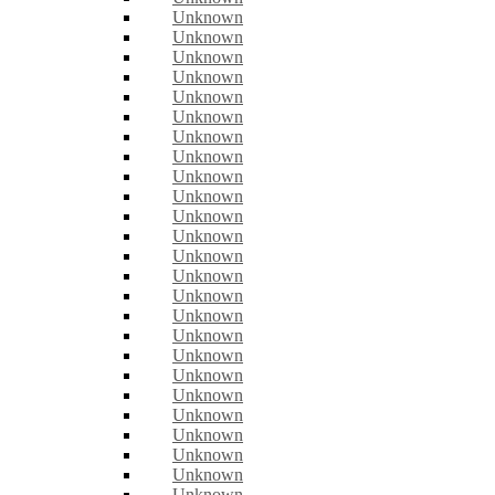
Unknown
Unknown
Unknown
Unknown
Unknown
Unknown
Unknown
Unknown
Unknown
Unknown
Unknown
Unknown
Unknown
Unknown
Unknown
Unknown
Unknown
Unknown
Unknown
Unknown
Unknown
Unknown
Unknown
Unknown
Unknown