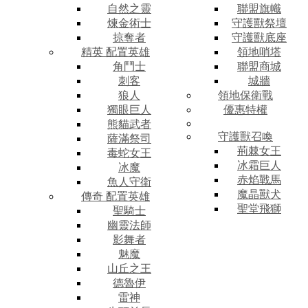
自然之靈
聯盟旗幟
煉金術士
守護獸祭壇
掠奪者
守護獸底座
精英 配置英雄
領地哨塔
角鬥士
聯盟商城
刺客
城牆
狼人
領地保衛戰
獨眼巨人
優惠特權
熊貓武者
守護獸召喚
薩滿祭司
荊棘女王
毒蛇女王
冰霜巨人
冰魔
赤焰戰馬
魚人守衛
魔晶獸犬
傳奇 配置英雄
聖堂飛獅
聖騎士
幽靈法師
影舞者
魅魔
山丘之王
德魯伊
雷神