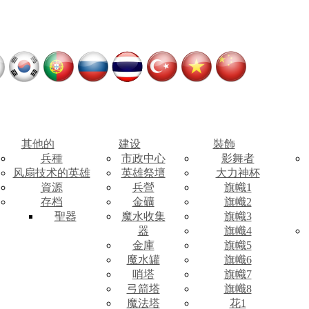
其他的
建设
裝飾
兵種
市政中心
影舞者
风扇技术的英雄
英雄祭壇
大力神杯
資源
兵營
旗幟1
存档
金礦
旗幟2
聖器
魔水收集
旗幟3
器
旗幟4
金庫
旗幟5
魔水罐
旗幟6
哨塔
旗幟7
弓箭塔
旗幟8
魔法塔
花1