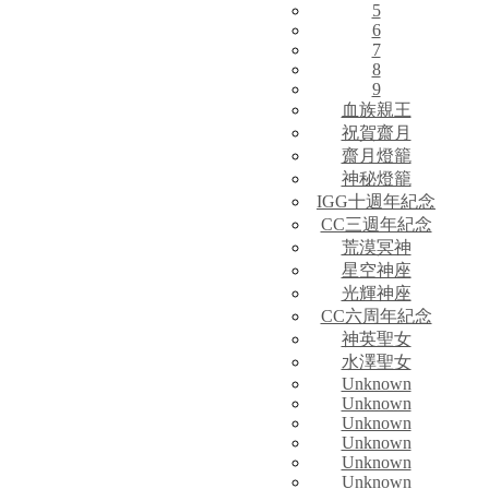
5
6
7
8
9
血族親王
祝賀齋月
齋月燈籠
神秘燈籠
IGG十週年紀念
CC三週年紀念
荒漠冥神
星空神座
光輝神座
CC六周年紀念
神英聖女
水澤聖女
Unknown
Unknown
Unknown
Unknown
Unknown
Unknown