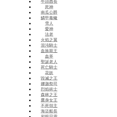
牛頭酋長
死神
南瓜公爵
鱗甲毒蠍
雪人
愛神
法老
火焰之翼
混沌騎士
血族親王
血斧
聖誕老人
死亡騎士
花妖
毀滅之王
娜迦祭司
烈焰術士
森林之王
鷹身女王
不死領主
海盜船長
邪眼惡靈