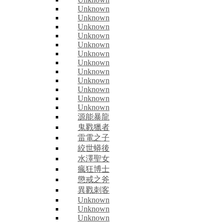
Unknown
Unknown
Unknown
Unknown
Unknown
Unknown
Unknown
Unknown
Unknown
Unknown
Unknown
Unknown
源能暴龍
鬼戮獵者
雷電之子
絞世蟒後
水澤聖女
瘋狂博士
懲戒之斧
異戮刺客
Unknown
Unknown
Unknown