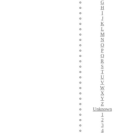
G
H
I
J
K
L
M
N
O
P
Q
R
S
T
U
V
W
X
Y
Z
Unknown
1
2
3
4