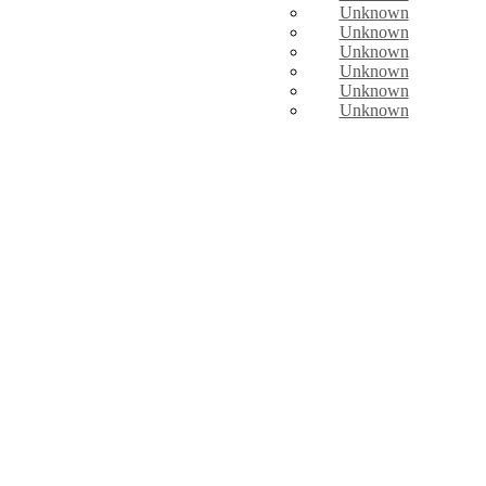
Unknown
Unknown
Unknown
Unknown
Unknown
Unknown