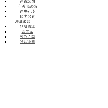
遠古試煉
守護者試煉
迷失幻境
頂尖競賽
湮滅來襲
湮滅將軍
貪婪魔
狡詐之魂
餘燼軍團