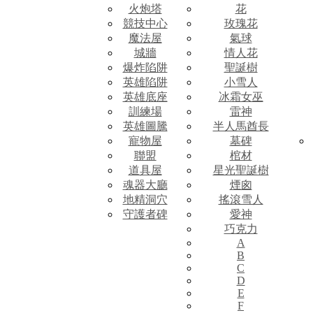
火炮塔
花
競技中心
玫瑰花
魔法屋
氣球
城牆
情人花
爆炸陷阱
聖誕樹
英雄陷阱
小雪人
英雄底座
冰霜女巫
訓練場
雷神
英雄圖騰
半人馬酋長
寵物屋
墓碑
聯盟
棺材
道具屋
星光聖誕樹
魂器大廳
煙囪
地精洞穴
搖滾雪人
守護者碑
愛神
巧克力
A
B
C
D
E
F