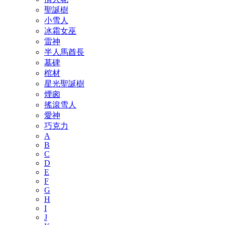
聖誕樹
小雪人
冰霜女巫
雷神
半人馬酋長
墓碑
棺材
星光聖誕樹
煙囪
搖滾雪人
愛神
巧克力
A
B
C
D
E
F
G
H
I
J