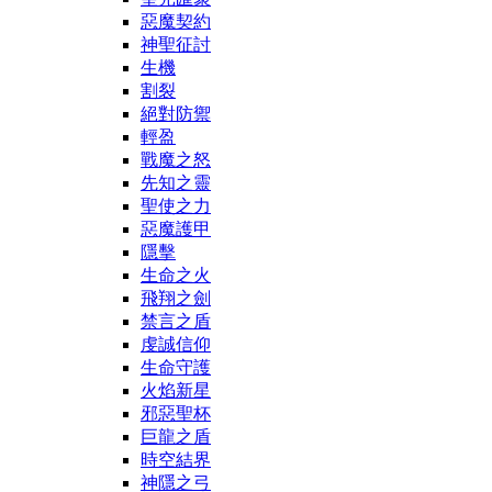
惡魔契約
神聖征討
生機
割裂
絕對防禦
輕盈
戰魔之怒
先知之靈
聖使之力
惡魔護甲
隱擊
生命之火
飛翔之劍
禁言之盾
虔誠信仰
生命守護
火焰新星
邪惡聖杯
巨龍之盾
時空結界
神隱之弓