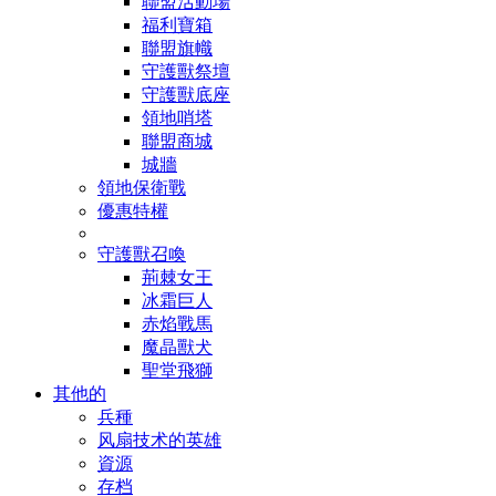
聯盟活動場
福利寶箱
聯盟旗幟
守護獸祭壇
守護獸底座
領地哨塔
聯盟商城
城牆
領地保衛戰
優惠特權
守護獸召喚
荊棘女王
冰霜巨人
赤焰戰馬
魔晶獸犬
聖堂飛獅
其他的
兵種
风扇技术的英雄
資源
存档