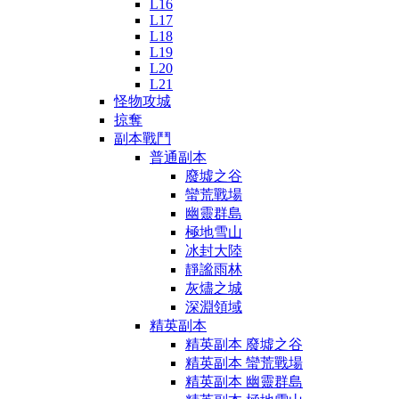
L16
L17
L18
L19
L20
L21
怪物攻城
掠奪
副本戰鬥
普通副本
廢墟之谷
蠻荒戰場
幽靈群島
極地雪山
冰封大陸
靜謐雨林
灰燼之城
深淵領域
精英副本
精英副本 廢墟之谷
精英副本 蠻荒戰場
精英副本 幽靈群島