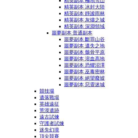
精英副本 極地雪山
精英副本 冰封大陸
精英副本 靜謐雨林
精英副本 灰燼之城
精英副本 深淵領域
噩夢副本 普通副本
噩夢副本 斷罪山谷
噩夢副本 遺失之地
噩夢副本 骸骨平原
噩夢副本 溶血高地
噩夢副本 恐懼沼澤
噩夢副本 巫毒密林
噩夢副本 絕望廢墟
噩夢副本 惡靈迷城
競技場
遺落戰場
英雄遠征
荒漠遺跡
遠古試煉
守護者試煉
迷失幻境
頂尖競賽