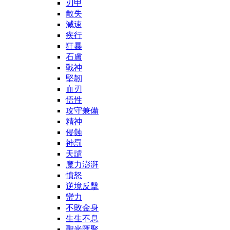
刃甲
散失
減速
疾行
狂暴
石膚
戰神
堅韌
血刃
悟性
攻守兼備
精神
侵蝕
神罰
天譴
魔力澎湃
憤怒
逆境反擊
蠻力
不敗金身
生生不息
聖光匯聚