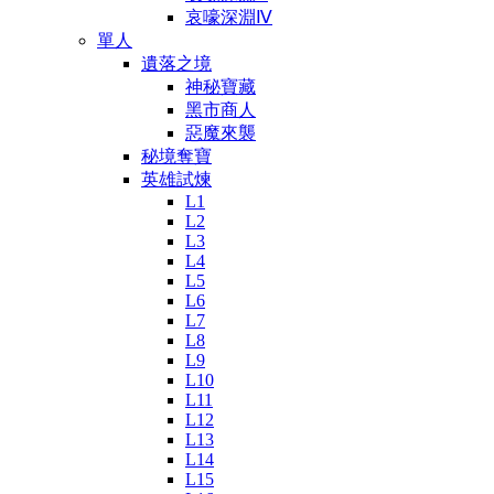
哀嚎深淵Ⅳ
單人
遺落之境
神秘寶藏
黑市商人
惡魔來襲
秘境奪寶
英雄試煉
L1
L2
L3
L4
L5
L6
L7
L8
L9
L10
L11
L12
L13
L14
L15