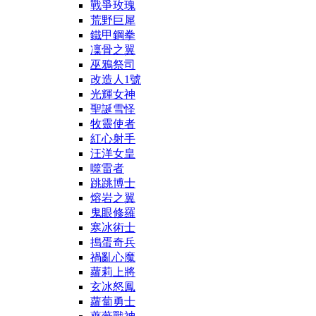
戰爭玫瑰
荒野巨犀
鐵甲鋼拳
凜骨之翼
巫鴉祭司
改造人1號
光輝女神
聖誕雪怪
牧靈使者
紅心射手
汪洋女皇
噬雷者
跳跳博士
熔岩之翼
鬼眼修羅
寒冰術士
搗蛋奇兵
禍亂心魔
蘿莉上將
玄冰怒鳳
蘿蔔勇士