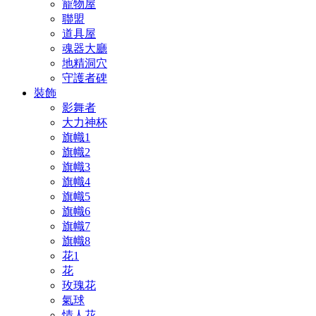
寵物屋
聯盟
道具屋
魂器大廳
地精洞穴
守護者碑
裝飾
影舞者
大力神杯
旗幟1
旗幟2
旗幟3
旗幟4
旗幟5
旗幟6
旗幟7
旗幟8
花1
花
玫瑰花
氣球
情人花