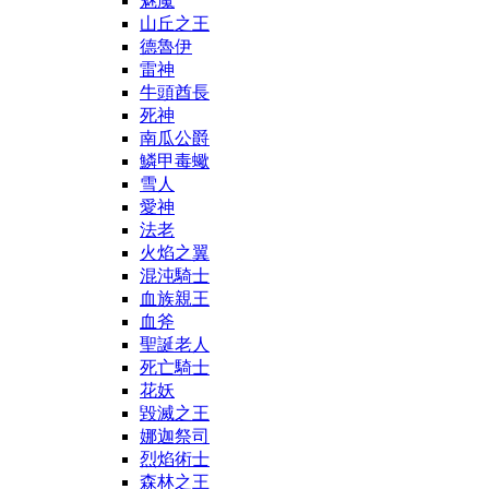
魅魔
山丘之王
德魯伊
雷神
牛頭酋長
死神
南瓜公爵
鱗甲毒蠍
雪人
愛神
法老
火焰之翼
混沌騎士
血族親王
血斧
聖誕老人
死亡騎士
花妖
毀滅之王
娜迦祭司
烈焰術士
森林之王