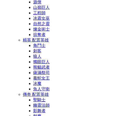
遊俠
山嶺巨人
工程師
冰霜女巫
自然之靈
煉金術士
掠奪者
精英 配置英雄
角鬥士
刺客
狼人
獨眼巨人
熊貓武者
薩滿祭司
毒蛇女王
冰魔
魚人守衛
傳奇 配置英雄
聖騎士
幽靈法師
影舞者