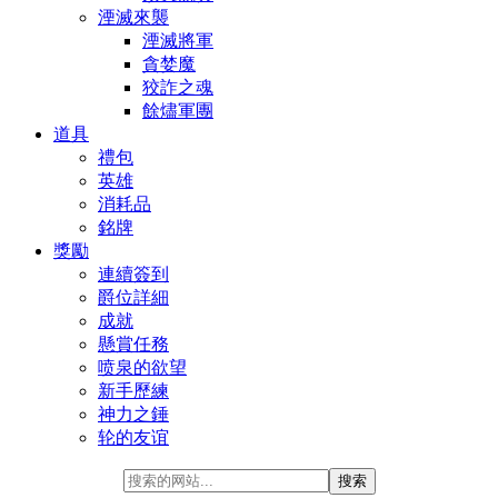
湮滅來襲
湮滅將軍
貪婪魔
狡詐之魂
餘燼軍團
道具
禮包
英雄
消耗品
銘牌
獎勵
連續簽到
爵位詳細
成就
懸賞任務
喷泉的欲望
新手歷練
神力之錘
轮的友谊