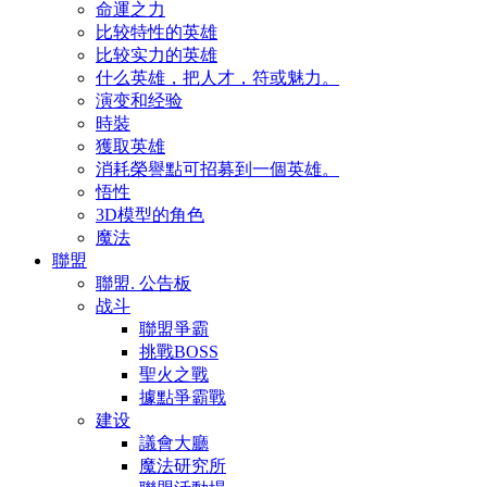
命運之力
比较特性的英雄
比较实力的英雄
什么英雄，把人才，符或魅力。
演变和经验
時裝
獲取英雄
消耗榮譽點可招募到一個英雄。
悟性
3D模型的角色
魔法
聯盟
聯盟. 公告板
战斗
聯盟爭霸
挑戰BOSS
聖火之戰
據點爭霸戰
建设
議會大廳
魔法研究所