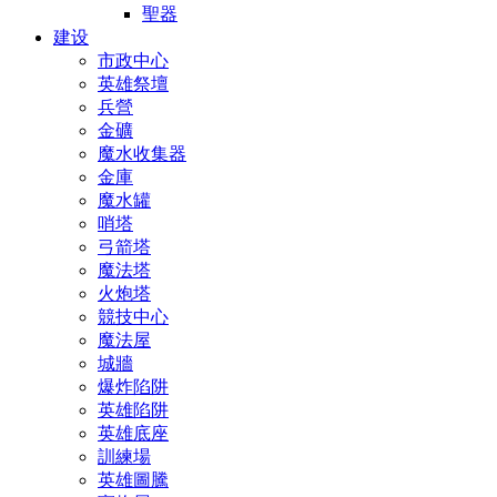
聖器
建设
市政中心
英雄祭壇
兵營
金礦
魔水收集器
金庫
魔水罐
哨塔
弓箭塔
魔法塔
火炮塔
競技中心
魔法屋
城牆
爆炸陷阱
英雄陷阱
英雄底座
訓練場
英雄圖騰