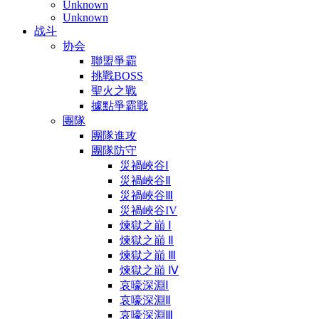
Unknown
Unknown
战斗
协会
聯盟爭霸
挑戰BOSS
聖火之戰
據點爭霸戰
團隊
團隊進攻
團隊防守
災禍峽谷Ⅰ
災禍峽谷Ⅱ
災禍峽谷Ⅲ
災禍峽谷IV
煉獄之巔 Ⅰ
煉獄之巔 Ⅱ
煉獄之巔 Ⅲ
煉獄之巔 Ⅳ
哀嚎深淵Ⅰ
哀嚎深淵Ⅱ
哀嚎深淵Ⅲ