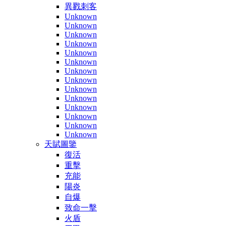
異戮刺客
Unknown
Unknown
Unknown
Unknown
Unknown
Unknown
Unknown
Unknown
Unknown
Unknown
Unknown
Unknown
Unknown
Unknown
天賦圖鑒
復活
重擊
充能
陽炎
自爆
致命一擊
火盾