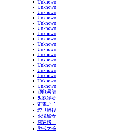
Unknown
Unknown
Unknown
Unknown
Unknown
Unknown
Unknown
Unknown
Unknown
Unknown
Unknown
Unknown
Unknown
Unknown
Unknown
Unknown
Unknown
源能暴龍
鬼戮獵者
雷電之子
絞世蟒後
水澤聖女
瘋狂博士
懲戒之斧