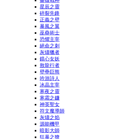
薔薇戰神
星辰之靈
碎裂先鋒
正義之壁
暴風之翼
巫蠱術士
恐懼主宰
絕命之刺
灰燼獵者
鏡心女妖
敖龍行者
壁壘巨熊
吟游詩人
冰晶主宰
寒夜之靈
寒霜之鐮
神英聖女
符文魔導師
灰燼之焰
源能機甲
暗影大師
狂暴之獠