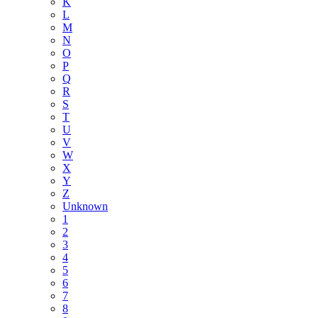
K
L
M
N
O
P
Q
R
S
T
U
V
W
X
Y
Z
Unknown
1
2
3
4
5
6
7
8