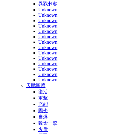
異戮刺客
Unknown
Unknown
Unknown
Unknown
Unknown
Unknown
Unknown
Unknown
Unknown
Unknown
Unknown
Unknown
Unknown
Unknown
天賦圖鑒
復活
重擊
充能
陽炎
自爆
致命一擊
火盾