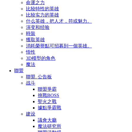
命運之力
比较特性的英雄
比较实力的英雄
什么英雄，把人才，符或魅力。
演变和经验
時裝
獲取英雄
消耗榮譽點可招募到一個英雄。
悟性
3D模型的角色
魔法
聯盟
聯盟. 公告板
战斗
聯盟爭霸
挑戰BOSS
聖火之戰
據點爭霸戰
建设
議會大廳
魔法研究所