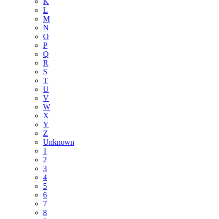
K
L
M
N
O
P
Q
R
S
T
U
V
W
X
Y
Z
Unknown
1
2
3
4
5
6
7
8