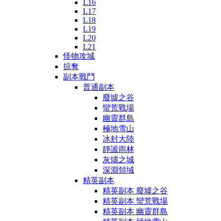
L16
L17
L18
L19
L20
L21
怪物攻城
掠奪
副本戰鬥
普通副本
廢墟之谷
蠻荒戰場
幽靈群島
極地雪山
冰封大陸
靜謐雨林
灰燼之城
深淵領域
精英副本
精英副本 廢墟之谷
精英副本 蠻荒戰場
精英副本 幽靈群島