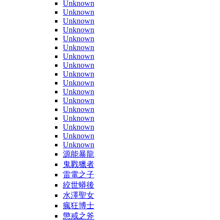
Unknown
Unknown
Unknown
Unknown
Unknown
Unknown
Unknown
Unknown
Unknown
Unknown
Unknown
Unknown
Unknown
Unknown
Unknown
Unknown
Unknown
源能暴龍
鬼戮獵者
雷電之子
絞世蟒後
水澤聖女
瘋狂博士
懲戒之斧