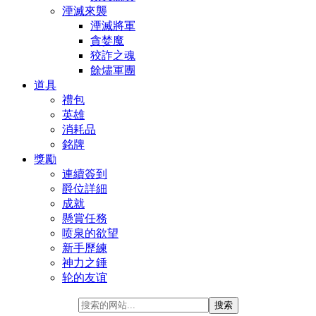
湮滅來襲
湮滅將軍
貪婪魔
狡詐之魂
餘燼軍團
道具
禮包
英雄
消耗品
銘牌
獎勵
連續簽到
爵位詳細
成就
懸賞任務
喷泉的欲望
新手歷練
神力之錘
轮的友谊