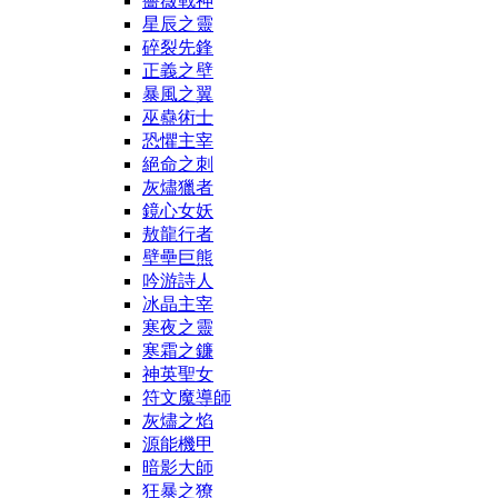
薔薇戰神
星辰之靈
碎裂先鋒
正義之壁
暴風之翼
巫蠱術士
恐懼主宰
絕命之刺
灰燼獵者
鏡心女妖
敖龍行者
壁壘巨熊
吟游詩人
冰晶主宰
寒夜之靈
寒霜之鐮
神英聖女
符文魔導師
灰燼之焰
源能機甲
暗影大師
狂暴之獠