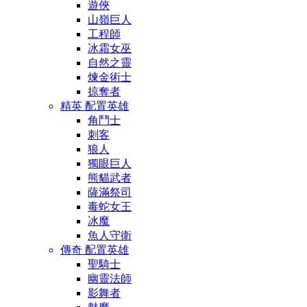
遊俠
山嶺巨人
工程師
冰霜女巫
自然之靈
煉金術士
掠奪者
精英 配置英雄
角鬥士
刺客
狼人
獨眼巨人
熊貓武者
薩滿祭司
毒蛇女王
冰魔
魚人守衛
傳奇 配置英雄
聖騎士
幽靈法師
影舞者