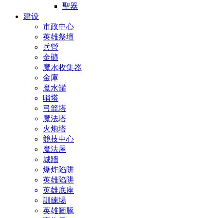
聖器
建设
市政中心
英雄祭壇
兵營
金礦
魔水收集器
金庫
魔水罐
哨塔
弓箭塔
魔法塔
火炮塔
競技中心
魔法屋
城牆
爆炸陷阱
英雄陷阱
英雄底座
訓練場
英雄圖騰