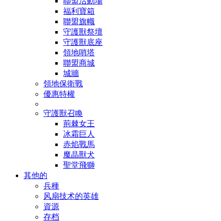
聯盟活動場
福利寶箱
聯盟旗幟
守護獸祭壇
守護獸底座
領地哨塔
聯盟商城
城牆
領地保衛戰
優惠特權
守護獸召喚
荊棘女王
冰霜巨人
赤焰戰馬
魔晶獸犬
聖堂飛獅
其他的
兵種
风扇技术的英雄
資源
存档