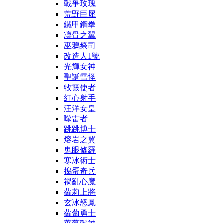
戰爭玫瑰
荒野巨犀
鐵甲鋼拳
凜骨之翼
巫鴉祭司
改造人1號
光輝女神
聖誕雪怪
牧靈使者
紅心射手
汪洋女皇
噬雷者
跳跳博士
熔岩之翼
鬼眼修羅
寒冰術士
搗蛋奇兵
禍亂心魔
蘿莉上將
玄冰怒鳳
蘿蔔勇士