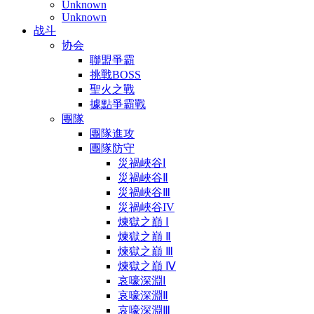
Unknown
Unknown
战斗
协会
聯盟爭霸
挑戰BOSS
聖火之戰
據點爭霸戰
團隊
團隊進攻
團隊防守
災禍峽谷Ⅰ
災禍峽谷Ⅱ
災禍峽谷Ⅲ
災禍峽谷IV
煉獄之巔 Ⅰ
煉獄之巔 Ⅱ
煉獄之巔 Ⅲ
煉獄之巔 Ⅳ
哀嚎深淵Ⅰ
哀嚎深淵Ⅱ
哀嚎深淵Ⅲ