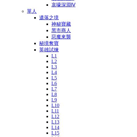
哀嚎深淵Ⅳ
單人
遺落之境
神秘寶藏
黑市商人
惡魔來襲
秘境奪寶
英雄試煉
L1
L2
L3
L4
L5
L6
L7
L8
L9
L10
L11
L12
L13
L14
L15