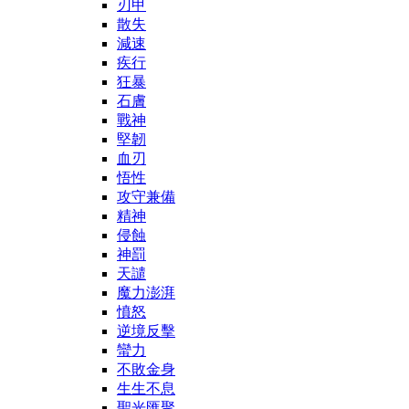
刃甲
散失
減速
疾行
狂暴
石膚
戰神
堅韌
血刃
悟性
攻守兼備
精神
侵蝕
神罰
天譴
魔力澎湃
憤怒
逆境反擊
蠻力
不敗金身
生生不息
聖光匯聚