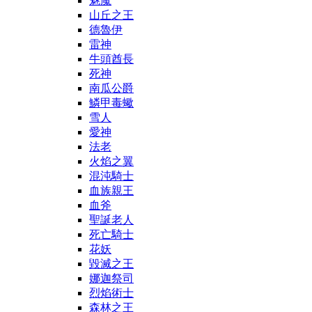
魅魔
山丘之王
德魯伊
雷神
牛頭酋長
死神
南瓜公爵
鱗甲毒蠍
雪人
愛神
法老
火焰之翼
混沌騎士
血族親王
血斧
聖誕老人
死亡騎士
花妖
毀滅之王
娜迦祭司
烈焰術士
森林之王