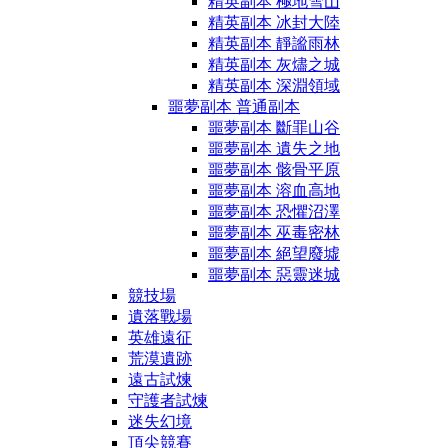
精英副本 極地雪山
精英副本 冰封大陸
精英副本 靜謐雨林
精英副本 灰燼之城
精英副本 深淵領域
噩夢副本 普通副本
噩夢副本 斷罪山谷
噩夢副本 遺失之地
噩夢副本 骸骨平原
噩夢副本 溶血高地
噩夢副本 恐懼沼澤
噩夢副本 巫毒密林
噩夢副本 絕望廢墟
噩夢副本 惡靈迷城
競技場
遺落戰場
英雄遠征
荒漠遺跡
遠古試煉
守護者試煉
迷失幻境
頂尖競賽