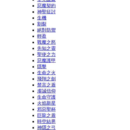
惡魔契約
神聖征討
生機
割裂
絕對防禦
輕盈
戰魔之怒
先知之靈
聖使之力
惡魔護甲
隱擊
生命之火
飛翔之劍
禁言之盾
虔誠信仰
生命守護
火焰新星
邪惡聖杯
巨龍之盾
時空結界
神隱之弓