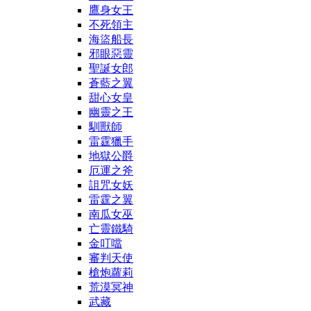
鷹身女王
不死領主
海盜船長
邪眼惡靈
聖誕女郎
蒼藍之翼
甜心女皇
幽靈之王
馴獸師
雷霆獵手
地獄公爵
厄運之斧
詛咒女妖
雷霆之翼
南瓜女巫
亡靈鐵騎
金叮噹
審判天使
槍炮蘿莉
荒漠冥神
武藏