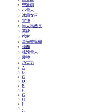
聖誕樹
小雪人
冰霜女巫
雷神
半人馬酋長
墓碑
棺材
星光聖誕樹
煙囪
搖滾雪人
愛神
巧克力
A
B
C
D
E
F
G
H
I
J