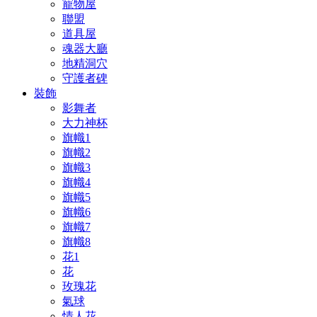
寵物屋
聯盟
道具屋
魂器大廳
地精洞穴
守護者碑
裝飾
影舞者
大力神杯
旗幟1
旗幟2
旗幟3
旗幟4
旗幟5
旗幟6
旗幟7
旗幟8
花1
花
玫瑰花
氣球
情人花