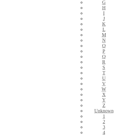
G
H
I
J
K
L
M
N
O
P
Q
R
S
T
U
V
W
X
Y
Z
Unknown
1
2
3
4