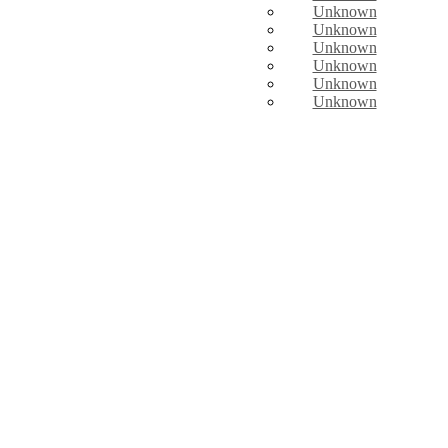
Unknown
Unknown
Unknown
Unknown
Unknown
Unknown