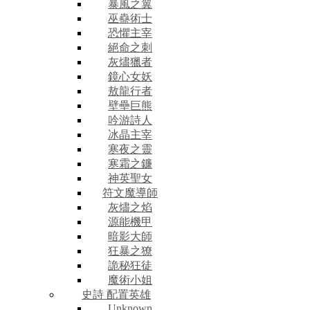
暴風之翼
巫蠱術士
恐懼主宰
絕命之刺
灰燼獵者
鏡心女妖
敖龍行者
壁壘巨熊
吟游詩人
冰晶主宰
寒夜之靈
寒霜之鐮
神英聖女
符文魔導師
灰燼之焰
源能機甲
暗影大師
狂暴之獠
詭秘狂徒
魔術小姐
史詩 配置英雄
Unknown