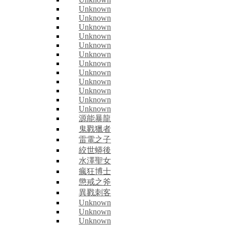
Unknown
Unknown
Unknown
Unknown
Unknown
Unknown
Unknown
Unknown
Unknown
Unknown
Unknown
Unknown
源能暴龍
鬼戮獵者
雷電之子
絞世蟒後
水澤聖女
瘋狂博士
懲戒之斧
異戮刺客
Unknown
Unknown
Unknown