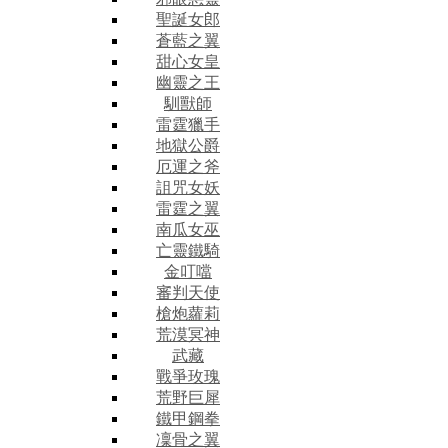
聖誕女郎
蒼藍之翼
甜心女皇
幽靈之王
馴獸師
雷霆獵手
地獄公爵
厄運之斧
詛咒女妖
雷霆之翼
南瓜女巫
亡靈鐵騎
金叮噹
審判天使
槍炮蘿莉
荒漠冥神
武藏
戰爭玫瑰
荒野巨犀
鐵甲鋼拳
凜骨之翼