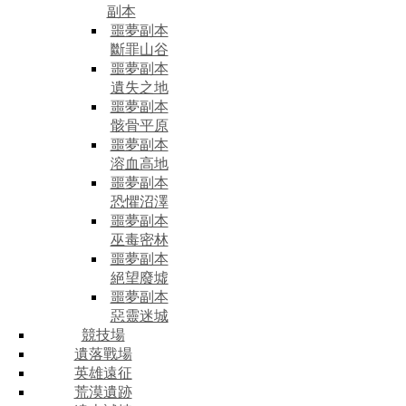
副本
噩夢副本
斷罪山谷
噩夢副本
遺失之地
噩夢副本
骸骨平原
噩夢副本
溶血高地
噩夢副本
恐懼沼澤
噩夢副本
巫毒密林
噩夢副本
絕望廢墟
噩夢副本
惡靈迷城
競技場
遺落戰場
英雄遠征
荒漠遺跡