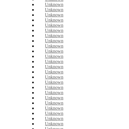
Unknown
Unknown
Unknown
Unknown
Unknown
Unknown
Unknown
Unknown
Unknown
Unknown
Unknown
Unknown
Unknown
Unknown
Unknown
Unknown
Unknown
Unknown
Unknown
Unknown
Unknown
Unknown
Unknown
Unknown
Unknown