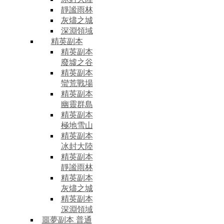
靜謐雨林
灰燼之城
深淵領域
精英副本
精英副本
廢墟之谷
精英副本
蠻荒戰場
精英副本
幽靈群島
精英副本
極地雪山
精英副本
冰封大陸
精英副本
靜謐雨林
精英副本
灰燼之城
精英副本
深淵領域
噩夢副本 普通