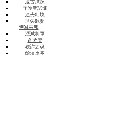
遠古試煉
守護者試煉
迷失幻境
頂尖競賽
湮滅來襲
湮滅將軍
貪婪魔
狡詐之魂
餘燼軍團