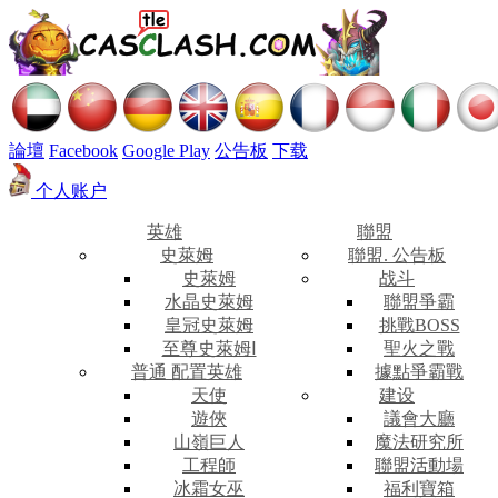
論壇
Facebook
Google Play
公告板
下载
个人账户
英雄
聯盟
史萊姆
聯盟. 公告板
史萊姆
战斗
水晶史萊姆
聯盟爭霸
皇冠史萊姆
挑戰BOSS
至尊史萊姆Ⅰ
聖火之戰
普通 配置英雄
據點爭霸戰
天使
建设
遊俠
議會大廳
山嶺巨人
魔法研究所
工程師
聯盟活動場
冰霜女巫
福利寶箱