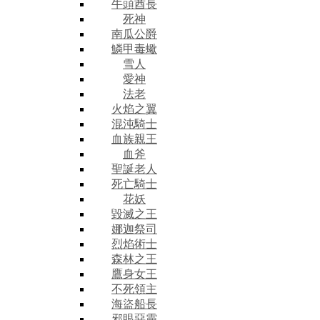
牛頭酋長
死神
南瓜公爵
鱗甲毒蠍
雪人
愛神
法老
火焰之翼
混沌騎士
血族親王
血斧
聖誕老人
死亡騎士
花妖
毀滅之王
娜迦祭司
烈焰術士
森林之王
鷹身女王
不死領主
海盜船長
邪眼惡靈