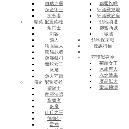
自然之靈
聯盟旗幟
煉金術士
守護獸祭壇
掠奪者
守護獸底座
精英 配置英雄
領地哨塔
角鬥士
聯盟商城
刺客
城牆
狼人
領地保衛戰
獨眼巨人
優惠特權
熊貓武者
守護獸召喚
薩滿祭司
荊棘女王
毒蛇女王
冰霜巨人
冰魔
赤焰戰馬
魚人守衛
魔晶獸犬
傳奇 配置英雄
聖堂飛獅
聖騎士
幽靈法師
影舞者
魅魔
山丘之王
德魯伊
雷神