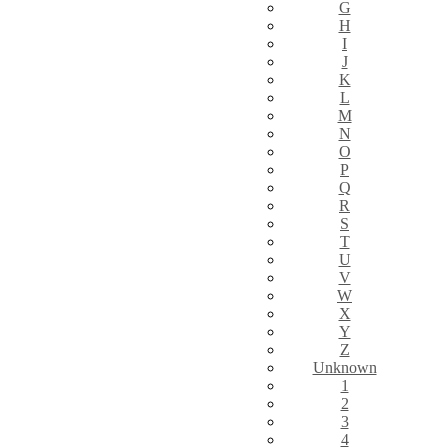
G
H
I
J
K
L
M
N
O
P
Q
R
S
T
U
V
W
X
Y
Z
Unknown
1
2
3
4