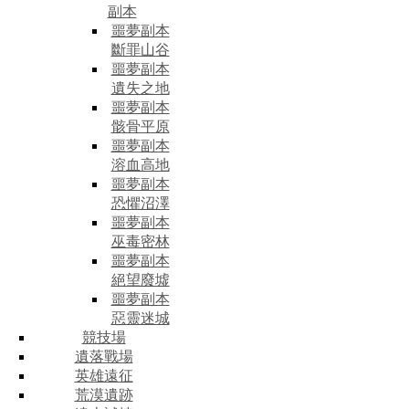
副本
噩夢副本
斷罪山谷
噩夢副本
遺失之地
噩夢副本
骸骨平原
噩夢副本
溶血高地
噩夢副本
恐懼沼澤
噩夢副本
巫毒密林
噩夢副本
絕望廢墟
噩夢副本
惡靈迷城
競技場
遺落戰場
英雄遠征
荒漠遺跡