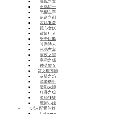
暴風之翼
巫蠱術士
恐懼主宰
絕命之刺
灰燼獵者
鏡心女妖
敖龍行者
壁壘巨熊
吟游詩人
冰晶主宰
寒夜之靈
寒霜之鐮
神英聖女
符文魔導師
灰燼之焰
源能機甲
暗影大師
狂暴之獠
詭秘狂徒
魔術小姐
史詩 配置英雄
Unknown