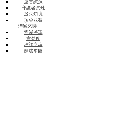
遠古試煉
守護者試煉
迷失幻境
頂尖競賽
湮滅來襲
湮滅將軍
貪婪魔
狡詐之魂
餘燼軍團