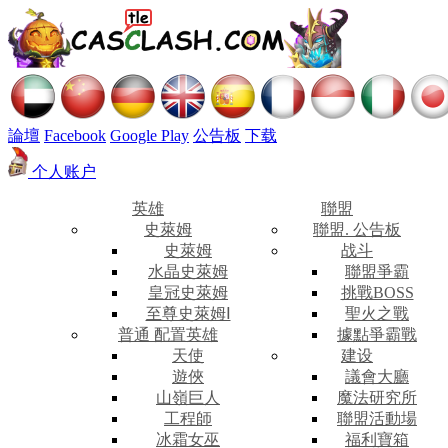
論壇
Facebook
Google Play
公告板
下载
个人账户
英雄
聯盟
史萊姆
聯盟. 公告板
史萊姆
战斗
水晶史萊姆
聯盟爭霸
皇冠史萊姆
挑戰BOSS
至尊史萊姆Ⅰ
聖火之戰
普通 配置英雄
據點爭霸戰
天使
建设
遊俠
議會大廳
山嶺巨人
魔法研究所
工程師
聯盟活動場
冰霜女巫
福利寶箱