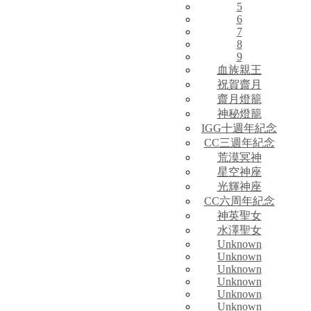
5
6
7
8
9
血族親王
祝賀齋月
齋月燈籠
神秘燈籠
IGG十週年紀念
CC三週年紀念
荒漠冥神
星空神座
光輝神座
CC六周年紀念
神英聖女
水澤聖女
Unknown
Unknown
Unknown
Unknown
Unknown
Unknown