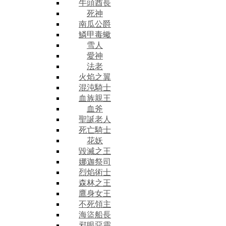
牛頭酋長
死神
南瓜公爵
鱗甲毒蠍
雪人
愛神
法老
火焰之翼
混沌騎士
血族親王
血斧
聖誕老人
死亡騎士
花妖
毀滅之王
娜迦祭司
烈焰術士
森林之王
鷹身女王
不死領主
海盜船長
邪眼惡靈