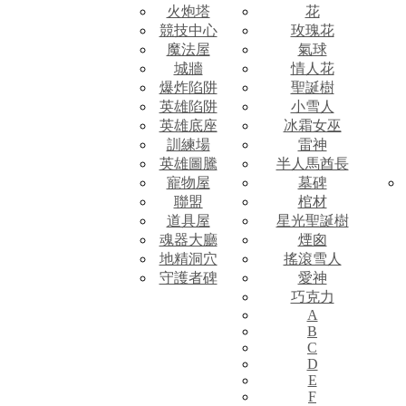
火炮塔
花
競技中心
玫瑰花
魔法屋
氣球
城牆
情人花
爆炸陷阱
聖誕樹
英雄陷阱
小雪人
英雄底座
冰霜女巫
訓練場
雷神
英雄圖騰
半人馬酋長
寵物屋
墓碑
聯盟
棺材
道具屋
星光聖誕樹
魂器大廳
煙囪
地精洞穴
搖滾雪人
守護者碑
愛神
巧克力
A
B
C
D
E
F