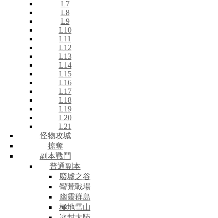
L7
L8
L9
L10
L11
L12
L13
L14
L15
L16
L17
L18
L19
L20
L21
怪物攻城
掠奪
副本戰鬥
普通副本
廢墟之谷
蠻荒戰場
幽靈群島
極地雪山
冰封大陸