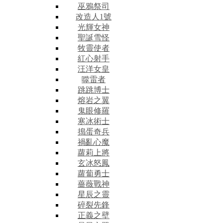
巫鴉祭司
改造人1號
光輝女神
聖誕雪怪
牧靈使者
紅心射手
汪洋女皇
噬雷者
跳跳博士
熔岩之翼
鬼眼修羅
寒冰術士
搗蛋奇兵
禍亂心魔
蘿莉上將
玄冰怒鳳
蘿蔔勇士
薔薇戰神
星辰之靈
碎裂先鋒
正義之壁