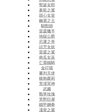
聖誕女郎
蒼藍之翼
甜心女皇
幽靈之王
馴獸師
雷霆獵手
地獄公爵
厄運之斧
詛咒女妖
雷霆之翼
南瓜女巫
亡靈鐵騎
金叮噹
審判天使
槍炮蘿莉
荒漠冥神
武藏
戰爭玫瑰
荒野巨犀
鐵甲鋼拳
凜骨之翼