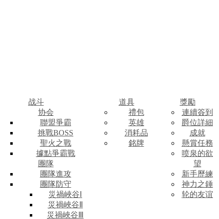
战斗
道具
獎勵
协会
禮包
連續簽到
聯盟爭霸
英雄
爵位詳細
挑戰BOSS
消耗品
成就
聖火之戰
銘牌
懸賞任務
據點爭霸戰
喷泉的欲
團隊
望
團隊進攻
新手歷練
團隊防守
神力之錘
災禍峽谷Ⅰ
轮的友谊
災禍峽谷Ⅱ
災禍峽谷Ⅲ