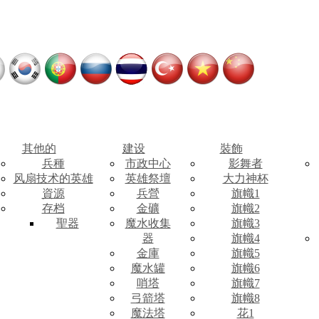
其他的
建设
裝飾
兵種
市政中心
影舞者
风扇技术的英雄
英雄祭壇
大力神杯
資源
兵營
旗幟1
存档
金礦
旗幟2
聖器
魔水收集
旗幟3
器
旗幟4
金庫
旗幟5
魔水罐
旗幟6
哨塔
旗幟7
弓箭塔
旗幟8
魔法塔
花1