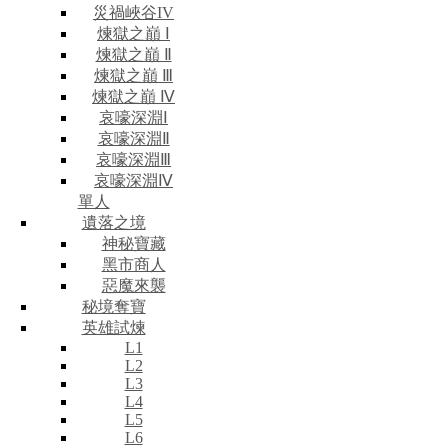
災禍峽谷IV
煉獄之巔 Ⅰ
煉獄之巔 Ⅱ
煉獄之巔 Ⅲ
煉獄之巔 Ⅳ
哀嚎深淵Ⅰ
哀嚎深淵Ⅱ
哀嚎深淵Ⅲ
哀嚎深淵Ⅳ
單人
遺落之境
神秘寶藏
黑市商人
惡魔來襲
秘境奪寶
英雄試煉
L1
L2
L3
L4
L5
L6