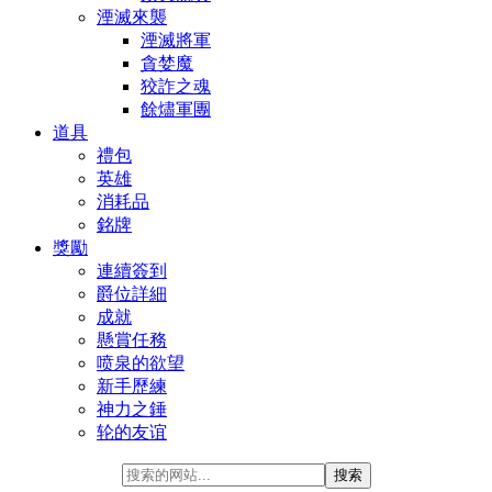
湮滅來襲
湮滅將軍
貪婪魔
狡詐之魂
餘燼軍團
道具
禮包
英雄
消耗品
銘牌
獎勵
連續簽到
爵位詳細
成就
懸賞任務
喷泉的欲望
新手歷練
神力之錘
轮的友谊