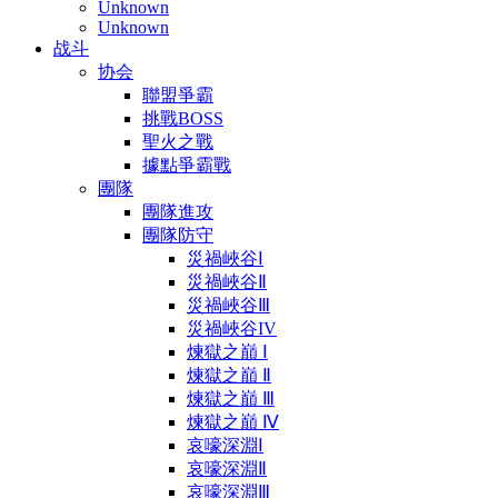
Unknown
Unknown
战斗
协会
聯盟爭霸
挑戰BOSS
聖火之戰
據點爭霸戰
團隊
團隊進攻
團隊防守
災禍峽谷Ⅰ
災禍峽谷Ⅱ
災禍峽谷Ⅲ
災禍峽谷IV
煉獄之巔 Ⅰ
煉獄之巔 Ⅱ
煉獄之巔 Ⅲ
煉獄之巔 Ⅳ
哀嚎深淵Ⅰ
哀嚎深淵Ⅱ
哀嚎深淵Ⅲ