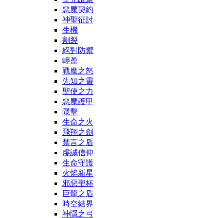
惡魔契約
神聖征討
生機
割裂
絕對防禦
輕盈
戰魔之怒
先知之靈
聖使之力
惡魔護甲
隱擊
生命之火
飛翔之劍
禁言之盾
虔誠信仰
生命守護
火焰新星
邪惡聖杯
巨龍之盾
時空結界
神隱之弓