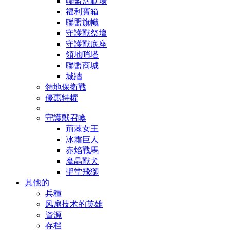
聯盟活動場
福利寶箱
聯盟旗幟
守護獸祭壇
守護獸底座
領地哨塔
聯盟商城
城牆
領地保衛戰
優惠特權
守護獸召喚
荊棘女王
冰霜巨人
赤焰戰馬
魔晶獸犬
聖堂飛獅
其他的
兵種
风扇技术的英雄
資源
存档