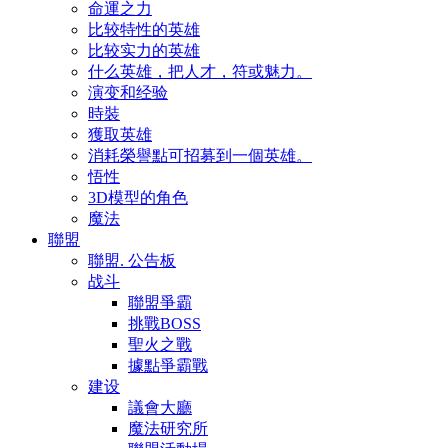
命運之力
比较特性的英雄
比较实力的英雄
什么英雄，把人才，符或魅力。
演变和经验
時裝
獲取英雄
消耗榮譽點可招募到一個英雄。
悟性
3D模型的角色
魔法
聯盟
聯盟. 公告板
战斗
聯盟爭霸
挑戰BOSS
聖火之戰
據點爭霸戰
建设
議會大廳
魔法研究所