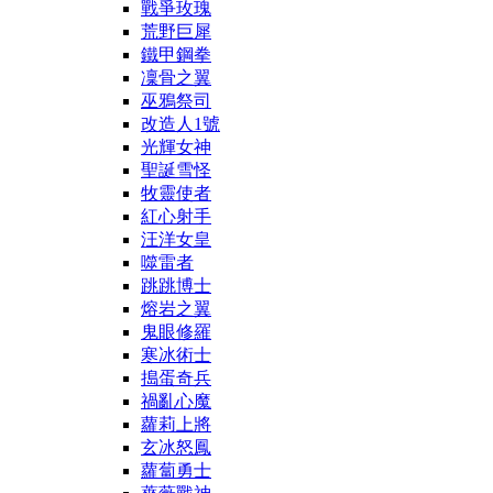
戰爭玫瑰
荒野巨犀
鐵甲鋼拳
凜骨之翼
巫鴉祭司
改造人1號
光輝女神
聖誕雪怪
牧靈使者
紅心射手
汪洋女皇
噬雷者
跳跳博士
熔岩之翼
鬼眼修羅
寒冰術士
搗蛋奇兵
禍亂心魔
蘿莉上將
玄冰怒鳳
蘿蔔勇士