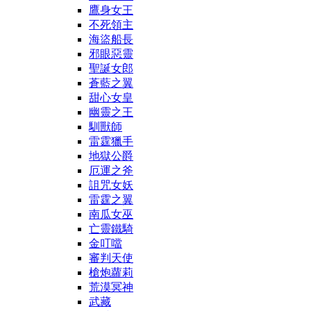
鷹身女王
不死領主
海盜船長
邪眼惡靈
聖誕女郎
蒼藍之翼
甜心女皇
幽靈之王
馴獸師
雷霆獵手
地獄公爵
厄運之斧
詛咒女妖
雷霆之翼
南瓜女巫
亡靈鐵騎
金叮噹
審判天使
槍炮蘿莉
荒漠冥神
武藏