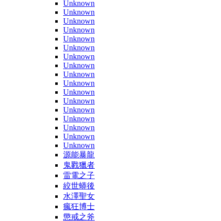
Unknown
Unknown
Unknown
Unknown
Unknown
Unknown
Unknown
Unknown
Unknown
Unknown
Unknown
Unknown
Unknown
Unknown
Unknown
Unknown
Unknown
源能暴龍
鬼戮獵者
雷電之子
絞世蟒後
水澤聖女
瘋狂博士
懲戒之斧