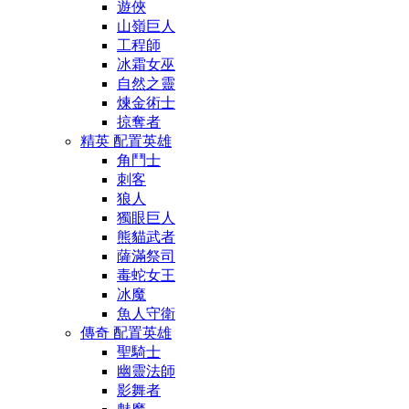
遊俠
山嶺巨人
工程師
冰霜女巫
自然之靈
煉金術士
掠奪者
精英 配置英雄
角鬥士
刺客
狼人
獨眼巨人
熊貓武者
薩滿祭司
毒蛇女王
冰魔
魚人守衛
傳奇 配置英雄
聖騎士
幽靈法師
影舞者