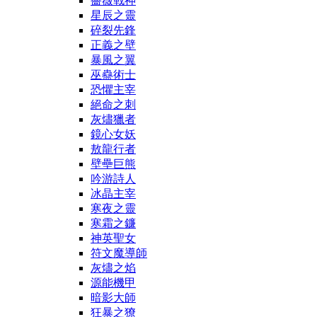
薔薇戰神
星辰之靈
碎裂先鋒
正義之壁
暴風之翼
巫蠱術士
恐懼主宰
絕命之刺
灰燼獵者
鏡心女妖
敖龍行者
壁壘巨熊
吟游詩人
冰晶主宰
寒夜之靈
寒霜之鐮
神英聖女
符文魔導師
灰燼之焰
源能機甲
暗影大師
狂暴之獠