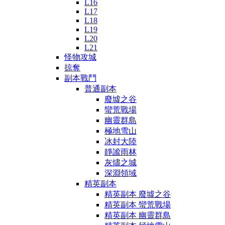
L16
L17
L18
L19
L20
L21
怪物攻城
掠奪
副本戰鬥
普通副本
廢墟之谷
蠻荒戰場
幽靈群島
極地雪山
冰封大陸
靜謐雨林
灰燼之城
深淵領域
精英副本
精英副本 廢墟之谷
精英副本 蠻荒戰場
精英副本 幽靈群島