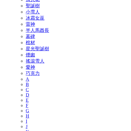
聖誕樹
小雪人
冰霜女巫
雷神
半人馬酋長
墓碑
棺材
星光聖誕樹
煙囪
搖滾雪人
愛神
巧克力
A
B
C
D
E
F
G
H
I
J