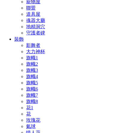
寵物屋
聯盟
道具屋
魂器大廳
地精洞穴
守護者碑
裝飾
影舞者
大力神杯
旗幟1
旗幟2
旗幟3
旗幟4
旗幟5
旗幟6
旗幟7
旗幟8
花1
花
玫瑰花
氣球
情人花