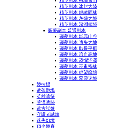
精英副本 極地雪山
精英副本 冰封大陸
精英副本 靜謐雨林
精英副本 灰燼之城
精英副本 深淵領域
噩夢副本 普通副本
噩夢副本 斷罪山谷
噩夢副本 遺失之地
噩夢副本 骸骨平原
噩夢副本 溶血高地
噩夢副本 恐懼沼澤
噩夢副本 巫毒密林
噩夢副本 絕望廢墟
噩夢副本 惡靈迷城
競技場
遺落戰場
英雄遠征
荒漠遺跡
遠古試煉
守護者試煉
迷失幻境
頂尖競賽