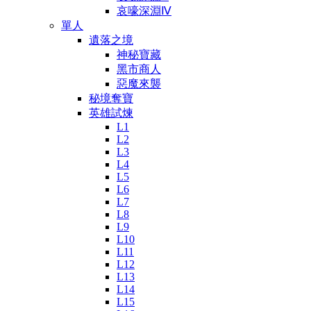
哀嚎深淵Ⅳ
單人
遺落之境
神秘寶藏
黑市商人
惡魔來襲
秘境奪寶
英雄試煉
L1
L2
L3
L4
L5
L6
L7
L8
L9
L10
L11
L12
L13
L14
L15