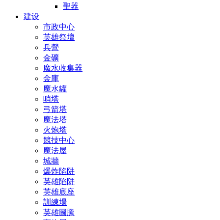
聖器
建设
市政中心
英雄祭壇
兵營
金礦
魔水收集器
金庫
魔水罐
哨塔
弓箭塔
魔法塔
火炮塔
競技中心
魔法屋
城牆
爆炸陷阱
英雄陷阱
英雄底座
訓練場
英雄圖騰