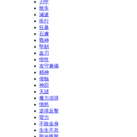
刃甲
散失
減速
疾行
狂暴
石膚
戰神
堅韌
血刃
悟性
攻守兼備
精神
侵蝕
神罰
天譴
魔力澎湃
憤怒
逆境反擊
蠻力
不敗金身
生生不息
聖光匯聚