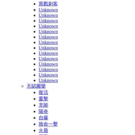
異戮刺客
Unknown
Unknown
Unknown
Unknown
Unknown
Unknown
Unknown
Unknown
Unknown
Unknown
Unknown
Unknown
Unknown
Unknown
天賦圖鑒
復活
重擊
充能
陽炎
自爆
致命一擊
火盾