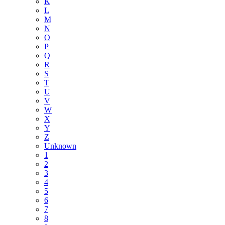
K
L
M
N
O
P
Q
R
S
T
U
V
W
X
Y
Z
Unknown
1
2
3
4
5
6
7
8