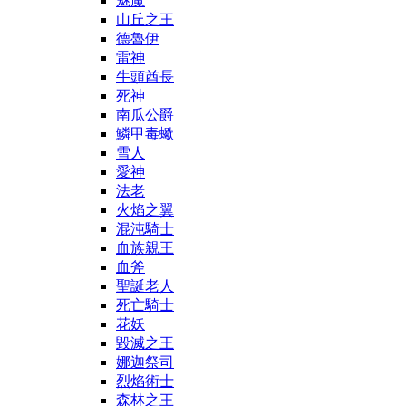
魅魔
山丘之王
德魯伊
雷神
牛頭酋長
死神
南瓜公爵
鱗甲毒蠍
雪人
愛神
法老
火焰之翼
混沌騎士
血族親王
血斧
聖誕老人
死亡騎士
花妖
毀滅之王
娜迦祭司
烈焰術士
森林之王