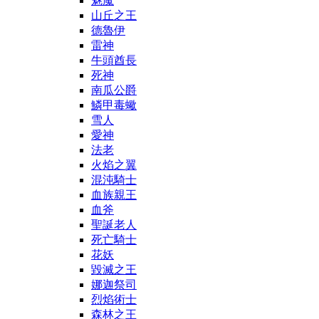
魅魔
山丘之王
德魯伊
雷神
牛頭酋長
死神
南瓜公爵
鱗甲毒蠍
雪人
愛神
法老
火焰之翼
混沌騎士
血族親王
血斧
聖誕老人
死亡騎士
花妖
毀滅之王
娜迦祭司
烈焰術士
森林之王