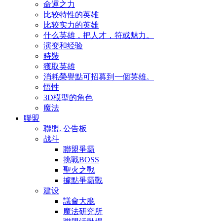
命運之力
比较特性的英雄
比较实力的英雄
什么英雄，把人才，符或魅力。
演变和经验
時裝
獲取英雄
消耗榮譽點可招募到一個英雄。
悟性
3D模型的角色
魔法
聯盟
聯盟. 公告板
战斗
聯盟爭霸
挑戰BOSS
聖火之戰
據點爭霸戰
建设
議會大廳
魔法研究所