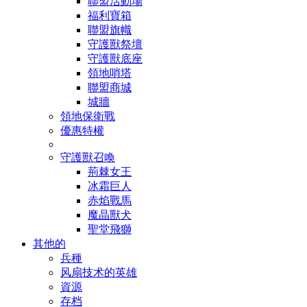
聯盟活動場
福利寶箱
聯盟旗幟
守護獸祭壇
守護獸底座
領地哨塔
聯盟商城
城牆
領地保衛戰
優惠特權
守護獸召喚
荊棘女王
冰霜巨人
赤焰戰馬
魔晶獸犬
聖堂飛獅
其他的
兵種
风扇技术的英雄
資源
存档