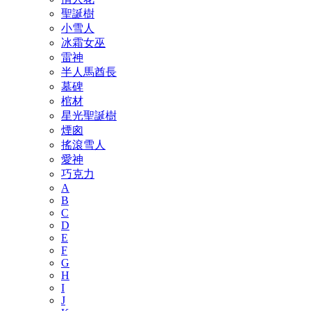
聖誕樹
小雪人
冰霜女巫
雷神
半人馬酋長
墓碑
棺材
星光聖誕樹
煙囪
搖滾雪人
愛神
巧克力
A
B
C
D
E
F
G
H
I
J