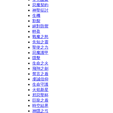
惡魔契約
神聖征討
生機
割裂
絕對防禦
輕盈
戰魔之怒
先知之靈
聖使之力
惡魔護甲
隱擊
生命之火
飛翔之劍
禁言之盾
虔誠信仰
生命守護
火焰新星
邪惡聖杯
巨龍之盾
時空結界
神隱之弓