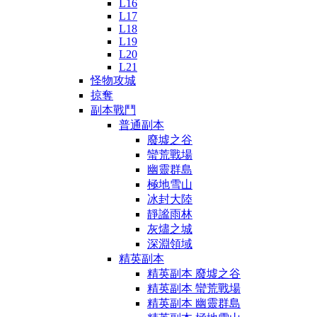
L16
L17
L18
L19
L20
L21
怪物攻城
掠奪
副本戰鬥
普通副本
廢墟之谷
蠻荒戰場
幽靈群島
極地雪山
冰封大陸
靜謐雨林
灰燼之城
深淵領域
精英副本
精英副本 廢墟之谷
精英副本 蠻荒戰場
精英副本 幽靈群島