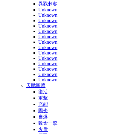
異戮刺客
Unknown
Unknown
Unknown
Unknown
Unknown
Unknown
Unknown
Unknown
Unknown
Unknown
Unknown
Unknown
Unknown
Unknown
天賦圖鑒
復活
重擊
充能
陽炎
自爆
致命一擊
火盾