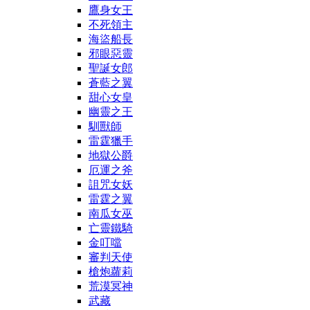
鷹身女王
不死領主
海盜船長
邪眼惡靈
聖誕女郎
蒼藍之翼
甜心女皇
幽靈之王
馴獸師
雷霆獵手
地獄公爵
厄運之斧
詛咒女妖
雷霆之翼
南瓜女巫
亡靈鐵騎
金叮噹
審判天使
槍炮蘿莉
荒漠冥神
武藏