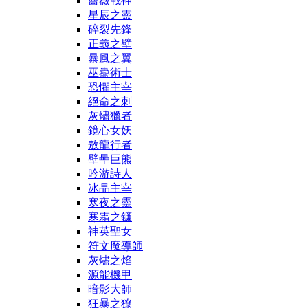
薔薇戰神
星辰之靈
碎裂先鋒
正義之壁
暴風之翼
巫蠱術士
恐懼主宰
絕命之刺
灰燼獵者
鏡心女妖
敖龍行者
壁壘巨熊
吟游詩人
冰晶主宰
寒夜之靈
寒霜之鐮
神英聖女
符文魔導師
灰燼之焰
源能機甲
暗影大師
狂暴之獠