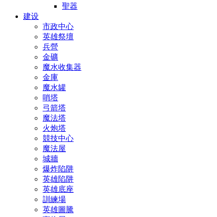
聖器
建设
市政中心
英雄祭壇
兵營
金礦
魔水收集器
金庫
魔水罐
哨塔
弓箭塔
魔法塔
火炮塔
競技中心
魔法屋
城牆
爆炸陷阱
英雄陷阱
英雄底座
訓練場
英雄圖騰