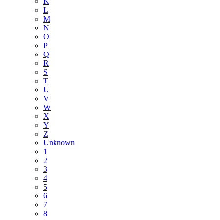
K
L
M
N
O
P
Q
R
S
T
U
V
W
X
Y
Z
Unknown
1
2
3
4
5
6
7
8