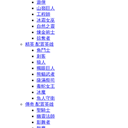
遊俠
山嶺巨人
工程師
冰霜女巫
自然之靈
煉金術士
掠奪者
精英 配置英雄
角鬥士
刺客
狼人
獨眼巨人
熊貓武者
薩滿祭司
毒蛇女王
冰魔
魚人守衛
傳奇 配置英雄
聖騎士
幽靈法師
影舞者