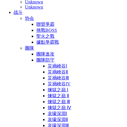
Unknown
Unknown
战斗
协会
聯盟爭霸
挑戰BOSS
聖火之戰
據點爭霸戰
團隊
團隊進攻
團隊防守
災禍峽谷Ⅰ
災禍峽谷Ⅱ
災禍峽谷Ⅲ
災禍峽谷IV
煉獄之巔 Ⅰ
煉獄之巔 Ⅱ
煉獄之巔 Ⅲ
煉獄之巔 Ⅳ
哀嚎深淵Ⅰ
哀嚎深淵Ⅱ
哀嚎深淵Ⅲ