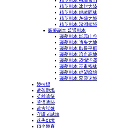
精英副本 極地雪山
精英副本 冰封大陸
精英副本 靜謐雨林
精英副本 灰燼之城
精英副本 深淵領域
噩夢副本 普通副本
噩夢副本 斷罪山谷
噩夢副本 遺失之地
噩夢副本 骸骨平原
噩夢副本 溶血高地
噩夢副本 恐懼沼澤
噩夢副本 巫毒密林
噩夢副本 絕望廢墟
噩夢副本 惡靈迷城
競技場
遺落戰場
英雄遠征
荒漠遺跡
遠古試煉
守護者試煉
迷失幻境
頂尖競賽