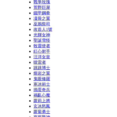
戰爭玫瑰
荒野巨犀
鐵甲鋼拳
凜骨之翼
巫鴉祭司
改造人1號
光輝女神
聖誕雪怪
牧靈使者
紅心射手
汪洋女皇
噬雷者
跳跳博士
熔岩之翼
鬼眼修羅
寒冰術士
搗蛋奇兵
禍亂心魔
蘿莉上將
玄冰怒鳳
蘿蔔勇士