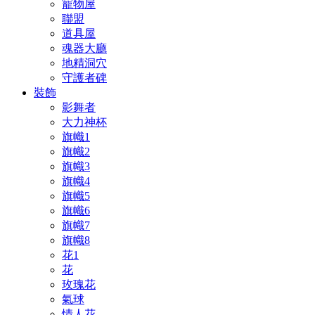
寵物屋
聯盟
道具屋
魂器大廳
地精洞穴
守護者碑
裝飾
影舞者
大力神杯
旗幟1
旗幟2
旗幟3
旗幟4
旗幟5
旗幟6
旗幟7
旗幟8
花1
花
玫瑰花
氣球
情人花