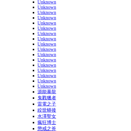
Unknown
Unknown
Unknown
Unknown
Unknown
Unknown
Unknown
Unknown
Unknown
Unknown
Unknown
Unknown
Unknown
Unknown
Unknown
Unknown
Unknown
源能暴龍
鬼戮獵者
雷電之子
絞世蟒後
水澤聖女
瘋狂博士
懲戒之斧