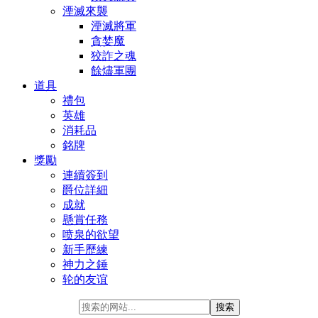
湮滅來襲
湮滅將軍
貪婪魔
狡詐之魂
餘燼軍團
道具
禮包
英雄
消耗品
銘牌
獎勵
連續簽到
爵位詳細
成就
懸賞任務
喷泉的欲望
新手歷練
神力之錘
轮的友谊