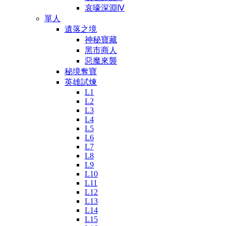
哀嚎深淵Ⅳ
單人
遺落之境
神秘寶藏
黑市商人
惡魔來襲
秘境奪寶
英雄試煉
L1
L2
L3
L4
L5
L6
L7
L8
L9
L10
L11
L12
L13
L14
L15