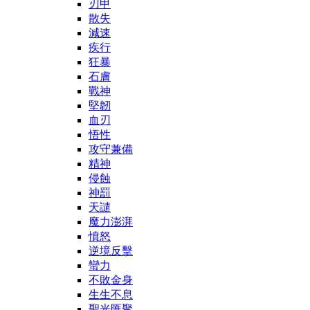
刃甲
散失
減速
疾行
狂暴
石膚
戰神
堅韌
血刃
悟性
攻守兼備
精神
侵蝕
神罰
天譴
魔力澎湃
憤怒
逆境反擊
蠻力
不敗金身
生生不息
聖光匯聚