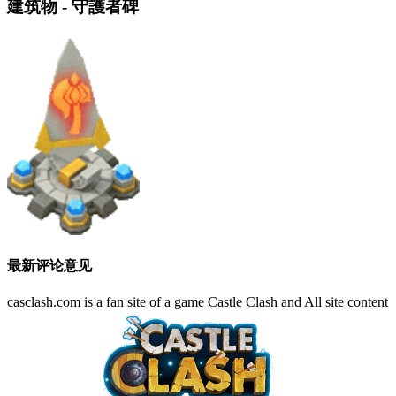
建筑物 - 守護者碑
最新评论意见
casclash.com is a fan site of a game Castle Clash and All site content