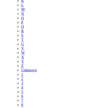
K
L
M
N
O
P
Q
R
S
T
U
V
W
X
Y
Z
Unknown
1
2
3
4
5
6
7
8