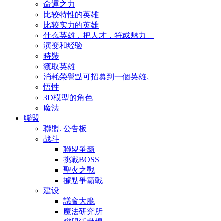
命運之力
比较特性的英雄
比较实力的英雄
什么英雄，把人才，符或魅力。
演变和经验
時裝
獲取英雄
消耗榮譽點可招募到一個英雄。
悟性
3D模型的角色
魔法
聯盟
聯盟. 公告板
战斗
聯盟爭霸
挑戰BOSS
聖火之戰
據點爭霸戰
建设
議會大廳
魔法研究所