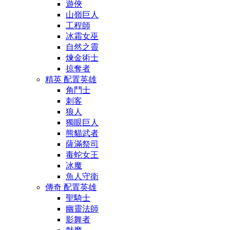
遊俠
山嶺巨人
工程師
冰霜女巫
自然之靈
煉金術士
掠奪者
精英 配置英雄
角鬥士
刺客
狼人
獨眼巨人
熊貓武者
薩滿祭司
毒蛇女王
冰魔
魚人守衛
傳奇 配置英雄
聖騎士
幽靈法師
影舞者