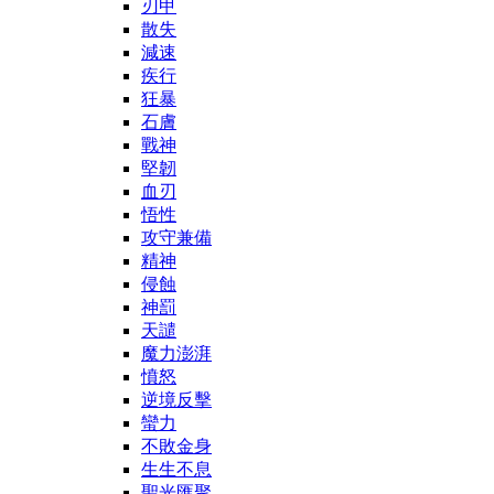
刃甲
散失
減速
疾行
狂暴
石膚
戰神
堅韌
血刃
悟性
攻守兼備
精神
侵蝕
神罰
天譴
魔力澎湃
憤怒
逆境反擊
蠻力
不敗金身
生生不息
聖光匯聚