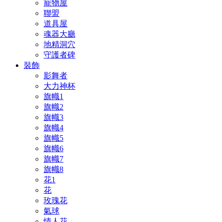
寵物屋
聯盟
道具屋
魂器大廳
地精洞穴
守護者碑
裝飾
影舞者
大力神杯
旗幟1
旗幟2
旗幟3
旗幟4
旗幟5
旗幟6
旗幟7
旗幟8
花1
花
玫瑰花
氣球
情人花