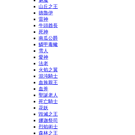
魅魔
山丘之王
德魯伊
雷神
牛頭酋長
死神
南瓜公爵
鱗甲毒蠍
雪人
愛神
法老
火焰之翼
混沌騎士
血族親王
血斧
聖誕老人
死亡騎士
花妖
毀滅之王
娜迦祭司
烈焰術士
森林之王