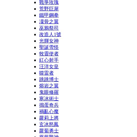
戰爭玫瑰
荒野巨犀
鐵甲鋼拳
凜骨之翼
巫鴉祭司
改造人1號
光輝女神
聖誕雪怪
牧靈使者
紅心射手
汪洋女皇
噬雷者
跳跳博士
熔岩之翼
鬼眼修羅
寒冰術士
搗蛋奇兵
禍亂心魔
蘿莉上將
玄冰怒鳳
蘿蔔勇士