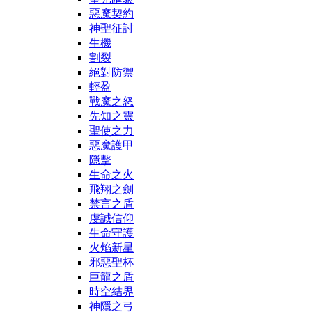
惡魔契約
神聖征討
生機
割裂
絕對防禦
輕盈
戰魔之怒
先知之靈
聖使之力
惡魔護甲
隱擊
生命之火
飛翔之劍
禁言之盾
虔誠信仰
生命守護
火焰新星
邪惡聖杯
巨龍之盾
時空結界
神隱之弓