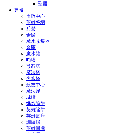
聖器
建设
市政中心
英雄祭壇
兵營
金礦
魔水收集器
金庫
魔水罐
哨塔
弓箭塔
魔法塔
火炮塔
競技中心
魔法屋
城牆
爆炸陷阱
英雄陷阱
英雄底座
訓練場
英雄圖騰