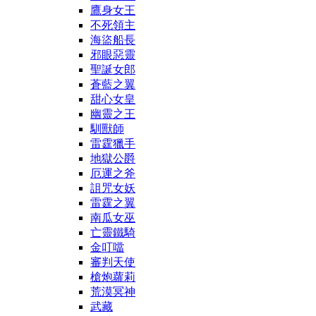
鷹身女王
不死領主
海盜船長
邪眼惡靈
聖誕女郎
蒼藍之翼
甜心女皇
幽靈之王
馴獸師
雷霆獵手
地獄公爵
厄運之斧
詛咒女妖
雷霆之翼
南瓜女巫
亡靈鐵騎
金叮噹
審判天使
槍炮蘿莉
荒漠冥神
武藏