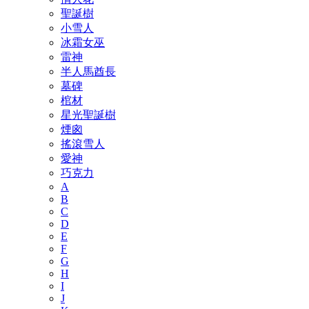
聖誕樹
小雪人
冰霜女巫
雷神
半人馬酋長
墓碑
棺材
星光聖誕樹
煙囪
搖滾雪人
愛神
巧克力
A
B
C
D
E
F
G
H
I
J