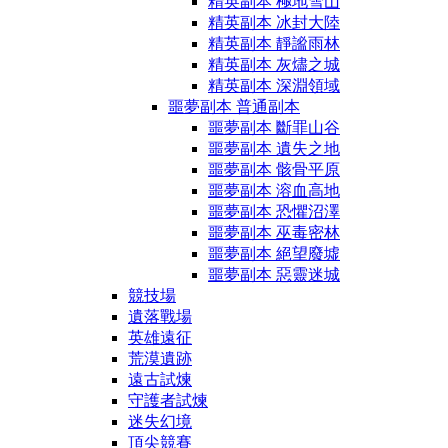
精英副本 極地雪山
精英副本 冰封大陸
精英副本 靜謐雨林
精英副本 灰燼之城
精英副本 深淵領域
噩夢副本 普通副本
噩夢副本 斷罪山谷
噩夢副本 遺失之地
噩夢副本 骸骨平原
噩夢副本 溶血高地
噩夢副本 恐懼沼澤
噩夢副本 巫毒密林
噩夢副本 絕望廢墟
噩夢副本 惡靈迷城
競技場
遺落戰場
英雄遠征
荒漠遺跡
遠古試煉
守護者試煉
迷失幻境
頂尖競賽