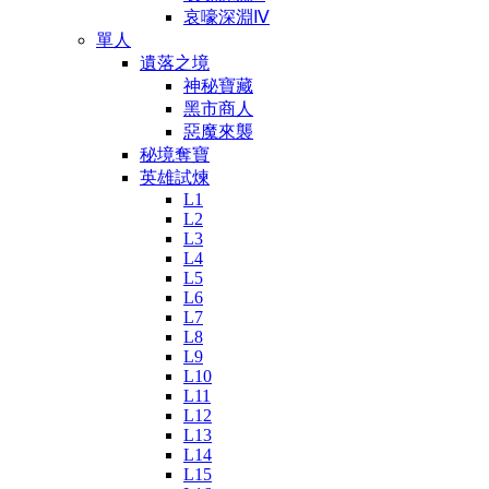
哀嚎深淵Ⅳ
單人
遺落之境
神秘寶藏
黑市商人
惡魔來襲
秘境奪寶
英雄試煉
L1
L2
L3
L4
L5
L6
L7
L8
L9
L10
L11
L12
L13
L14
L15