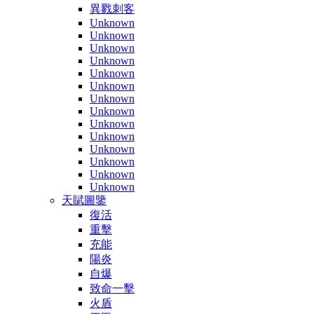
異戮刺客
Unknown
Unknown
Unknown
Unknown
Unknown
Unknown
Unknown
Unknown
Unknown
Unknown
Unknown
Unknown
Unknown
Unknown
天賦圖鑒
復活
重擊
充能
陽炎
自爆
致命一擊
火盾