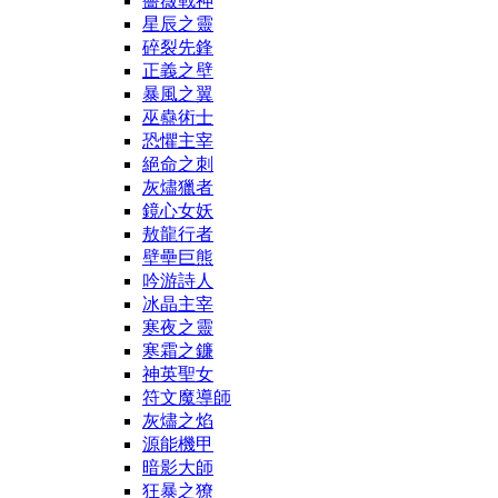
薔薇戰神
星辰之靈
碎裂先鋒
正義之壁
暴風之翼
巫蠱術士
恐懼主宰
絕命之刺
灰燼獵者
鏡心女妖
敖龍行者
壁壘巨熊
吟游詩人
冰晶主宰
寒夜之靈
寒霜之鐮
神英聖女
符文魔導師
灰燼之焰
源能機甲
暗影大師
狂暴之獠