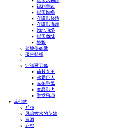
聯盟活動場
福利寶箱
聯盟旗幟
守護獸祭壇
守護獸底座
領地哨塔
聯盟商城
城牆
領地保衛戰
優惠特權
守護獸召喚
荊棘女王
冰霜巨人
赤焰戰馬
魔晶獸犬
聖堂飛獅
其他的
兵種
风扇技术的英雄
資源
存档