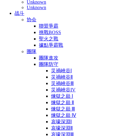
Unknown
Unknown
战斗
协会
聯盟爭霸
挑戰BOSS
聖火之戰
據點爭霸戰
團隊
團隊進攻
團隊防守
災禍峽谷Ⅰ
災禍峽谷Ⅱ
災禍峽谷Ⅲ
災禍峽谷IV
煉獄之巔 Ⅰ
煉獄之巔 Ⅱ
煉獄之巔 Ⅲ
煉獄之巔 Ⅳ
哀嚎深淵Ⅰ
哀嚎深淵Ⅱ
哀嚎深淵Ⅲ