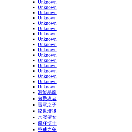
Unknown
Unknown
Unknown
Unknown
Unknown
Unknown
Unknown
Unknown
Unknown
Unknown
Unknown
Unknown
Unknown
Unknown
Unknown
Unknown
Unknown
源能暴龍
鬼戮獵者
雷電之子
絞世蟒後
水澤聖女
瘋狂博士
懲戒之斧