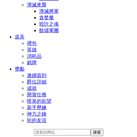
湮滅來襲
湮滅將軍
貪婪魔
狡詐之魂
餘燼軍團
道具
禮包
英雄
消耗品
銘牌
獎勵
連續簽到
爵位詳細
成就
懸賞任務
喷泉的欲望
新手歷練
神力之錘
轮的友谊